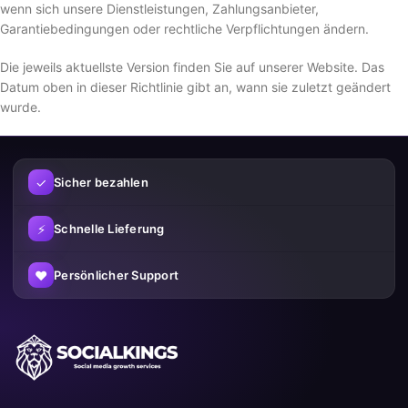
wenn sich unsere Dienstleistungen, Zahlungsanbieter,
Garantiebedingungen oder rechtliche Verpflichtungen ändern.
Die jeweils aktuellste Version finden Sie auf unserer Website. Das
Datum oben in dieser Richtlinie gibt an, wann sie zuletzt geändert
wurde.
✓
Sicher bezahlen
⚡
Schnelle Lieferung
♥
Persönlicher Support