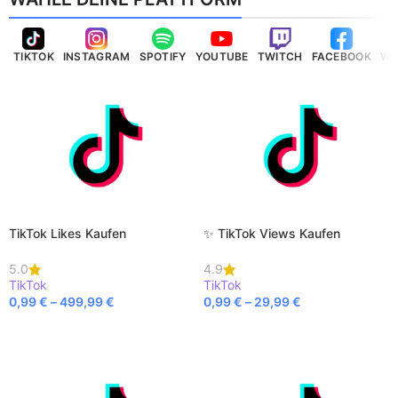
TIKTOK
INSTAGRAM
SPOTIFY
YOUTUBE
TWITCH
FACEBOOK
WH
TikTok Likes Kaufen
✨ TikTok Views Kaufen
5.0
4.9
TikTok
TikTok
0,99
€
–
499,99
€
0,99
€
–
29,99
€
AUSFÜHRUNG WÄHLEN
AUSFÜHRUNG WÄHLEN