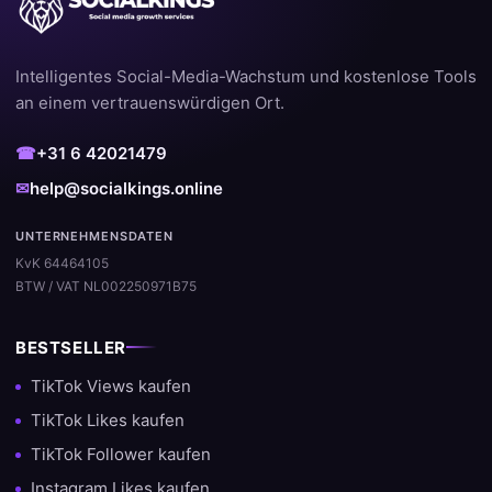
Intelligentes Social-Media-Wachstum und kostenlose Tools
an einem vertrauenswürdigen Ort.
☎
+31 6 42021479
✉
help@socialkings.online
UNTERNEHMENSDATEN
KvK 64464105
BTW / VAT NL002250971B75
BESTSELLER
TikTok Views kaufen
TikTok Likes kaufen
TikTok Follower kaufen
Instagram Likes kaufen