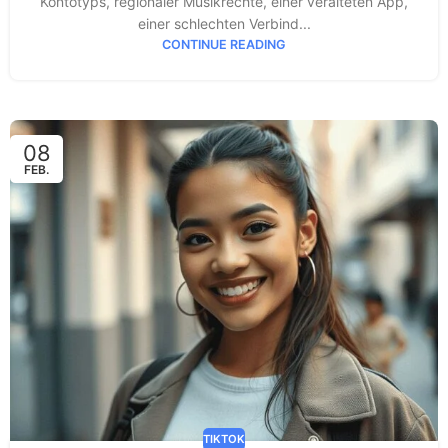
Kontotyps, regionaler Musikrechte, einer veralteten App,
einer schlechten Verbind...
CONTINUE READING
08
FEB.
TIKTOK