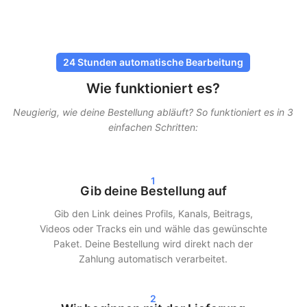
Follower sicher und ohne Risiko kaufen
Bei SocialKings steht Sicherheit immer an erster Stelle. Du
24 Stunden automatische Bearbeitung
musst niemals dein Passwort teilen
, und alle Lieferungen
Wie funktioniert es?
erfolgen über sichere und bewährte Methoden. Unsere
Dienstleistungen sind so gestaltet, dass sie möglichst natürlich
Neugierig, wie deine Bestellung abläuft? So funktioniert es in 3
wirken, damit dein Account geschützt bleibt.
einfachen Schritten:
Bei SocialKings steht Sicherheit immer an erster Stelle. Du
musst niemals dein Passwort teilen, und alle Lieferungen
erfolgen über sichere und bewährte Methoden. Unsere
1
Gib deine Bestellung auf
Dienstleistungen sind so gestaltet, dass sie möglichst natürlich
wirken, damit dein Account geschützt bleibt.
Gib den Link deines Profils, Kanals, Beitrags,
Videos oder Tracks ein und wähle das gewünschte
Schnelle Lieferung und echte
Paket. Deine Bestellung wird direkt nach der
Ergebnisse
Zahlung automatisch verarbeitet.
Nach deiner Bestellung beginnen wir oft innerhalb von 24
2
Stunden mit der Lieferung. Je nach gewähltem Paket siehst du