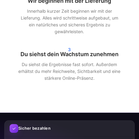
Wir beginnen mit der Lieferung
innerhalb von 24–72 Stunden deutliche Ergebnisse in deinen
Innerhalb kurzer Zeit beginnen wir mit der
Statistiken. Egal, ob du Instagram-Follower kaufst, TikTok-Views
Lieferung. Alles wird schrittweise aufgebaut, um
kaufst oder Spotify-Streams kaufst – wir sorgen für eine
ein natürliches und sicheres Ergebnis zu
schnelle und effiziente Lieferung.
gewährleisten.
Unsere Kunden entscheiden sich für SocialKings, weil wir
halten, was wir versprechen:
echtes Wachstum, transparente
3
Dienstleistungen und gleichbleibende Qualität
.
Du siehst dein Wachstum zunehmen
Du siehst die Ergebnisse fast sofort. Außerdem
Mehr Reichweite und Glaubwürdigkeit
erhältst du mehr Reichweite, Sichtbarkeit und eine
in den sozialen Medien
stärkere Online-Präsenz.
Mehr Follower und Interaktionen sorgen nicht nur für ein
besseres Erscheinungsbild deines Profils, sondern auch für
mehr Reichweite. Social-Media-Plattformen zeigen Inhalte
schneller einem größeren Publikum, wenn bereits Engagement
vorhanden ist.
✓
Sicher bezahlen
Durch die clevere Nutzung unserer Dienstleistungen kannst du: