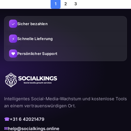
1
2
3
✓
Sicher bezahlen
⚡
Schnelle Lieferung
♥
Persönlicher Support
Intelligentes Social-Media-Wachstum und kostenlose Tools
an einem vertrauenswürdigen Ort.
☎
+31 6 42021479
✉
help@socialkings.online