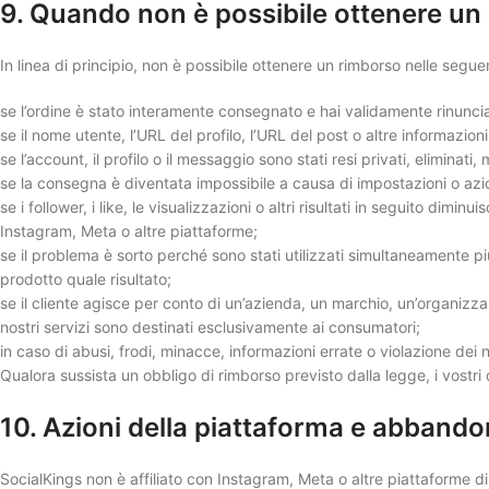
9. Quando non è possibile ottenere un
In linea di principio, non è possibile ottenere un rimborso nelle seguen
se l’ordine è stato interamente consegnato e hai validamente rinunci
se il nome utente, l’URL del profilo, l’URL del post o altre informazioni
se l’account, il profilo o il messaggio sono stati resi privati, eliminati, 
se la consegna è diventata impossibile a causa di impostazioni o azio
se i follower, i like, le visualizzazioni o altri risultati in seguito dimin
Instagram, Meta o altre piattaforme;
se il problema è sorto perché sono stati utilizzati simultaneamente pi
prodotto quale risultato;
se il cliente agisce per conto di un’azienda, un marchio, un’organizza
nostri servizi sono destinati esclusivamente ai consumatori;
in caso di abusi, frodi, minacce, informazioni errate o violazione dei n
Qualora sussista un obbligo di rimborso previsto dalla legge, i vostri d
10. Azioni della piattaforma e abband
SocialKings non è affiliato con Instagram, Meta o altre piattaforme di 