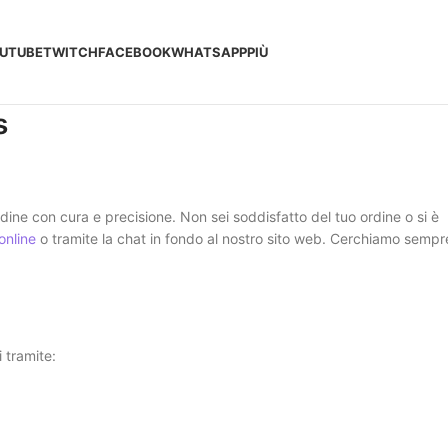
UTUBE
TWITCH
FACEBOOK
WHATSAPP
PIÙ
s
ne con cura e precisione. Non sei soddisfatto del tuo ordine o si è
online
o tramite la chat in fondo al nostro sito web. Cerchiamo sempr
 tramite: