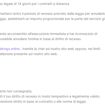
o legale di 14 giorni per i contratti a distanza.
attarci entro il periodo di recesso previsto dalla legge per annullarl
 legge, addebitarti un importo proporzionale per la parte del servizio g
nte acconsentito all’esecuzione immediata e hai riconosciuto di
sibile annullare l’ordine in base al diritto di recesso.
lkings.online
, tramite la chat sul nostro sito web oppure, nei limiti
cellazione presente sul nostro sito web.
parte non consegnata;
 il ​​tuo diritto di recesso in modo tempestivo e legalmente valido;
avendone diritto in base al contratto o alle norme di legge;