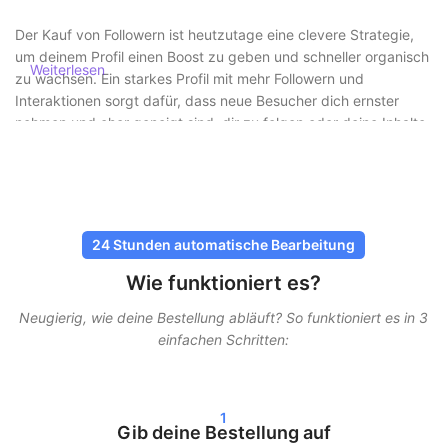
Der Kauf von Followern ist heutzutage eine clevere Strategie,
um deinem Profil einen Boost zu geben und schneller organisch
Weiterlesen
zu wachsen. Ein starkes Profil mit mehr Followern und
Interaktionen sorgt dafür, dass neue Besucher dich ernster
nehmen und eher geneigt sind, dir zu folgen oder deine Inhalte
anzusehen.
Follower sicher und ohne Risiko kaufen
Bei SocialKings steht Sicherheit immer an erster Stelle. Du
24 Stunden automatische Bearbeitung
musst niemals dein Passwort teilen
, und alle Lieferungen
Wie funktioniert es?
erfolgen über sichere und bewährte Methoden. Unsere
Dienstleistungen sind so gestaltet, dass sie möglichst natürlich
Neugierig, wie deine Bestellung abläuft? So funktioniert es in 3
wirken, damit dein Account geschützt bleibt.
einfachen Schritten:
Bei SocialKings steht Sicherheit immer an erster Stelle. Du
musst niemals dein Passwort teilen, und alle Lieferungen
erfolgen über sichere und bewährte Methoden. Unsere
1
Gib deine Bestellung auf
Dienstleistungen sind so gestaltet, dass sie möglichst natürlich