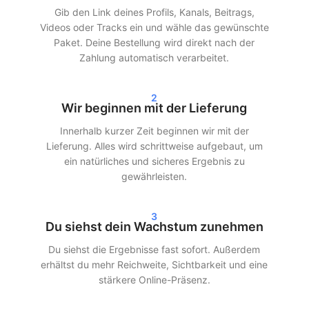
wirken, damit dein Account geschützt bleibt.
Gib den Link deines Profils, Kanals, Beitrags,
Videos oder Tracks ein und wähle das gewünschte
Schnelle Lieferung und echte
Paket. Deine Bestellung wird direkt nach der
Ergebnisse
Zahlung automatisch verarbeitet.
Nach deiner Bestellung beginnen wir oft innerhalb von 24
2
Stunden mit der Lieferung. Je nach gewähltem Paket siehst du
Wir beginnen mit der Lieferung
innerhalb von 24–72 Stunden deutliche Ergebnisse in deinen
Innerhalb kurzer Zeit beginnen wir mit der
Statistiken. Egal, ob du Instagram-Follower kaufst, TikTok-Views
Lieferung. Alles wird schrittweise aufgebaut, um
kaufst oder Spotify-Streams kaufst – wir sorgen für eine
ein natürliches und sicheres Ergebnis zu
schnelle und effiziente Lieferung.
gewährleisten.
Unsere Kunden entscheiden sich für SocialKings, weil wir
halten, was wir versprechen:
echtes Wachstum, transparente
3
Dienstleistungen und gleichbleibende Qualität
.
Du siehst dein Wachstum zunehmen
Du siehst die Ergebnisse fast sofort. Außerdem
Mehr Reichweite und Glaubwürdigkeit
erhältst du mehr Reichweite, Sichtbarkeit und eine
in den sozialen Medien
stärkere Online-Präsenz.
Mehr Follower und Interaktionen sorgen nicht nur für ein