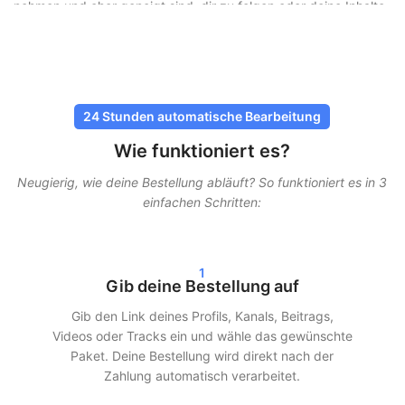
nehmen und eher geneigt sind, dir zu folgen oder deine Inhalte
anzusehen.
Follower sicher und ohne Risiko kaufen
Bei SocialKings steht Sicherheit immer an erster Stelle. Du
24 Stunden automatische Bearbeitung
musst niemals dein Passwort teilen
, und alle Lieferungen
Wie funktioniert es?
erfolgen über sichere und bewährte Methoden. Unsere
Dienstleistungen sind so gestaltet, dass sie möglichst natürlich
Neugierig, wie deine Bestellung abläuft? So funktioniert es in 3
wirken, damit dein Account geschützt bleibt.
einfachen Schritten:
Bei SocialKings steht Sicherheit immer an erster Stelle. Du
musst niemals dein Passwort teilen, und alle Lieferungen
erfolgen über sichere und bewährte Methoden. Unsere
1
Gib deine Bestellung auf
Dienstleistungen sind so gestaltet, dass sie möglichst natürlich
wirken, damit dein Account geschützt bleibt.
Gib den Link deines Profils, Kanals, Beitrags,
Videos oder Tracks ein und wähle das gewünschte
Schnelle Lieferung und echte
Paket. Deine Bestellung wird direkt nach der
Ergebnisse
Zahlung automatisch verarbeitet.