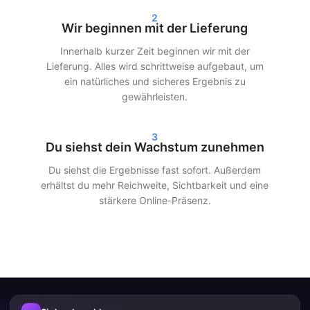
Nach deiner Bestellung beginnen wir oft innerhalb von 24
2
Stunden mit der Lieferung. Je nach gewähltem Paket siehst du
Wir beginnen mit der Lieferung
innerhalb von 24–72 Stunden deutliche Ergebnisse in deinen
Innerhalb kurzer Zeit beginnen wir mit der
Statistiken. Egal, ob du Instagram-Follower kaufst, TikTok-Views
Lieferung. Alles wird schrittweise aufgebaut, um
kaufst oder Spotify-Streams kaufst – wir sorgen für eine
ein natürliches und sicheres Ergebnis zu
schnelle und effiziente Lieferung.
gewährleisten.
Unsere Kunden entscheiden sich für SocialKings, weil wir
halten, was wir versprechen:
echtes Wachstum, transparente
3
Dienstleistungen und gleichbleibende Qualität
.
Du siehst dein Wachstum zunehmen
Du siehst die Ergebnisse fast sofort. Außerdem
Mehr Reichweite und Glaubwürdigkeit
erhältst du mehr Reichweite, Sichtbarkeit und eine
in den sozialen Medien
stärkere Online-Präsenz.
Mehr Follower und Interaktionen sorgen nicht nur für ein
besseres Erscheinungsbild deines Profils, sondern auch für
mehr Reichweite. Social-Media-Plattformen zeigen Inhalte
schneller einem größeren Publikum, wenn bereits Engagement
vorhanden ist.