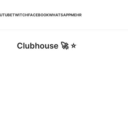
UTUBE
TWITCH
FACEBOOK
WHATSAPP
MEHR
Clubhouse 🚀 ⭐️