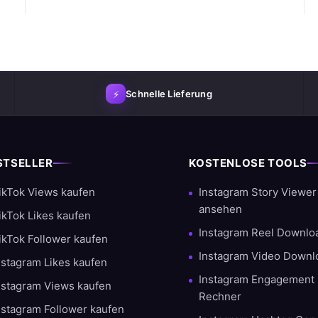
⚡
Schnelle Lieferung
cheiden
STSELLER
KOSTENLOSE TOOLS
lität und Kundenzufriedenheit ab. Mit Tausenden erfolgreichen Bes
ikTok Views kaufen
Instagram Story Viewe
ansehen
ikTok Likes kaufen
Instagram Reel Downlo
ikTok Follower kaufen
Instagram Video Downl
nstagram Likes kaufen
Instagram Engagement 
nstagram Views kaufen
Rechner
nstagram Follower kaufen