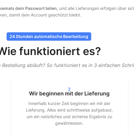
iemals dein Passwort teilen
, und alle Lieferungen erfolgen über 
irken, damit dein Account geschützt bleibt.
 niemals dein Passwort teilen, und alle Lieferungen erfolgen über si
irken, damit dein Account geschützt bleibt.
24 Stunden automatische Bearbeitung
Wie funktioniert es?
 mit der Lieferung. Je nach gewähltem Paket siehst du innerhalb vo
 Bestellung abläuft? So funktioniert es in 3 einfachen Schri
aufst oder Spotify-Streams kaufst – wir sorgen für eine schnelle und e
was wir versprechen:
echtes Wachstum, transparente Dienstleistun
2
Wir beginnen mit der Lieferung
 den sozialen Medien
Innerhalb kurzer Zeit beginnen wir mit der
 Erscheinungsbild deines Profils, sondern auch für mehr Reichweite. 
Lieferung. Alles wird schrittweise aufgebaut,
handen ist.
um ein natürliches und sicheres Ergebnis zu
gewährleisten.