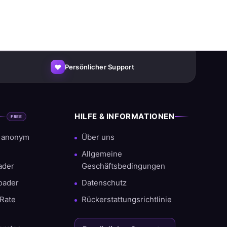
♥
Persönlicher Support
HILFE & INFORMATIONEN
FREE
tellungen und einem hohen Anteil an
r anonym
Über uns
Allgemeine
ader
Geschäftsbedingungen
oader
Datenschutz
Rate
Rückerstattungsrichtlinie