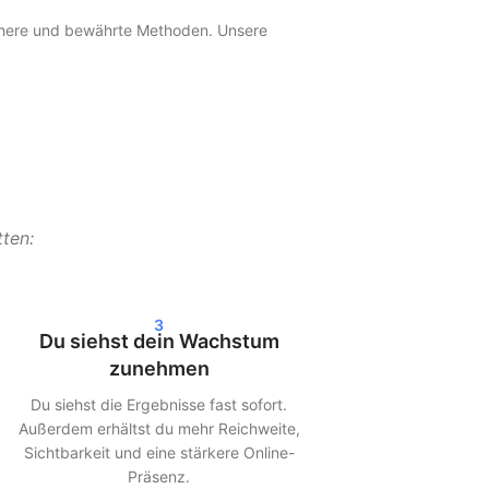
sichere und bewährte Methoden. Unsere
chere und bewährte Methoden. Unsere
n 24–72 Stunden deutliche Ergebnisse in deinen
tten:
ffiziente Lieferung.
gen und gleichbleibende Qualität
.
3
Du siehst dein Wachstum
zunehmen
Social-Media-Plattformen zeigen Inhalte
Du siehst die Ergebnisse fast sofort.
Außerdem erhältst du mehr Reichweite,
Sichtbarkeit und eine stärkere Online-
Präsenz.