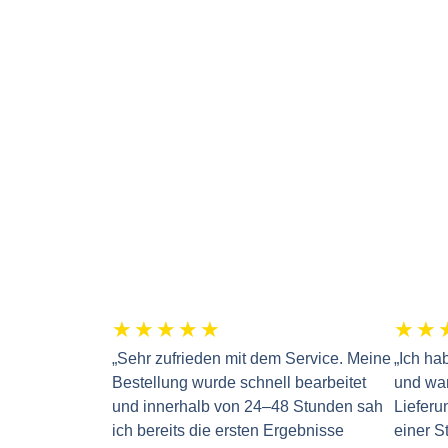
★
★
★
★
★
★
★
„Sehr zufrieden mit dem Service. Meine
„Ich ha
Bestellung wurde schnell bearbeitet
und war
und innerhalb von 24–48 Stunden sah
Lieferu
ich bereits die ersten Ergebnisse
einer St