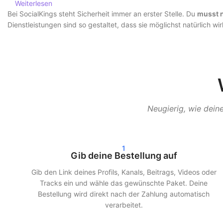
Weiterlesen
Bei SocialKings steht Sicherheit immer an erster Stelle. Du
musst n
Dienstleistungen sind so gestaltet, dass sie möglichst natürlich w
Bei SocialKings steht Sicherheit immer an erster Stelle. Du musst
Dienstleistungen sind so gestaltet, dass sie möglichst natürlich w
Schnelle Lieferung und echte Ergebnisse
Nach deiner Bestellung beginnen wir oft innerhalb von 24 Stunden
Neugierig, wie deine
Statistiken. Egal, ob du Instagram-Follower kaufst, TikTok-Views k
Unsere Kunden entscheiden sich für SocialKings, weil wir halten, 
1
Gib deine Bestellung auf
Mehr Reichweite und Glaubwürdigkeit in
Gib den Link deines Profils, Kanals, Beitrags, Videos oder
Mehr Follower und Interaktionen sorgen nicht nur für ein besseres
Tracks ein und wähle das gewünschte Paket. Deine
schneller einem größeren Publikum, wenn bereits Engagement vor
Bestellung wird direkt nach der Zahlung automatisch
verarbeitet.
Durch die clevere Nutzung unserer Dienstleistungen kannst du: