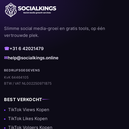
Slimme social media-groei en gratis tools, op één
vertrouwde plek.
☎
+31 6 42021479
✉
help@socialkings.online
BEDRIJFSGEGEVENS
KvK 64464105
BTW / VAT NL002250971B75
BEST VERKOCHT
TikTok Views Kopen
TikTok Likes Kopen
TikTok Volgers Kopen