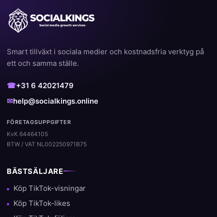
Smart tillväxt i sociala medier och kostnadsfria verktyg på
ett och samma ställe.
☎
+31 6 42021479
✉
help@socialkings.online
FÖRETAGSUPPGIFTER
KvK 64464105
BTW / VAT NL002250971B75
BÄSTSÄLJARE
Köp TikTok-visningar
Köp TikTok-likes