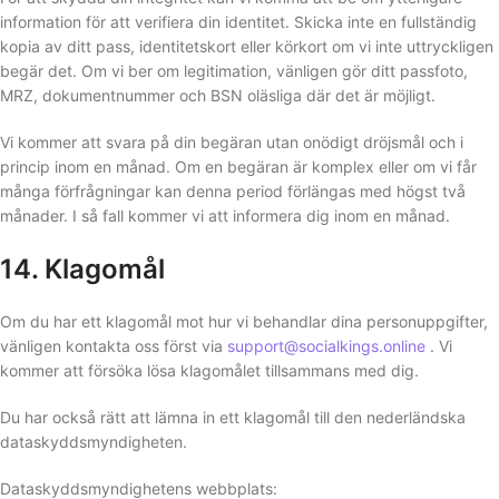
information för att verifiera din identitet. Skicka inte en fullständig
kopia av ditt pass, identitetskort eller körkort om vi inte uttryckligen
begär det. Om vi ​​ber om legitimation, vänligen gör ditt passfoto,
MRZ, dokumentnummer och BSN oläsliga där det är möjligt.
Vi kommer att svara på din begäran utan onödigt dröjsmål och i
princip inom en månad. Om en begäran är komplex eller om vi får
många förfrågningar kan denna period förlängas med högst två
månader. I så fall kommer vi att informera dig inom en månad.
14. Klagomål
Om du har ett klagomål mot hur vi behandlar dina personuppgifter,
vänligen kontakta oss först via
support@socialkings.online
. Vi
kommer att försöka lösa klagomålet tillsammans med dig.
Du har också rätt att lämna in ett klagomål till den nederländska
dataskyddsmyndigheten.
Dataskyddsmyndighetens webbplats: