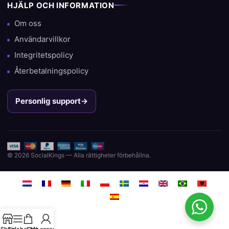
HJÄLP OCH INFORMATION
Om oss
Användarvillkor
Integritetspolicy
Återbetalningspolicy
Personlig support
→
© 2026 SocialKings — Alla rättigheter förbehållna.