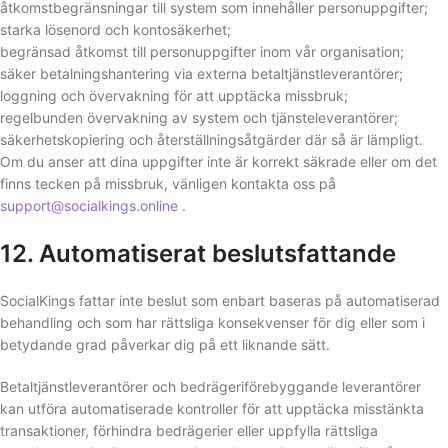
åtkomstbegränsningar till system som innehåller personuppgifter;
starka lösenord och kontosäkerhet;
begränsad åtkomst till personuppgifter inom vår organisation;
säker betalningshantering via externa betaltjänstleverantörer;
loggning och övervakning för att upptäcka missbruk;
regelbunden övervakning av system och tjänsteleverantörer;
säkerhetskopiering och återställningsåtgärder där så är lämpligt.
Om du anser att dina uppgifter inte är korrekt säkrade eller om det
finns tecken på missbruk, vänligen kontakta oss på
support@socialkings.online
.
12. Automatiserat beslutsfattande
SocialKings fattar inte beslut som enbart baseras på automatiserad
behandling och som har rättsliga konsekvenser för dig eller som i
betydande grad påverkar dig på ett liknande sätt.
Betaltjänstleverantörer och bedrägeriförebyggande leverantörer
kan utföra automatiserade kontroller för att upptäcka misstänkta
transaktioner, förhindra bedrägerier eller uppfylla rättsliga