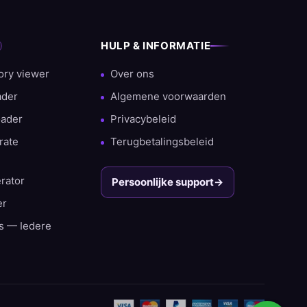
HULP & INFORMATIE
ory viewer
Over ons
ader
Algemene voorwaarden
oader
Privacybeleid
rate
Terugbetalingsbeleid
rator
Persoonlijke support
→
er
rs — Iedere