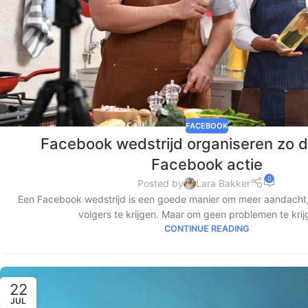
FACEBOOK
Facebook wedstrijd organiseren zo d
Facebook actie
0
Posted by
Lara Bakker
Een Facebook wedstrijd is een goede manier om meer aandacht,
volgers te krijgen. Maar om geen problemen te krijg
CONTINUE READING
22
JUL