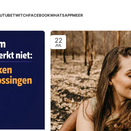
UTUBE
TWITCH
FACEBOOK
WHATSAPP
MEER
22
JUL