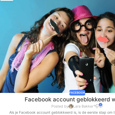
FACEBOOK
Facebook account geblokkeerd w
0
Posted by
Lara Bakker
Als je Facebook account geblokkeerd is, is de eerste stap om t