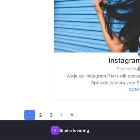
Instagram
Posted by
Als je op Instagram filters wilt zoe
Open de camera voor Sto
CONT
1
2
3
›
»
⚡
Snelle levering