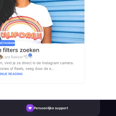
INSTAGRAM
 filters zoeken
0
Lara Bakker
ken, vind je ze direct in de Instagram camera.
ries of Reels, veeg door de e...
INUE READING
♥
Persoonlijke support