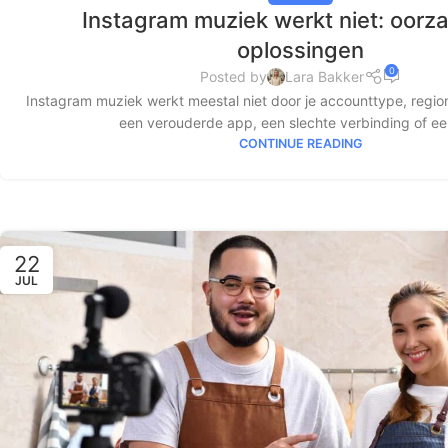
Instagram muziek werkt niet: oorz
oplossingen
0
Posted by
Lara Bakker
Instagram muziek werkt meestal niet door je accounttype, regio
een verouderde app, een slechte verbinding of een 
CONTINUE READING
22
JUL