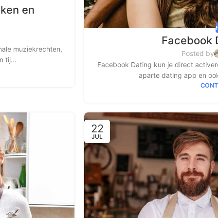
aken en
Facebook D
nale muziekrechten,
Posted by
tij...
Facebook Dating kun je direct active
aparte dating app en ook
CONT
22
JUL