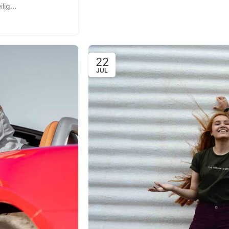
lig...
22
JUL