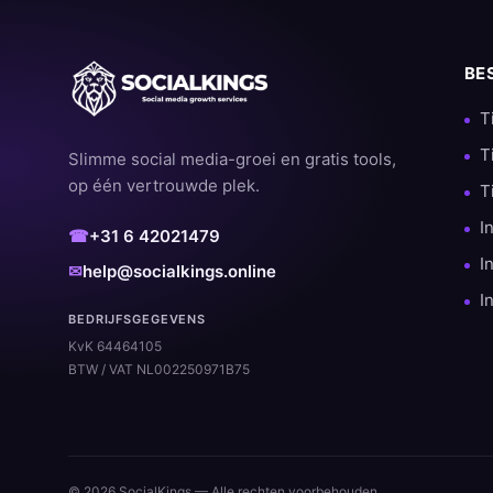
BE
T
T
Slimme social media-groei en gratis tools,
op één vertrouwde plek.
T
I
☎
+31 6 42021479
I
✉
help@socialkings.online
I
BEDRIJFSGEGEVENS
KvK 64464105
BTW / VAT NL002250971B75
© 2026 SocialKings — Alle rechten voorbehouden.