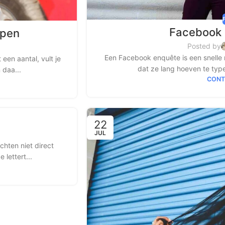
Facebook
open
Posted by
Een Facebook enquête is een snelle
een aantal, vult je
dat ze lang hoeven te type
 daa...
CONT
22
JUL
hten niet direct
lettert...