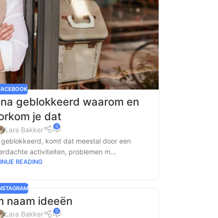
FACEBOOK
ina geblokkeerd waarom en
orkom je dat
0
Lara Bakker
s geblokkeerd, komt dat meestal door een
erdachte activiteiten, problemen m...
INUE READING
INSTAGRAM
m naam ideeën
0
Lara Bakker