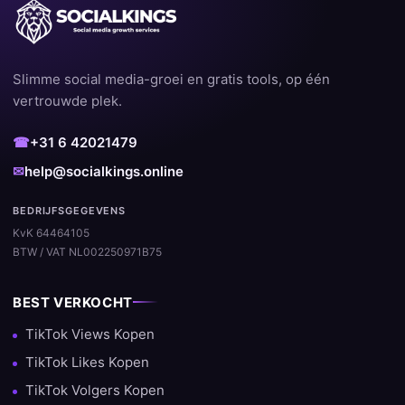
Slimme social media-groei en gratis tools, op één
vertrouwde plek.
☎
+31 6 42021479
✉
help@socialkings.online
BEDRIJFSGEGEVENS
KvK 64464105
BTW / VAT NL002250971B75
BEST VERKOCHT
TikTok Views Kopen
TikTok Likes Kopen
TikTok Volgers Kopen