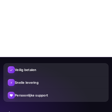
✓
Veilig betalen
⚡
Snelle levering
♥
Persoonlijke support