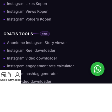
Instagram Likes Kopen
Instagram Views Kopen
Instagram Volgers Kopen
GRATIS TOOLS
FREE
Anonieme Instagram Story viewer
Instagram Reel downloader
Instagram video downloader
Instagram engagement rate calculator
Instagram hashtag generator
Shop
Cart
My account
TikTok video downloader
Gratis Instagram Volgers — Iedere Dag 10 Gratis
HULP & INFORMATIE