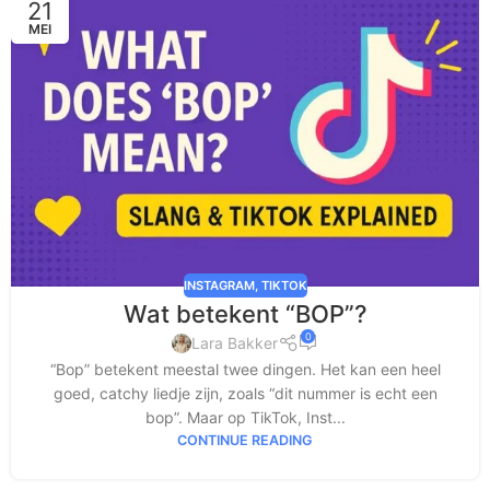
21
MEI
INSTAGRAM
,
TIKTOK
Wat betekent “BOP”?
0
Lara Bakker
“Bop” betekent meestal twee dingen. Het kan een heel
goed, catchy liedje zijn, zoals “dit nummer is echt een
bop”. Maar op TikTok, Inst...
CONTINUE READING