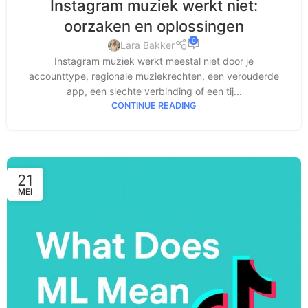
Instagram muziek werkt niet:
oorzaken en oplossingen
0
Lara Bakker
Instagram muziek werkt meestal niet door je
accounttype, regionale muziekrechten, een verouderde
app, een slechte verbinding of een tij...
CONTINUE READING
21
MEI