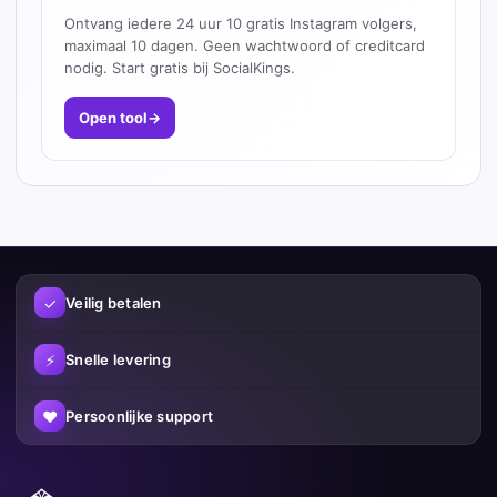
Ontvang iedere 24 uur 10 gratis Instagram volgers,
maximaal 10 dagen. Geen wachtwoord of creditcard
nodig. Start gratis bij SocialKings.
Open tool
→
✓
Veilig betalen
⚡
Snelle levering
♥
Persoonlijke support