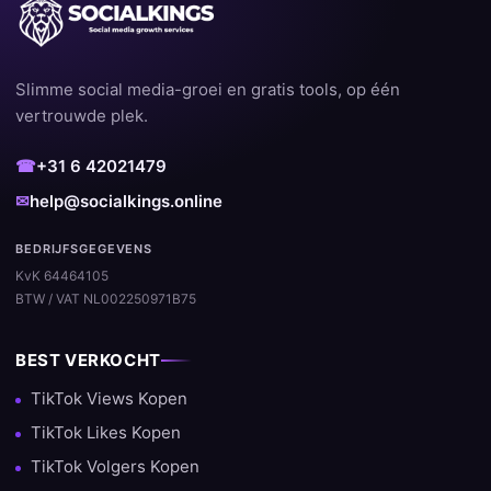
Slimme social media-groei en gratis tools, op één
vertrouwde plek.
☎
+31 6 42021479
✉
help@socialkings.online
BEDRIJFSGEGEVENS
KvK 64464105
BTW / VAT NL002250971B75
BEST VERKOCHT
TikTok Views Kopen
TikTok Likes Kopen
TikTok Volgers Kopen