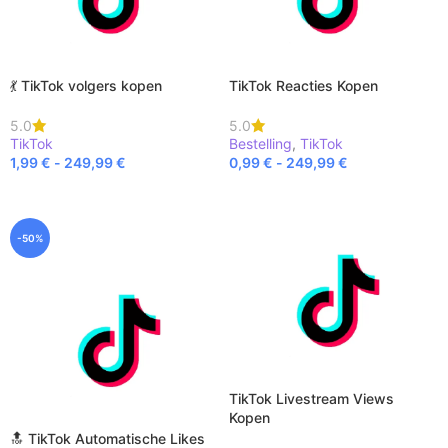
💃 TikTok volgers kopen
TikTok Reacties Kopen
5.0
5.0
TikTok
Bestelling
,
TikTok
1,99
€
-
249,99
€
0,99
€
-
249,99
€
BEKIJK PRODUCT
BEKIJK PRODUCT
-50%
TikTok Livestream Views
Kopen
🔝 TikTok Automatische Likes