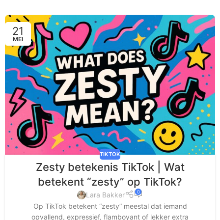
21
MEI
TIKTOK
Zesty betekenis TikTok​ | Wat
betekent “zesty” op TikTok?
0
Lara Bakker
Op TikTok betekent “zesty” meestal dat iemand
opvallend, expressief, flamboyant of lekker extra