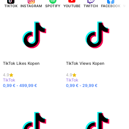
TIKTOK
INSTAGRAM
SPOTIFY
YOUTUBE
TWITCH
FACEBOOK
WH
TikTok Likes Kopen
TikTok Views Kopen
4.9
4.9
TikTok
TikTok
0,99
€
-
499,99
€
0,99
€
-
29,99
€
BEKIJK PRODUCT
BEKIJK PRODUCT