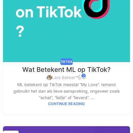
TIKTOK
Wat Betekent ML op TikTok?
0
Lara Bakker
ML betekent op TikTok meestal “My Love”. Iemand
gebruikt het dan als lieve aanspreking, ongeveer zoals
“schat”, “liefje” of “lieverd”. ...
CONTINUE READING