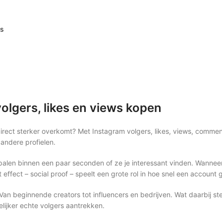
rs
lgers, likes en views kopen
l direct sterker overkomt? Met Instagram volgers, likes, views, com
andere profielen.
en binnen een paar seconden of ze je interessant vinden. Wanneer je p
ffect – social proof – speelt een grote rol in hoe snel een account g
Van beginnende creators tot influencers en bedrijven. Wat daarbij s
lijker echte volgers aantrekken.