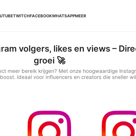
UTUBE
TWITCH
FACEBOOK
WHATSAPP
MEER
gram volgers, likes en views – Dir
groei 🚀
irect meer bereik krijgen? Met onze hoogwaardige Instagr
boost. Ideaal voor influencers en creators die sneller wi