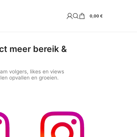
0,00
€
ect meer bereik &
am volgers, likes en views
llen opvallen en groeien.