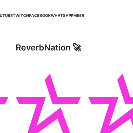
UTUBE
TWITCH
FACEBOOK
WHATSAPP
MEER
ReverbNation 🚀