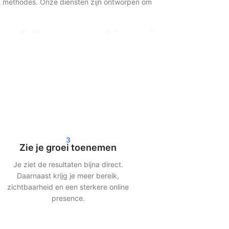
zen methodes. Onze diensten zijn ontworpen om
ver tijd. Dit zorgt voor een realistische groei
ultaten in je statistieken. Of je nu kiest voor
3
Zie je groei toenemen
Je ziet de resultaten bijna direct.
tonen content sneller aan een groter publiek
Daarnaast krijg je meer bereik,
zichtbaarheid en een sterkere online
presence.