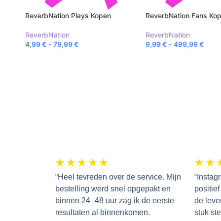
ReverbNation Plays Kopen
ReverbNation Fans Ko
ReverbNation
ReverbNation
4,99
€
-
79,99
€
9,99
€
-
499,99
€
★
★
★
★
★
★
★
“Heel tevreden over de service. Mijn
“Instag
bestelling werd snel opgepakt en
positie
binnen 24–48 uur zag ik de eerste
de lever
resultaten al binnenkomen.
stuk ste