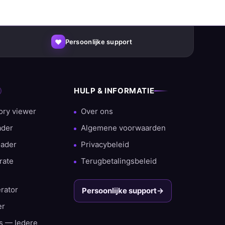
♥
Persoonlijke support
HULP & INFORMATIE
ingen en een groot percentage terugkerende
ory viewer
Over ons
ader
Algemene voorwaarden
oader
Privacybeleid
rate
Terugbetalingsbeleid
rator
Persoonlijke support
→
er
rs — Iedere