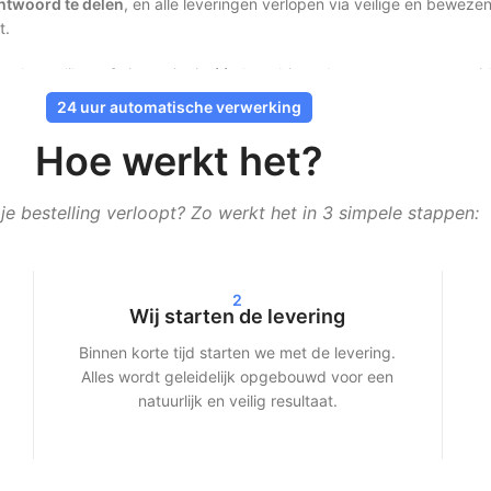
htwoord te delen
, en alle leveringen verlopen via veilige en bewe
t.
 volgers, likes of views niet in één keer binnenkomen, maar verspreid o
24 uur automatische verwerking
Hoe werkt het?
ankelijk van het gekozen pakket zie je binnen 24–72 uur duidelijke res
e bestelling verloopt? Zo werkt het in 3 simpele stappen:
pen — wij zorgen voor een snelle en efficiënte levering.
oven:
echte groei, transparante service en consistente kwaliteit
.
2
Wij starten de levering
cial media
Binnen korte tijd starten we met de levering.
ijk van je profiel, maar ook voor meer bereik. Social media platforms 
Alles wordt geleidelijk opgebouwd voor een
natuurlijk en veilig resultaat.