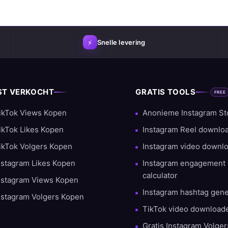
⚡
Snelle levering
ST VERKOCHT
GRATIS TOOLS
FREE
kwaliteit en klanttevredenheid. Met duizenden succesvolle bestell
ikTok Views Kopen
Anonieme Instagram St
ikTok Likes Kopen
Instagram Reel downlo
ikTok Volgers Kopen
Instagram video downl
nstagram Likes Kopen
Instagram engagement 
calculator
nstagram Views Kopen
Instagram hashtag gene
nstagram Volgers Kopen
TikTok video download
Gratis Instagram Volge