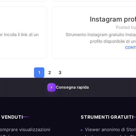
Instagram prof
Posted b
olla il link di un
Strumento Instagram gratuito Insta
profilo disponibile di 
CONT
1
2
3
⚡
Consegna rapida
Ù VENDUTI
STRUMENTI GRATUITI
omprare visualizzazioni
Viewer anonimo di Stor