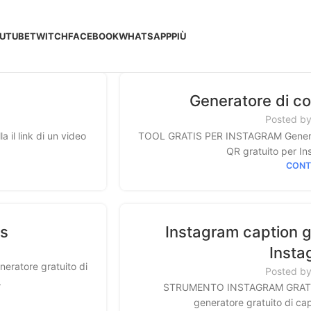
UTUBE
TWITCH
FACEBOOK
WHATSAPP
PIÙ
Generatore di co
Posted b
l link di un video
TOOL GRATIS PER INSTAGRAM Generato
QR gratuito per Ins
CONT
is
Instagram caption g
Insta
ratore gratuito di
Posted b
.
STRUMENTO INSTAGRAM GRATUITO
generatore gratuito di cap