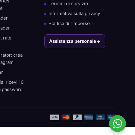
ories
Termini di servizio
nt
Informativa sulla privacy
ader
Politica di rimborso
oader
t rate
Assistenza personale
→
rator: crea
stagram
er
s: ricevi 10
za password