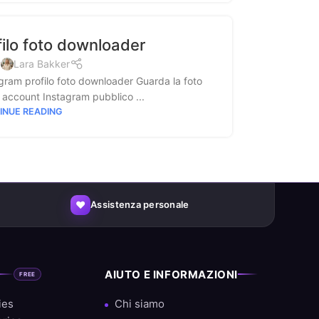
ilo foto downloader
y
Lara Bakker
gram profilo foto downloader Guarda la foto
un account Instagram pubblico ...
INUE READING
♥
Assistenza personale
AIUTO E INFORMAZIONI
FREE
ies
Chi siamo