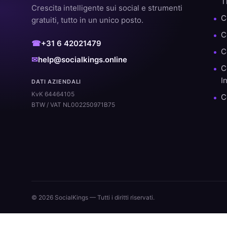
T
Crescita intelligente sui social e strumenti
C
gratuiti, tutto in un unico posto.
C
☎
+31 6 42021479
C
✉
help@socialkings.online
C
I
DATI AZIENDALI
KvK 64464105
C
BTW / VAT NL002250971B75
© 2026 SocialKings — Tutti i diritti riservati.