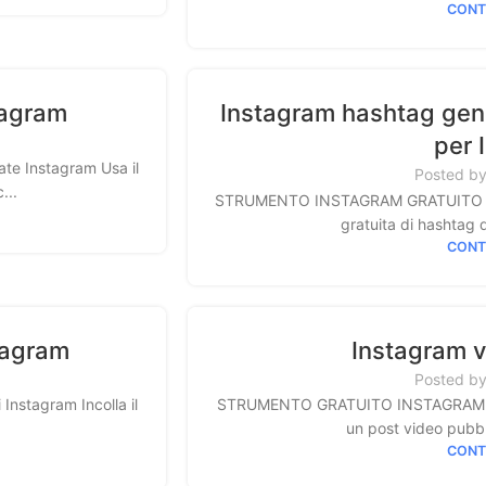
CONT
tagram
Instagram hashtag gene
per 
 Instagram Usa il
Posted b
...
STRUMENTO INSTAGRAM GRATUITO Inst
gratuita di hashtag d
CONT
stagram
Instagram 
Posted b
nstagram Incolla il
STRUMENTO GRATUITO INSTAGRAM Insta
un post video pubbli
CONT