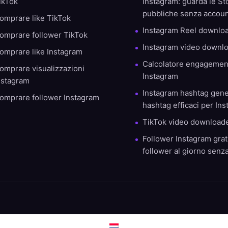
ikTok
Instagram: guarda le St
pubbliche senza accou
omprare like TikTok
Instagram Reel downlo
omprare follower TikTok
Instagram video downl
omprare like Instagram
Calcolatore engagemen
omprare visualizzazioni
Instagram
nstagram
Instagram hashtag gene
omprare follower Instagram
hashtag efficaci per In
TikTok video download
Follower Instagram grati
follower al giorno sen