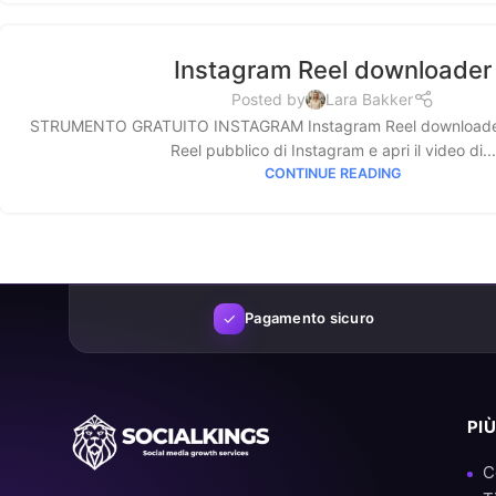
Instagram Reel downloader
Posted by
Lara Bakker
STRUMENTO GRATUITO INSTAGRAM Instagram Reel downloader Inc
Reel pubblico di Instagram e apri il video di...
CONTINUE READING
✓
Pagamento sicuro
PI
C