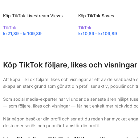
Köp TikTok Livestream Views
Köp TikTok Saves
TikTok
TikTok
kr
21,89
–
kr
109,89
kr
10,89
–
kr
109,89
Köp TikTok följare, likes och visningar
Att köpa TikTok följare, likes och visningar är ett av de snabbaste sä
skapa en stark grund som gör att din profil ser aktiv, populär och 
Som social media-experter har vi under de senaste åren hjälpt tuse
— som följare, likes och visningar — får helt enkelt mer räckvidd 
När någon besöker din profil och ser att du redan har mycket engage
desto mer seriös och populär framstår din profil.