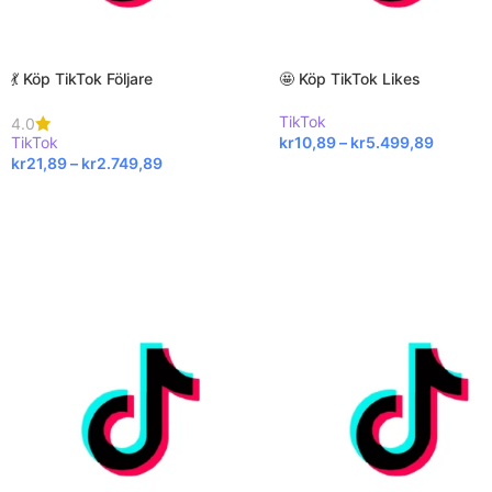
💃 Köp TikTok Följare
🤩 Köp TikTok Likes
TikTok
4.0
TikTok
kr
10,89
–
kr
5.499,89
kr
21,89
–
kr
2.749,89