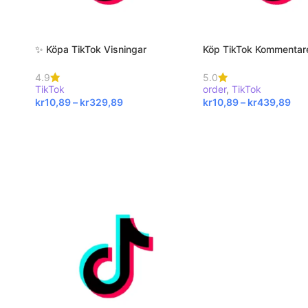
✨ Köpa TikTok Visningar
Köp TikTok Kommentar
4.9
5.0
TikTok
order
,
TikTok
kr
10,89
–
kr
329,89
kr
10,89
–
kr
439,89