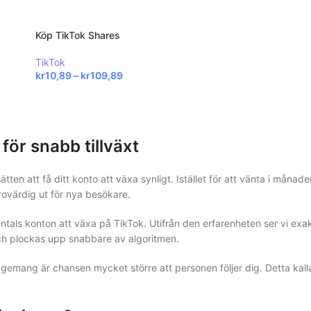
Köp TikTok Shares
TikTok
kr
10,89
–
kr
109,89
 för snabb tillväxt
tten att få ditt konto att växa synligt. Istället för att vänta i månade
trovärdig ut för nya besökare.
ntals konton att växa på TikTok. Utifrån den erfarenheten ser vi exa
och plockas upp snabbare av algoritmen.
mang är chansen mycket större att personen följer dig. Detta kallas 