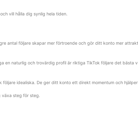
h vill hålla dig synlig hela tiden.
 högre antal följare skapar mer förtroende och gör ditt konto mer attrak
a en naturlig och trovärdig profil är riktiga TikTok följare det bästa va
k följare idealiska. De ger ditt konto ett direkt momentum och hjälpe
g växa steg för steg.