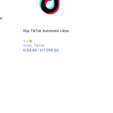
er
Köp TikTok Automatic Likes
4.9
order
,
TikTok
kr
54,89
–
kr
1.099,89