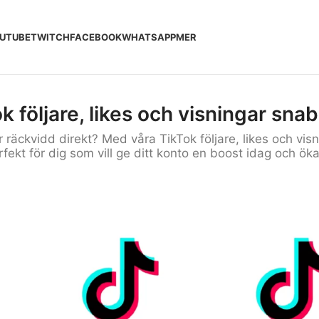
UTUBE
TWITCH
FACEBOOK
WHATSAPP
MER
k följare, likes och visningar snabb
 räckvidd direkt? Med våra TikTok följare, likes och vis
ekt för dig som vill ge ditt konto en boost idag och öka 