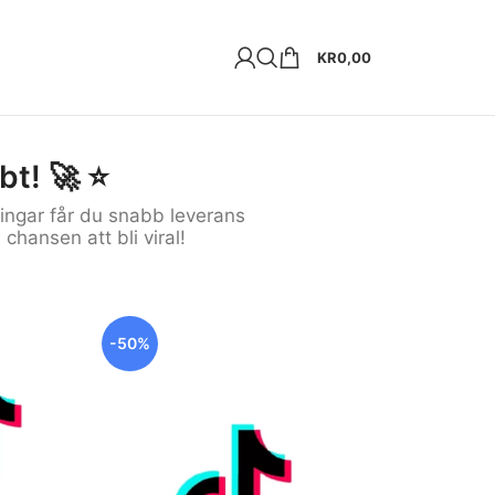
KR
0,00
t! 🚀 ⭐️
ningar får du snabb leverans
chansen att bli viral!
-50%