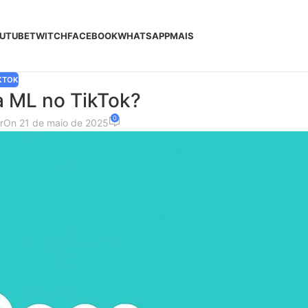
UTUBE
TWITCH
FACEBOOK
WHATSAPP
MAIS
KTOK
a ML no TikTok?
0
r
On 21 de maio de 2025