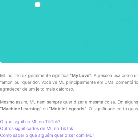
ML no TikTok geralmente significa
“My Love”
. A pessoa usa como u
“amor” ou “querido”. Você vê ML principalmente em DMs, comentário
agradecer de um jeito mais caloroso.
Mesmo assim, ML nem sempre quer dizer a mesma coisa. Em alguns
“Machine Learning”
ou
“Mobile Legends”
. O significado certo qu
O que significa ML no TikTok?
Outros significados de ML no TikTok
Como saber o que alguém quer dizer com ML?