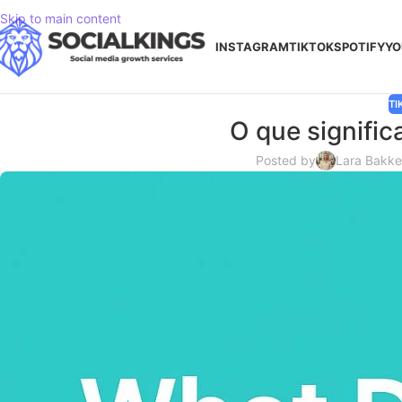
Skip to main content
INSTAGRAM
TIKTOK
SPOTIFY
YO
TI
O que signific
Posted by
Lara Bakke