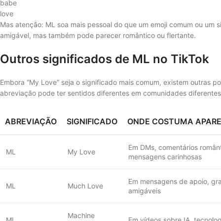
babe
love
Mas atenção: ML soa mais pessoal do que um emoji comum ou um si
amigável, mas também pode parecer romântico ou flertante.
Outros significados de ML no TikTok
Embora “My Love” seja o significado mais comum, existem outras po
abreviação pode ter sentidos diferentes em comunidades diferentes
ABREVIAÇÃO
SIGNIFICADO
ONDE COSTUMA APARE
Em DMs, comentários românt
ML
My Love
mensagens carinhosas
Em mensagens de apoio, gra
ML
Much Love
amigáveis
Machine
ML
Em vídeos sobre IA, tecnolo