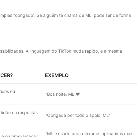
mples “obrigado”. Se alguém te chama de ML, pode ser de forma
ssibilidades. A linguagem do TikTok muda rápido, e a mesma
.
CER?
EXEMPLO
icos ou
“Boa noite, ML ❤️”
tidão ou respostas
“Obrigada por todo o apoio, ML”
“ML é usado para deixar os aplicativos mais
gia ou programação