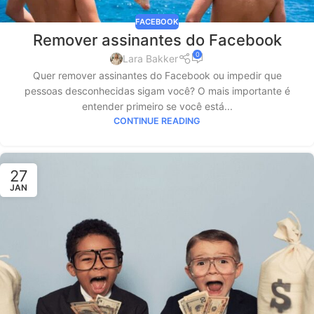
FACEBOOK
Remover assinantes do Facebook
0
Lara Bakker
Quer remover assinantes do Facebook ou impedir que
pessoas desconhecidas sigam você? O mais importante é
entender primeiro se você está...
CONTINUE READING
27
JAN