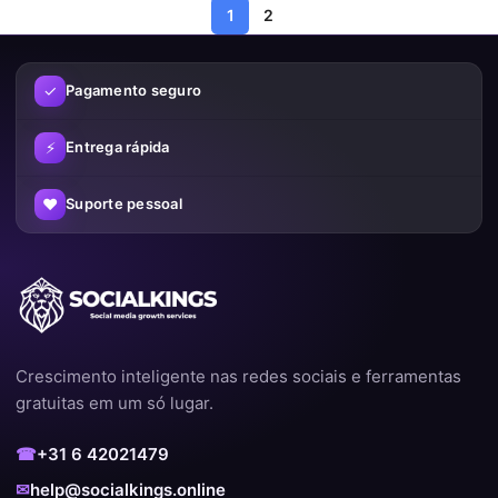
1
2
✓
Pagamento seguro
⚡
Entrega rápida
♥
Suporte pessoal
Crescimento inteligente nas redes sociais e ferramentas
gratuitas em um só lugar.
☎
+31 6 42021479
✉
help@socialkings.online