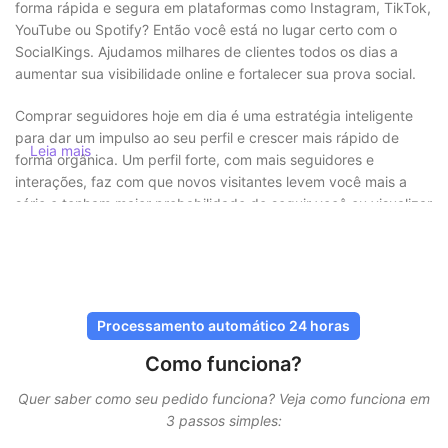
forma rápida e segura em plataformas como Instagram, TikTok,
YouTube ou Spotify? Então você está no lugar certo com o
SocialKings. Ajudamos milhares de clientes todos os dias a
aumentar sua visibilidade online e fortalecer sua prova social.
Comprar seguidores hoje em dia é uma estratégia inteligente
para dar um impulso ao seu perfil e crescer mais rápido de
Leia mais
forma orgânica. Um perfil forte, com mais seguidores e
interações, faz com que novos visitantes levem você mais a
sério e tenham maior probabilidade de seguir você ou visualizar
seu conteúdo.
Comprar seguidores com segurança e
sem riscos
Processamento automático 24 horas
Na SocialKings, a segurança está sempre em primeiro lugar.
Como funciona?
Você
nunca precisa compartilhar sua senha
, e todas as
entregas são feitas por métodos seguros e comprovados.
Quer saber como seu pedido funciona? Veja como funciona em
Nossos serviços são projetados para parecer o mais natural
3 passos simples:
possível, garantindo que sua conta permaneça protegida.