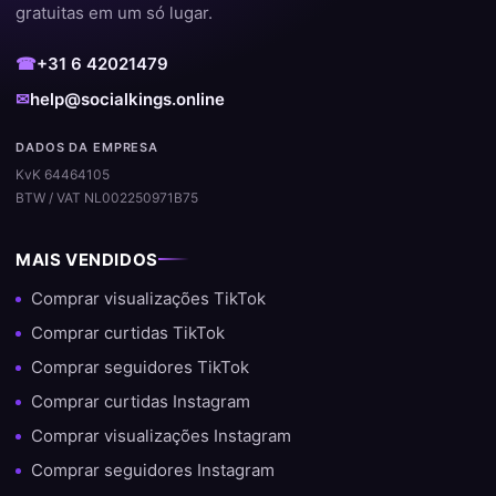
gratuitas em um só lugar.
Nos destacamos de outros fornecedores pelo nosso foco em
qualidade e satisfação do cliente. Com milhares de pedidos
☎
+31 6 42021479
bem-sucedidos e uma grande porcentagem de clientes
✉
help@socialkings.online
recorrentes, sabemos exatamente o que funciona.
DADOS DA EMPRESA
✔️ Processamento rápido e automático
KvK 64464105
BTW / VAT NL002250971B75
✔️ Não é necessário senha
✔️ Entrega segura e estável
MAIS VENDIDOS
✔️ Suporte para dúvidas
Comprar visualizações TikTok
Comprar curtidas TikTok
✔️ Compatível com todas as principais plataformas
Comprar seguidores TikTok
Experiência e expertise em
Comprar curtidas Instagram
crescimento nas redes sociais
Comprar visualizações Instagram
Comprar seguidores Instagram
No SocialKings, trabalhamos há anos com crescimento nas