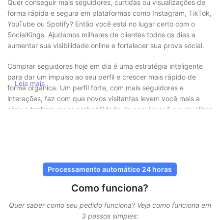
Quer conseguir mais seguidores, curtidas ou visualizações de
forma rápida e segura em plataformas como Instagram, TikTok,
YouTube ou Spotify? Então você está no lugar certo com o
SocialKings. Ajudamos milhares de clientes todos os dias a
aumentar sua visibilidade online e fortalecer sua prova social.
Comprar seguidores hoje em dia é uma estratégia inteligente
para dar um impulso ao seu perfil e crescer mais rápido de
Leia mais
forma orgânica. Um perfil forte, com mais seguidores e
interações, faz com que novos visitantes levem você mais a
sério e tenham maior probabilidade de seguir você ou visualizar
seu conteúdo.
Comprar seguidores com segurança e
sem riscos
Processamento automático 24 horas
Na SocialKings, a segurança está sempre em primeiro lugar.
Como funciona?
Você
nunca precisa compartilhar sua senha
, e todas as
entregas são feitas por métodos seguros e comprovados.
Quer saber como seu pedido funciona? Veja como funciona em
Nossos serviços são projetados para parecer o mais natural
3 passos simples: