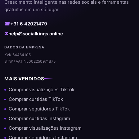
SocialKings
Crescimento inteligente nas redes sociais e ferramentas
gratuitas em um só lugar.
Nos destacamos de outros fornecedores pelo nosso foco em
qualidade e satisfação do cliente. Com milhares de pedidos
☎
+31 6 42021479
bem-sucedidos e uma grande porcentagem de clientes
✉
help@socialkings.online
recorrentes, sabemos exatamente o que funciona.
DADOS DA EMPRESA
✔️ Processamento rápido e automático
KvK 64464105
BTW / VAT NL002250971B75
✔️ Não é necessário senha
✔️ Entrega segura e estável
MAIS VENDIDOS
✔️ Suporte para dúvidas
Comprar visualizações TikTok
Comprar curtidas TikTok
✔️ Compatível com todas as principais plataformas
Comprar seguidores TikTok
Experiência e expertise em
Comprar curtidas Instagram
crescimento nas redes sociais
Comprar visualizações Instagram
Comprar seguidores Instagram
No SocialKings, trabalhamos há anos com crescimento nas