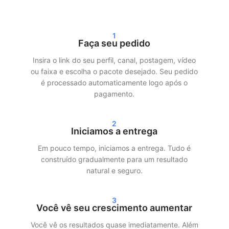
possível, garantindo que sua conta permaneça protegida.
Além disso, trabalhamos com entrega gradual. Isso significa
1
que seus seguidores, curtidas ou visualizações não chegam de
Faça seu pedido
uma vez, mas são distribuídos ao longo do tempo. Isso garante
um crescimento mais realista e minimiza os riscos.
Insira o link do seu perfil, canal, postagem, vídeo
ou faixa e escolha o pacote desejado. Seu pedido
Entrega rápida e resultados reais
é processado automaticamente logo após o
pagamento.
Após o seu pedido, geralmente começamos a entrega em até
24 horas. Dependendo do pacote escolhido, você verá
2
resultados claros nas suas estatísticas em 24–72 horas. Seja
Iniciamos a entrega
comprando seguidores no Instagram, visualizações no TikTok
Em pouco tempo, iniciamos a entrega. Tudo é
ou streams no Spotify — garantimos uma entrega rápida e
construído gradualmente para um resultado
eficiente.
natural e seguro.
Nossos clientes escolhem o SocialKings porque cumprimos o
que prometemos:
crescimento real, serviço transparente e
3
qualidade consistente
.
Você vê seu crescimento aumentar
Você vê os resultados quase imediatamente. Além