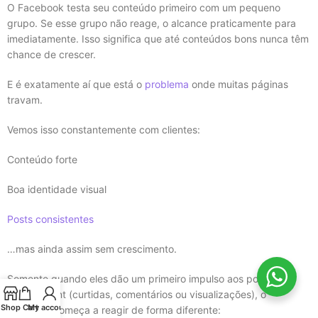
O Facebook testa seu conteúdo primeiro com um pequeno
grupo. Se esse grupo não reage, o alcance praticamente para
imediatamente. Isso significa que até conteúdos bons nunca têm
chance de crescer.
E é exatamente aí que está o
problema
onde muitas páginas
travam.
Vemos isso constantemente com clientes:
Conteúdo forte
Boa identidade visual
Posts consistentes
…mas ainda assim sem crescimento.
Somente quando eles dão um primeiro impulso aos posts com
engagement (curtidas, comentários ou visualizações), o
Shop
Cart
My account
algoritmo começa a reagir de forma diferente: