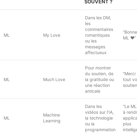
SOUVENT ?
Dans les DM,
les
commentaires
“Bonne
ML
My Love
romantiques
ML ❤️”
ou les
messages
affectueux
Pour montrer
du soutien, de
“Merci
ML
Much Love
la gratitude ou
tout vo
une réaction
soutie
amicale
Dans les
“Le ML
vidéos sur l’IA,
à rendr
Machine
ML
la technologie
applic
Learning
ou la
plus
programmation
intelli