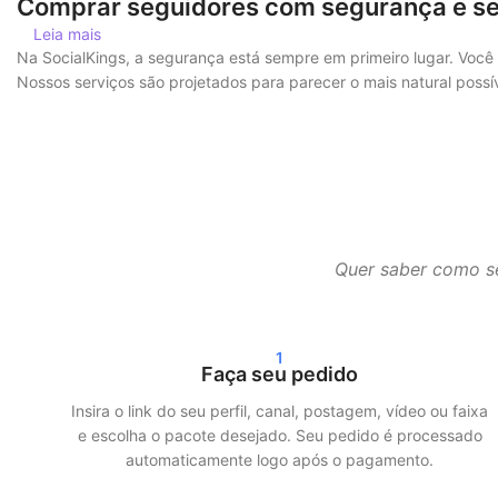
Comprar seguidores com segurança e se
Leia mais
Na SocialKings, a segurança está sempre em primeiro lugar. Você
Nossos serviços são projetados para parecer o mais natural poss
Além disso, trabalhamos com entrega gradual. Isso significa que 
garante um crescimento mais realista e minimiza os riscos.
Entrega rápida e resultados reais
Após o seu pedido, geralmente começamos a entrega em até 24 ho
Quer saber como se
comprando seguidores no Instagram, visualizações no TikTok ou s
Nossos clientes escolhem o SocialKings porque cumprimos o qu
1
Faça seu pedido
Mais alcance e credibilidade nas redes s
Insira o link do seu perfil, canal, postagem, vídeo ou faixa
Mais seguidores e interações não apenas melhoram a aparência d
e escolha o pacote desejado. Seu pedido é processado
rapidamente para um público maior quando já existe engajamento
automaticamente logo após o pagamento.