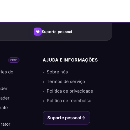
♥
Suporte pessoal
S
AJUDA E INFORMAÇÕES
FREE
ries do
Sobre nós
dos e uma grande porcentagem de clientes
Termos de serviço
ader
Política de privacidade
oader
Política de reembolso
rate
Suporte pessoal
→
rator