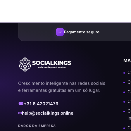
Ao usar nossos serviços de forma inteligente, você pode:
Aumentar sua visibilidade
Construir mais confiança
✓
Pagamento seguro
Crescer mais rápido nas redes sociais
Aumentar suas chances de conteúdo viral
MA
Por que os clientes escolhem o SocialKi
C
Nos destacamos de outros fornecedores pelo nosso foco em qual
C
Crescimento inteligente nas redes sociais
recorrentes, sabemos exatamente o que funciona.
e ferramentas gratuitas em um só lugar.
C
✔️ Processamento rápido e automático
C
☎
+31 6 42021479
✔️ Não é necessário senha
C
✉
help@socialkings.online
I
✔️ Entrega segura e estável
DADOS DA EMPRESA
C