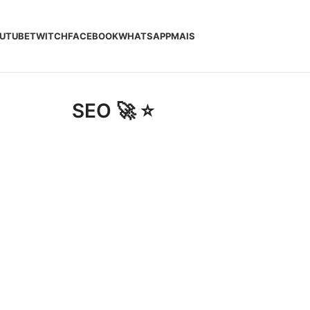
UTUBE
TWITCH
FACEBOOK
WHATSAPP
MAIS
SEO 🚀 ⭐️