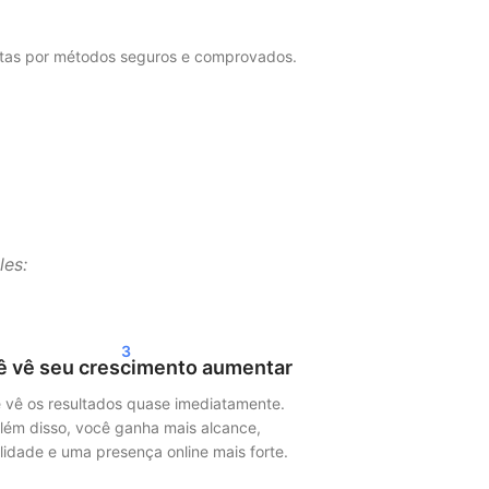
eitas por métodos seguros e comprovados.
mas são distribuídos ao longo do tempo. Isso
nas suas estatísticas em 24–72 horas. Seja
les:
consistente
.
3
ê vê seu crescimento aumentar
 vê os resultados quase imediatamente.
dia social exibem o conteúdo mais
lém disso, você ganha mais alcance,
ilidade e uma presença online mais forte.