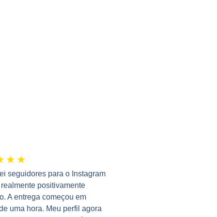
★
★
★
i seguidores para o Instagram
i realmente positivamente
so. A entrega começou em
e uma hora. Meu perfil agora