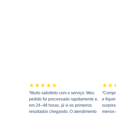
★
★
★
★
★
★
★
“Muito satisfeito com o serviço. Meu
“Compre
pedido foi processado rapidamente e,
e fique
em 24–48 horas, já vi os primeiros
surpre
resultados chegando. O atendimento
menos d