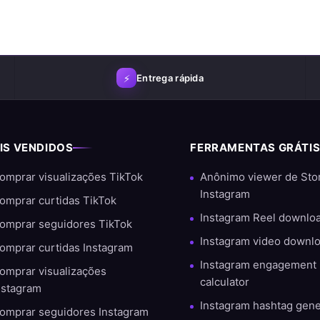
⚡
Entrega rápida
IS VENDIDOS
FERRAMENTAS GRÁTI
ngs
omprar visualizações TikTok
Anônimo viewer de Sto
idade e satisfação do cliente. Com milhares de pedidos bem-sucedi
Instagram
omprar curtidas TikTok
Instagram Reel downlo
omprar seguidores TikTok
Instagram video downl
omprar curtidas Instagram
Instagram engagement 
omprar visualizações
calculator
nstagram
Instagram hashtag gene
omprar seguidores Instagram