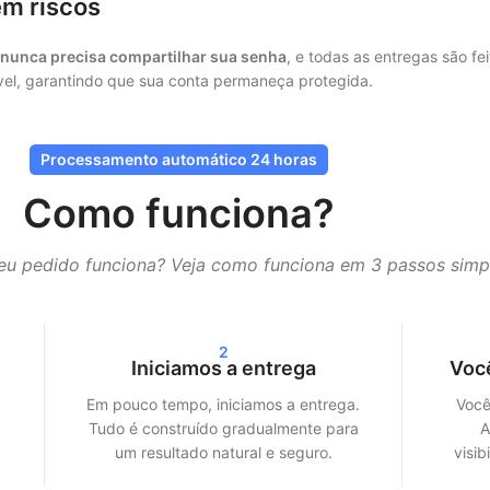
m riscos
nunca precisa compartilhar sua senha
, e todas as entregas são f
ível, garantindo que sua conta permaneça protegida.
seus seguidores, curtidas ou visualizações não chegam de uma vez, 
Processamento automático 24 horas
Como funciona?
ras. Dependendo do pacote escolhido, você verá resultados claros 
u pedido funciona? Veja como funciona em 3 passos simp
treams no Spotify — garantimos uma entrega rápida e eficiente.
e prometemos:
crescimento real, serviço transparente e qualidade 
2
Iniciamos a entrega
Voc
ociais
Em pouco tempo, iniciamos a entrega.
Você
o seu perfil, mas também aumentam o alcance. As plataformas de mí
Tudo é construído gradualmente para
A
.
um resultado natural e seguro.
visib