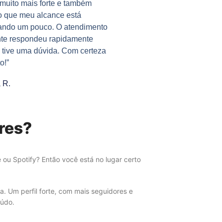
muito mais forte e também
o que meu alcance está
ando um pouco. O atendimento
nte respondeu rapidamente
tive uma dúvida. Com certeza
o!”
 R.
ores?
ou Spotify? Então você está no lugar certo
a. Um perfil forte, com mais seguidores e
eúdo.