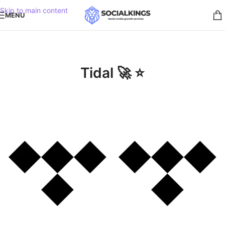
Skip to main content
MENU
Tidal 🚀 ⭐️