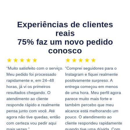
Experiências de clientes
reais
75% faz um novo pedido
conosco
★
★
★
★
★
★
★
★
★
★
“Muito satisfeito com o serviço.
“Comprei seguidores para o
Meu pedido foi processado
Instagram e fiquei realmente
rapidamente e, em 24–48
positivamente surpreso. A
horas, já vi os primeiros
entrega começou em menos
resultados chegando. O
de uma hora. Meu perfil agora
atendimento ao cliente
parece muito mais forte e
responde rápido e realmente
também percebo que meu
pensa junto com você. Até
alcance está melhorando um
agora não tive quedas, então
pouco. O atendimento ao
com certeza vou pedir aqui
cliente respondeu rapidamente
mais vezes.”
quando tive uma dúvida. Com