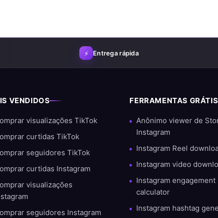
⚡
Entrega rápida
IS VENDIDOS
FERRAMENTAS GRÁTI
ngs
omprar visualizações TikTok
Anônimo viewer de Sto
idade e satisfação do cliente. Com milhares de pedidos bem-sucedi
Instagram
omprar curtidas TikTok
Instagram Reel downlo
omprar seguidores TikTok
Instagram video downl
omprar curtidas Instagram
Instagram engagement 
omprar visualizações
calculator
nstagram
Instagram hashtag gene
omprar seguidores Instagram