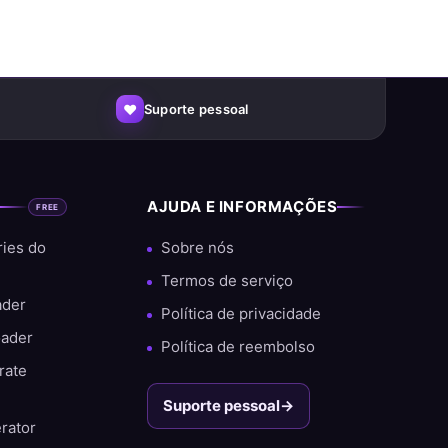
♥
Suporte pessoal
S
AJUDA E INFORMAÇÕES
FREE
ries do
Sobre nós
dos e uma grande porcentagem de clientes
Termos de serviço
ader
Política de privacidade
oader
Política de reembolso
rate
Suporte pessoal
→
rator