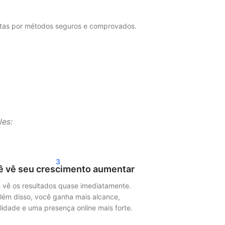
eitas por métodos seguros e comprovados.
mas são distribuídos ao longo do tempo. Isso
nas suas estatísticas em 24–72 horas. Seja
les:
consistente
.
3
ê vê seu crescimento aumentar
 vê os resultados quase imediatamente.
dia social exibem o conteúdo mais
lém disso, você ganha mais alcance,
ilidade e uma presença online mais forte.