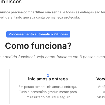
m riscos
nunca precisa compartilhar sua senha
, e todas as entregas são f
ível, garantindo que sua conta permaneça protegida.
seus seguidores, curtidas ou visualizações não chegam de uma vez, 
Processamento automático 24 horas
Como funciona?
ras. Dependendo do pacote escolhido, você verá resultados claros 
u pedido funciona? Veja como funciona em 3 passos simp
treams no Spotify — garantimos uma entrega rápida e eficiente.
e prometemos:
crescimento real, serviço transparente e qualidade 
2
Iniciamos a entrega
Voc
ociais
Em pouco tempo, iniciamos a entrega.
Você
o seu perfil, mas também aumentam o alcance. As plataformas de mí
Tudo é construído gradualmente para
A
.
um resultado natural e seguro.
visib