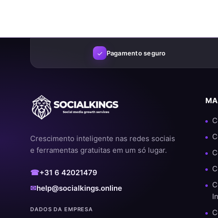
Ao usar nossos serviços de forma inteligente, você pode:
Aumentar sua visibilidade
Construir mais confiança
✓
Pagamento seguro
Crescer mais rápido nas redes sociais
Aumentar suas chances de conteúdo viral
MA
Por que os clientes escolhem o SocialKi
C
Nos destacamos de outros fornecedores pelo nosso foco em qual
C
Crescimento inteligente nas redes sociais
recorrentes, sabemos exatamente o que funciona.
e ferramentas gratuitas em um só lugar.
C
✔️ Processamento rápido e automático
C
☎
+31 6 42021479
✔️ Não é necessário senha
C
✉
help@socialkings.online
I
✔️ Entrega segura e estável
DADOS DA EMPRESA
C