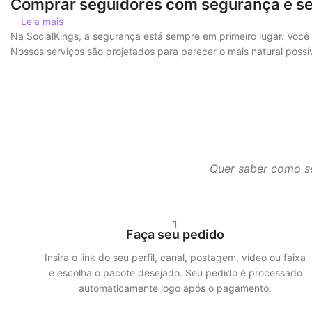
Comprar seguidores com segurança e se
Leia mais
Na SocialKings, a segurança está sempre em primeiro lugar. Você
Nossos serviços são projetados para parecer o mais natural poss
Além disso, trabalhamos com entrega gradual. Isso significa que 
garante um crescimento mais realista e minimiza os riscos.
Entrega rápida e resultados reais
Após o seu pedido, geralmente começamos a entrega em até 24 ho
Quer saber como se
comprando seguidores no Instagram, visualizações no TikTok ou s
Nossos clientes escolhem o SocialKings porque cumprimos o qu
1
Faça seu pedido
Mais alcance e credibilidade nas redes s
Insira o link do seu perfil, canal, postagem, vídeo ou faixa
Mais seguidores e interações não apenas melhoram a aparência d
e escolha o pacote desejado. Seu pedido é processado
rapidamente para um público maior quando já existe engajamento
automaticamente logo após o pagamento.