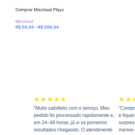
Comprar Mixcloud Plays
Mixcloud
R$
59,94
–
R$
599,94
★
★
★
★
★
★
★
“Muito satisfeito com o serviço. Meu
“Compre
pedido foi processado rapidamente e,
e fique
em 24–48 horas, já vi os primeiros
surpre
resultados chegando. O atendimento
menos d