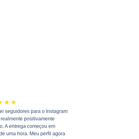
★
★
★
i seguidores para o Instagram
i realmente positivamente
so. A entrega começou em
e uma hora. Meu perfil agora