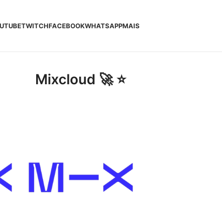
UTUBE
TWITCH
FACEBOOK
WHATSAPP
MAIS
Mixcloud 🚀 ⭐️