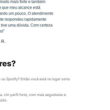
muito mais forte e também
o que meu alcance está
ando um pouco. O atendimento
nte respondeu rapidamente
tive uma dúvida. Com certeza
o!”
 R.
ores?
ou Spotify? Então você está no lugar certo
a. Um perfil forte, com mais seguidores e
eúdo.