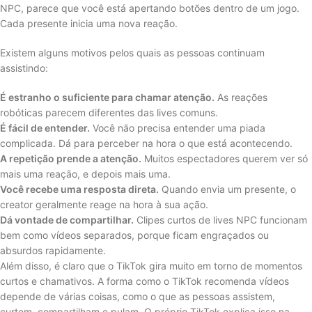
NPC, parece que você está apertando botões dentro de um jogo.
Cada presente inicia uma nova reação.
Existem alguns motivos pelos quais as pessoas continuam
assistindo:
É estranho o suficiente para chamar atenção.
As reações
robóticas parecem diferentes das lives comuns.
É fácil de entender.
Você não precisa entender uma piada
complicada. Dá para perceber na hora o que está acontecendo.
A repetição prende a atenção.
Muitos espectadores querem ver só
mais uma reação, e depois mais uma.
Você recebe uma resposta direta.
Quando envia um presente, o
creator geralmente reage na hora à sua ação.
Dá vontade de compartilhar.
Clipes curtos de lives NPC funcionam
bem como vídeos separados, porque ficam engraçados ou
absurdos rapidamente.
Além disso, é claro que o TikTok gira muito em torno de momentos
curtos e chamativos. A forma como o TikTok recomenda vídeos
depende de várias coisas, como o que as pessoas assistem,
curtem, compartilham e pulam. O próprio TikTok explica isso na