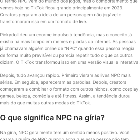
O termo NPC vem do mundo dos jogos, mas o comportamento que
vemos hoje no TikTok ficou grande principalmente em 2023.
Creators pegaram a ideia de um personagem não jogável e
transformaram isso em um formato de live.
Pinkydoll deu um enorme impulso à tendência, mas o conceito já
existia há mais tempo em memes e piadas da internet. As pessoas
já chamavam alguém online de “NPC” quando essa pessoa reagia
de forma muito previsível ou parecia repetir tudo o que os outros
diziam. O TikTok transformou isso em uma versão visual e interativa.
Depois, tudo avançou rápido. Primeiro vieram as lives NPC mais
sérias. Em seguida, apareceram as paródias. Depois, creators
começaram a combinar o formato com outros nichos, como cosplay,
games, beleza, comédia e até fitness. Assim, a tendência durou
mais do que muitas outras modas do TikTok.
O que significa NPC na gíria?
Na gíria, NPC geralmente tem um sentido menos positivo. Você
chama alguém de NPC quando acha que essa pessoa não tem