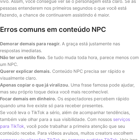
vivo. Assim, você consegue ver se o personagem está claro. Se as
pessoas entenderem nos primeiros segundos o que você está
fazendo, a chance de continuarem assistindo é maior.
Erros comuns em conteúdo NPC
Demorar demais para reagir.
A graça está justamente nas
respostas imediatas.
Não ter um estilo fixo.
Se tudo muda toda hora, parece menos com
um NPC.
Querer explicar demais.
Conteúdo NPC precisa ser rápido e
visualmente claro.
Apenas copiar o que já viralizou.
Uma frase famosa pode ajudar,
mas seu próprio toque deixa você mais reconhecível.
Focar demais em dinheiro.
Os espectadores percebem rápido
quando uma live existe só para receber presentes.
Se você leva o TikTok a sério, além de acompanhar tendências,
também vale olhar para a sua visibilidade. Com nossos
serviços
para TikTok
, você pode trabalhar a primeira atenção que seu
conteúdo recebe. Para vídeos avulsos, muitos creators escolhem
comprar visualizações TikTok
ou
comprar curtidas TikTok
. Veja isso