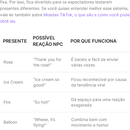
fixa. Por isso, fica divertido para os espectadores testarem
presentes diferentes. Se você quiser entender melhor esse sistema,
vale ler também sobre
Moedas TikTok, o que são e como você pode
obtê las
.
POSSÍVEL
PRESENTE
POR QUE FUNCIONA
REAÇÃO NPC
“Thank you for
É barato e fácil de enviar
Rose
the rose!”
várias vezes
“Ice cream so
Ficou reconhecível por causa
Ice Cream
good!”
da tendência viral
Dá espaço para uma reação
Fire
“So hot!”
exagerada
“Wheee, it’s
Combina bem com
Balloon
flying!”
movimento e humor