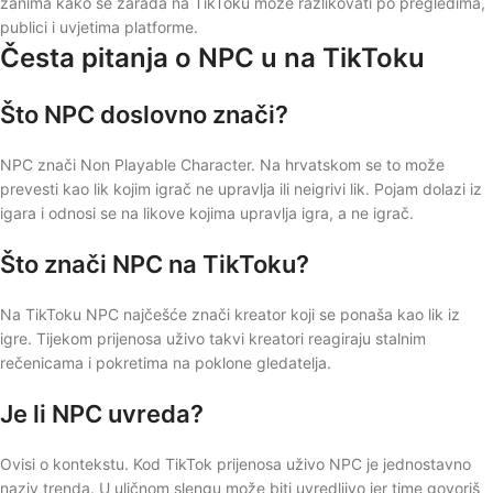
zanima kako se zarada na TikToku može razlikovati po pregledima,
publici i uvjetima platforme.
Česta pitanja o NPC u na TikToku
Što NPC doslovno znači?
NPC znači Non Playable Character. Na hrvatskom se to može
prevesti kao lik kojim igrač ne upravlja ili neigrivi lik. Pojam dolazi iz
igara i odnosi se na likove kojima upravlja igra, a ne igrač.
Što znači NPC na TikToku?
Na TikToku NPC najčešće znači kreator koji se ponaša kao lik iz
igre. Tijekom prijenosa uživo takvi kreatori reagiraju stalnim
rečenicama i pokretima na poklone gledatelja.
Je li NPC uvreda?
Ovisi o kontekstu. Kod TikTok prijenosa uživo NPC je jednostavno
naziv trenda. U uličnom slengu može biti uvredljivo jer time govoriš