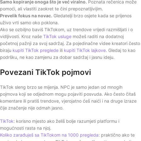
Samo kopiranje onoga što je već viralno.
Poznata rečenica može
pomoći, ali vlastiti zaokret te čini prepoznatljivijim.
Prevelik fokus na novac.
Gledatelji brzo osjete kada se prijenos
uživo vrti samo oko poklona.
Ako se ozbiljno baviš TikTokom, uz trendove vrijedi razmišljati i o
vidljivosti. Kroz naše
TikTok usluge
možeš raditi na dodatnoj
početnoj pažnji za svoj sadržaj. Za pojedinačne videe kreatori često
biraju
kupiti TikTok preglede
ili
kupiti TikTok lajkove
. Gledaj to kao
podršku, ne kao zamjenu za dobar sadržaj i jasnu ideju.
Povezani TikTok pojmovi
TikTok sleng brzo se mijenja. NPC je samo jedan od mnogih
pojmova koji se odjednom mogu pojaviti posvuda. Ako često čitaš
komentare ili pratiš trendove, vjerojatno ćeš naići i na druge izraze
čije značenje nije odmah jasno.
TikTok
: korisno mjesto ako želiš bolje razumjeti platformu i
mogućnosti rasta na njoj.
Koliko zarađuješ sa TikTokom na 1000 pregleda
: praktično ako te