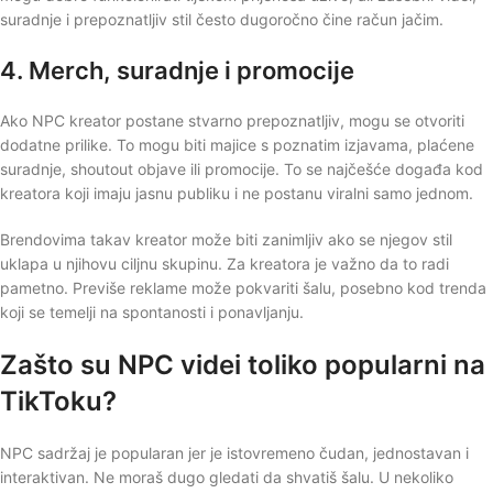
suradnje i prepoznatljiv stil često dugoročno čine račun jačim.
4. Merch, suradnje i promocije
Ako NPC kreator postane stvarno prepoznatljiv, mogu se otvoriti
dodatne prilike. To mogu biti majice s poznatim izjavama, plaćene
suradnje, shoutout objave ili promocije. To se najčešće događa kod
kreatora koji imaju jasnu publiku i ne postanu viralni samo jednom.
Brendovima takav kreator može biti zanimljiv ako se njegov stil
uklapa u njihovu ciljnu skupinu. Za kreatora je važno da to radi
pametno. Previše reklame može pokvariti šalu, posebno kod trenda
koji se temelji na spontanosti i ponavljanju.
Zašto su NPC videi toliko popularni na
TikToku?
NPC sadržaj je popularan jer je istovremeno čudan, jednostavan i
interaktivan. Ne moraš dugo gledati da shvatiš šalu. U nekoliko