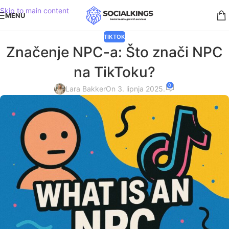
Skip to main content
MENU
TIKTOK
Značenje NPC-a: Što znači NPC
na TikToku?
0
Lara Bakker
On 3. lipnja 2025.