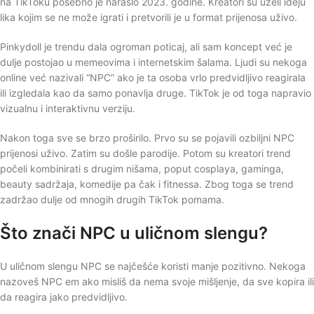
na TikToku posebno je naraslo 2023. godine. Kreatori su uzeli ideju
lika kojim se ne može igrati i pretvorili je u format prijenosa uživo.
Pinkydoll je trendu dala ogroman poticaj, ali sam koncept već je
dulje postojao u memeovima i internetskim šalama. Ljudi su nekoga
online već nazivali “NPC” ako je ta osoba vrlo predvidljivo reagirala
ili izgledala kao da samo ponavlja druge. TikTok je od toga napravio
vizualnu i interaktivnu verziju.
Nakon toga sve se brzo proširilo. Prvo su se pojavili ozbiljni NPC
prijenosi uživo. Zatim su došle parodije. Potom su kreatori trend
počeli kombinirati s drugim nišama, poput cosplaya, gaminga,
beauty sadržaja, komedije pa čak i fitnessa. Zbog toga se trend
zadržao dulje od mnogih drugih TikTok pomama.
Što znači NPC u uličnom slengu?
U uličnom slengu NPC se najčešće koristi manje pozitivno. Nekoga
nazoveš NPC em ako misliš da nema svoje mišljenje, da sve kopira ili
da reagira jako predvidljivo.