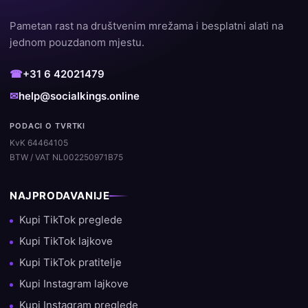
Pametan rast na društvenim mrežama i besplatni alati na
jednom pouzdanom mjestu.
☎
+31 6 42021479
✉
help@socialkings.online
PODACI O TVRTKI
KvK 64464105
BTW / VAT NL002250971B75
NAJPRODAVANIJE
Kupi TikTok preglede
Kupi TikTok lajkove
Kupi TikTok pratitelje
Kupi Instagram lajkove
Kupi Instagram preglede