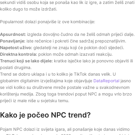
sekundi vidiš osobu koja se ponaša kao lik iz igre, a zatim želiš znati
koliko dugo to može izdržati.
Popularnost dolazi ponajviše iz ove kombinacije:
Apsurdnost:
izgleda dovoljno čudno da ne želiš odmah prijeći dalje.
Ponavljanje:
iste rečenice i pokreti čine sadržaj prepoznatljivim.
Napetost uživo:
gledatelji ne znaju koji će poklon doći sljedeći.
Direktna kontrola:
poklon može odmah izazvati reakciju.
Trenuci koji se lako dijele:
kratke isječke lako je ponovno objaviti ili
poslati drugima.
Trend se dobro uklapa i u to koliko je TikTok danas velik. U
globalnim digitalnim izvještajima koje objavljuje
DataReportal
jasno
se vidi koliko su društvene mreže postale važne u svakodnevnom
korištenju medija. Zbog toga trendovi poput NPC a mogu vrlo brzo
prijeći iz male niše u svjetsku temu.
Kako je počeo NPC trend?
Pojam NPC dolazi iz svijeta igara, ali ponašanje koje danas vidimo