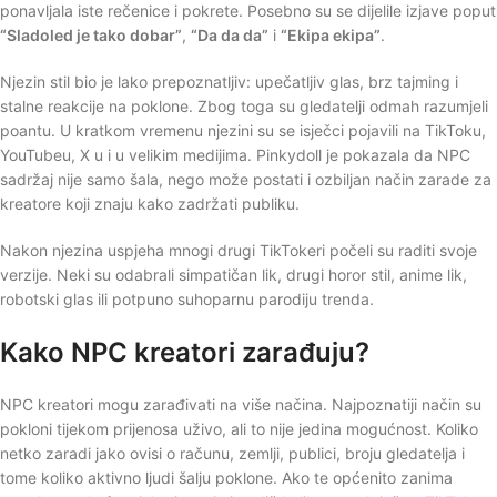
ponavljala iste rečenice i pokrete. Posebno su se dijelile izjave poput
“Sladoled je tako dobar”
,
“Da da da”
i
“Ekipa ekipa”
.
Njezin stil bio je lako prepoznatljiv: upečatljiv glas, brz tajming i
stalne reakcije na poklone. Zbog toga su gledatelji odmah razumjeli
poantu. U kratkom vremenu njezini su se isječci pojavili na TikToku,
YouTubeu, X u i u velikim medijima. Pinkydoll je pokazala da NPC
sadržaj nije samo šala, nego može postati i ozbiljan način zarade za
kreatore koji znaju kako zadržati publiku.
Nakon njezina uspjeha mnogi drugi TikTokeri počeli su raditi svoje
verzije. Neki su odabrali simpatičan lik, drugi horor stil, anime lik,
robotski glas ili potpuno suhoparnu parodiju trenda.
Kako NPC kreatori zarađuju?
NPC kreatori mogu zarađivati na više načina. Najpoznatiji način su
pokloni tijekom prijenosa uživo, ali to nije jedina mogućnost. Koliko
netko zaradi jako ovisi o računu, zemlji, publici, broju gledatelja i
tome koliko aktivno ljudi šalju poklone. Ako te općenito zanima