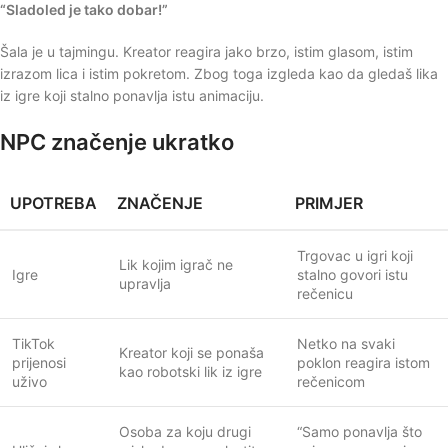
“Sladoled je tako dobar!”
Šala je u tajmingu. Kreator reagira jako brzo, istim glasom, istim
izrazom lica i istim pokretom. Zbog toga izgleda kao da gledaš lika
iz igre koji stalno ponavlja istu animaciju.
NPC značenje ukratko
UPOTREBA
ZNAČENJE
PRIMJER
Trgovac u igri koji
Lik kojim igrač ne
Igre
stalno govori istu
upravlja
rečenicu
TikTok
Netko na svaki
Kreator koji se ponaša
prijenosi
poklon reagira istom
kao robotski lik iz igre
uživo
rečenicom
Osoba za koju drugi
“Samo ponavlja što