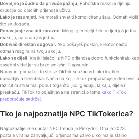
Dovoljno je čudno da privuče pažnju.
Robotske reakcije djeluju
drukčije od običnih prijenosa uživo.
Lako je razumjeti.
Ne moraš shvatiti kompliciranu šalu. Odmah vidiš
što se događa.
Ponavljanje zna biti zarazno.
Mnogi gledatelji žele vidjeti još jednu
reakciju, pa onda još jednu.
Dobivaš direktan odgovor.
Ako pošalješ poklon, kreator često
odmah reagira na tvoju akciju.
Lako se dijeli.
Kratki isječci iz NPC prijenosa dobro funkcioniraju kao
zasebni videi jer su brzo smiješni ili apsurdni.
Naravno, pomaže i to što se TikTok snažno vrti oko kratkih i
upečatljivih trenutaka. Način na koji TikTok preporučuje videe ovisi o
različitim stvarima, poput toga što ljudi gledaju, lajkaju, dijele i
preskaču. TikTok to objašnjava na stranici o tome
kako TikTok
preporučuje sadržaj
.
Tko je najpoznatija NPC TikTokerica?
Najpoznatije ime unutar NPC trenda je Pinkydoll. Ona je 2023.
postala viralna zahvaljujući prijenosima uživo u kojima je stalno