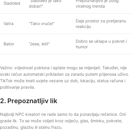
“Sladoled je tako
Prepoznatljivo je zbog
Sladoled
dobar!”
viralnog trenda
Daje prostor za pretjeranu
Vatra
“Tako vruće!”
reakciju
Dobro se uklapa u pokret i
Balon
“Jeee, leti!”
humor
Važno: vrijednost poklona i isplate mogu se mijenjati. Također, nije
svaki račun automatski prikladan za zaradu putem prijenosa uživo.
TikTok može imati uvjete vezane uz dob, lokaciju, status računa i
poštivanje pravila.
2. Prepoznatljiv lik
Najbolji NPC kreatori ne rade samo to da ponavljaju rečenice. Oni
grade lik. To se može vidjeti kroz odjeću, glas, šminku, pokrete,
pozadinu, glazbu ili stalnu frazu.