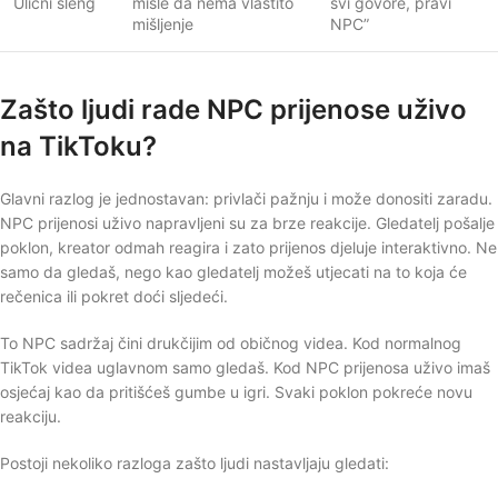
Ulični sleng
misle da nema vlastito
svi govore, pravi
mišljenje
NPC”
Zašto ljudi rade NPC prijenose uživo
na TikToku?
Glavni razlog je jednostavan: privlači pažnju i može donositi zaradu.
NPC prijenosi uživo napravljeni su za brze reakcije. Gledatelj pošalje
poklon, kreator odmah reagira i zato prijenos djeluje interaktivno. Ne
samo da gledaš, nego kao gledatelj možeš utjecati na to koja će
rečenica ili pokret doći sljedeći.
To NPC sadržaj čini drukčijim od običnog videa. Kod normalnog
TikTok videa uglavnom samo gledaš. Kod NPC prijenosa uživo imaš
osjećaj kao da pritišćeš gumbe u igri. Svaki poklon pokreće novu
reakciju.
Postoji nekoliko razloga zašto ljudi nastavljaju gledati: