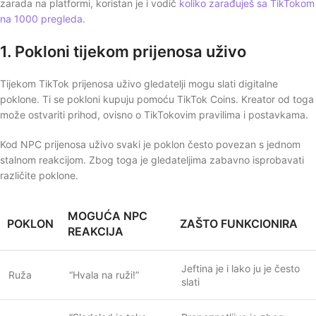
zarada na platformi, koristan je i vodič
koliko zarađuješ sa TikTokom
na 1000 pregleda
.
1. Pokloni tijekom prijenosa uživo
Tijekom TikTok prijenosa uživo gledatelji mogu slati digitalne
poklone. Ti se pokloni kupuju pomoću TikTok Coins. Kreator od toga
može ostvariti prihod, ovisno o TikTokovim pravilima i postavkama.
Kod NPC prijenosa uživo svaki je poklon često povezan s jednom
stalnom reakcijom. Zbog toga je gledateljima zabavno isprobavati
različite poklone.
MOGUĆA NPC
POKLON
ZAŠTO FUNKCIONIRA
REAKCIJA
Jeftina je i lako ju je često
Ruža
“Hvala na ruži!”
slati