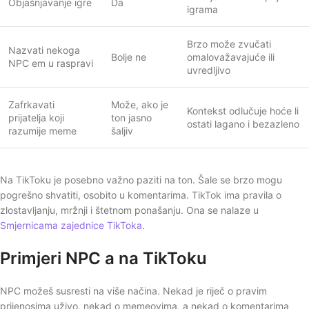
Objašnjavanje igre
Da
igrama
Brzo može zvučati
Nazvati nekoga
Bolje ne
omalovažavajuće ili
NPC em u raspravi
uvredljivo
Zafrkavati
Može, ako je
Kontekst odlučuje hoće li
prijatelja koji
ton jasno
ostati lagano i bezazleno
razumije meme
šaljiv
Na TikToku je posebno važno paziti na ton. Šale se brzo mogu
pogrešno shvatiti, osobito u komentarima. TikTok ima pravila o
zlostavljanju, mržnji i štetnom ponašanju. Ona se nalaze u
Smjernicama zajednice TikToka
.
Primjeri NPC a na TikToku
NPC možeš susresti na više načina. Nekad je riječ o pravim
prijenosima uživo, nekad o memeovima, a nekad o komentarima