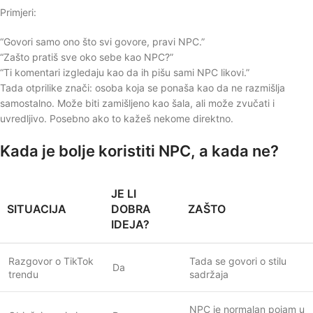
Primjeri:
“Govori samo ono što svi govore, pravi NPC.”
“Zašto pratiš sve oko sebe kao NPC?”
“Ti komentari izgledaju kao da ih pišu sami NPC likovi.”
Tada otprilike znači: osoba koja se ponaša kao da ne razmišlja
samostalno. Može biti zamišljeno kao šala, ali može zvučati i
uvredljivo. Posebno ako to kažeš nekome direktno.
Kada je bolje koristiti NPC, a kada ne?
JE LI
SITUACIJA
DOBRA
ZAŠTO
IDEJA?
Razgovor o TikTok
Tada se govori o stilu
Da
trendu
sadržaja
NPC je normalan pojam u