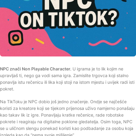
NPC znači Non Playable Character.
U igrama je to lik kojim ne
upravljaš ti, nego ga vodi sama igra. Zamislite trgovca koji stalno
ponavlja istu rečenicu ili lika koji stoji na istom mjestu i uvijek radi isti
pokret.
Na TikToku je NPC dobio još jedno značenje. Ondje se najčešće
koristi za kreatore koji se tijekom prijenosa uživo namjerno ponašaju
kao takav lik iz igre. Ponavljaju kratke rečenice, rade robotske
pokrete i reagiraju na digitalne poklone gledatelja. Osim toga, NPC
se u uličnom slengu ponekad koristi kao podbadanje za osobu koja
izgleda kao da “nema svoje mišljenje”.