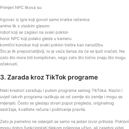
Primjeri NPC likova su:
trgovac iz igre koji govori samo kratke rečenice
anime lik s visokim glasom
robot koji se zaglavi na svaki poklon
horor NPC koji polako gleda u kameru
komični konobar koji svaki poklon tretira kao narudžbu
Što je lik prepoznatljiviji, to je veća šansa da će se ljudi vraćati. Ne
zato što mora biti kompliciran, nego zato što točno znaju što mogu
očekivati.
3. Zarada kroz TikTok programe
Neki kreatori zarađuju i putem programa samog TikToka. Nazivi i
uvjeti takvih programa razlikuju se od zemlje do zemlje i mogu se
mijenjati. Često se gledaju stvari poput pregleda, originalnog
sadržaja, kvalitete računa i poštivanja pravila.
Zato je pametno ne oslanjati se samo na jedan izvor prihoda. Pokloni
mogu dobro funkcionirati tijekom prijenosa uživo, ali zasebni videi,