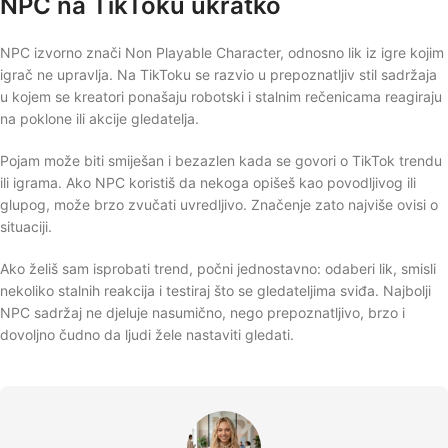
NPC na TikToku ukratko
NPC izvorno znači Non Playable Character, odnosno lik iz igre kojim
igrač ne upravlja. Na TikToku se razvio u prepoznatljiv stil sadržaja
u kojem se kreatori ponašaju robotski i stalnim rečenicama reagiraju
na poklone ili akcije gledatelja.
Pojam može biti smiješan i bezazlen kada se govori o TikTok trendu
ili igrama. Ako NPC koristiš da nekoga opišeš kao povodljivog ili
glupog, može brzo zvučati uvredljivo. Značenje zato najviše ovisi o
situaciji.
Ako želiš sam isprobati trend, počni jednostavno: odaberi lik, smisli
nekoliko stalnih reakcija i testiraj što se gledateljima sviđa. Najbolji
NPC sadržaj ne djeluje nasumično, nego prepoznatljivo, brzo i
dovoljno čudno da ljudi žele nastaviti gledati.