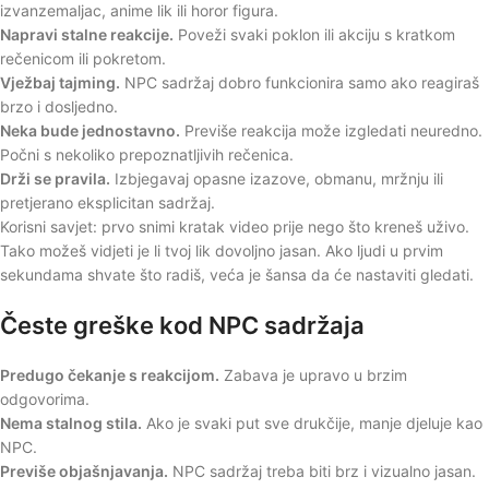
izvanzemaljac, anime lik ili horor figura.
Napravi stalne reakcije.
Poveži svaki poklon ili akciju s kratkom
rečenicom ili pokretom.
Vježbaj tajming.
NPC sadržaj dobro funkcionira samo ako reagiraš
brzo i dosljedno.
Neka bude jednostavno.
Previše reakcija može izgledati neuredno.
Počni s nekoliko prepoznatljivih rečenica.
Drži se pravila.
Izbjegavaj opasne izazove, obmanu, mržnju ili
pretjerano eksplicitan sadržaj.
Korisni savjet: prvo snimi kratak video prije nego što kreneš uživo.
Tako možeš vidjeti je li tvoj lik dovoljno jasan. Ako ljudi u prvim
sekundama shvate što radiš, veća je šansa da će nastaviti gledati.
Česte greške kod NPC sadržaja
Predugo čekanje s reakcijom.
Zabava je upravo u brzim
odgovorima.
Nema stalnog stila.
Ako je svaki put sve drukčije, manje djeluje kao
NPC.
Previše objašnjavanja.
NPC sadržaj treba biti brz i vizualno jasan.