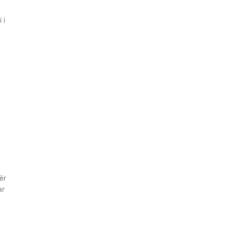
 i
ër
ar