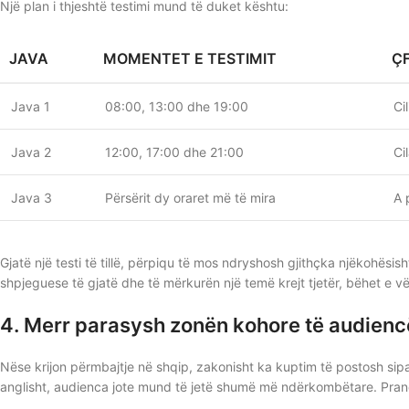
Një plan i thjeshtë testimi mund të duket kështu:
JAVA
MOMENTET E TESTIMIT
Ç
Java 1
08:00, 13:00 dhe 19:00
Ci
Java 2
12:00, 17:00 dhe 21:00
Ci
Java 3
Përsërit dy oraret më të mira
A 
Gjatë një testi të tillë, përpiqu të mos ndryshosh gjithçka njëkohësis
shpjeguese të gjatë dhe të mërkurën një temë krejt tjetër, bëhet e v
4. Merr parasysh zonën kohore të audienc
Nëse krijon përmbajtje në shqip, zakonisht ka kuptim të postosh sipa
anglisht, audienca jote mund të jetë shumë më ndërkombëtare. Prandaj