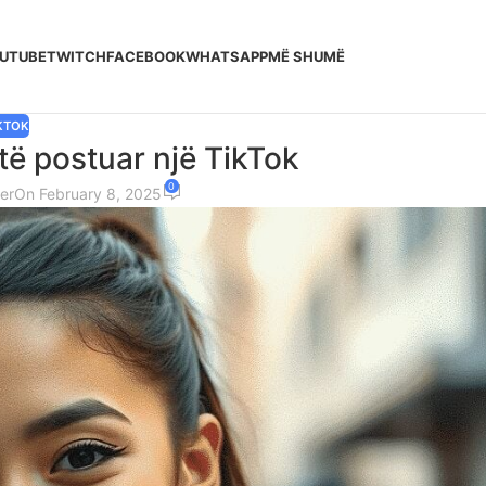
UTUBE
TWITCH
FACEBOOK
WHATSAPP
MË SHUMË
KTOK
të postuar një TikTok
0
er
On February 8, 2025