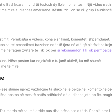
t e Bashkuara, mund të testosh dy lloje momentesh. Një video rreth
et më mirë audiencës amerikane. Kështu zbulon se cili grup i audiencë
timit. Përmbajtja e videos, koha e shikimit, komentet, shpërndarjet,
egon se rekomandimet bazohen ndër të tjera në atë që njerëzit shikojn
umë në faqen zyrtare të TikTok për
si rekomandon TikTok përmbajtje
line. Nëse poston kur ndjekësit e tu janë aktivë, ka më shumë
e më të mirë.
me
h. Nëse shumë njerëz vazhdojnë ta shikojnë, e pëlqejnë, komentojnë os
ëse poston në mes të natës ndërkohë që audienca jote po fle, reagi
Tok marrin më shumë arritje pas disa orësh ose ditësh. Por një orar i