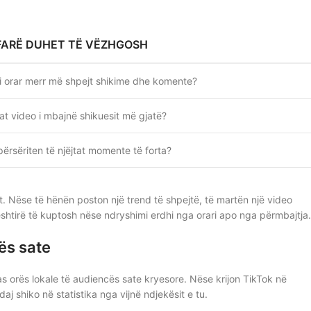
FARË DUHET TË VËZHGOSH
li orar merr më shpejt shikime dhe komente?
lat video i mbajnë shikuesit më gjatë?
përsëriten të njëjtat momente të forta?
ht. Nëse të hënën poston një trend të shpejtë, të martën një video
ështirë të kuptosh nëse ndryshimi erdhi nga orari apo nga përmbajtja.
ës sate
s orës lokale të audiencës sate kryesore. Nëse krijon TikTok në
 shiko në statistika nga vijnë ndjekësit e tu.