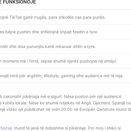
Ë FUNKSIONOJË
llojnë TikTok gjatë rrugës, para shkollës ose para punës.
 bëjnë pushim dhe shfletojnë shpejt feedin e tyre.
ntët dhe disa punonjës kanë mbaruar ditën e tyre.
 momenti më i fortë, sepse shumë njerëz pushojnë në shtëpi.
nojë mirë për argëtim, lifestyle, gaming dhe audienca më të reja.
zakonisht pikënisja më e sigurt. Nëse poston për një audiencë
as kohës lokale. Nëse ke shumë ndjekës në Angli, Gjermani, Spanjë o
 një video që publikohet në orën 20:00 në Evropën Qendrore mund t
Social
, mund të jenë të dobishme si pikënisje. Por mos i shiko si