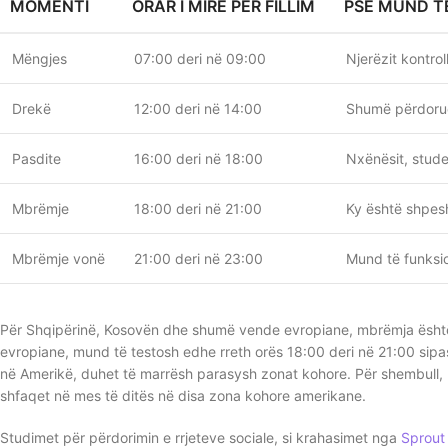
MOMENTI
ORAR I MIRË PËR FILLIM
PSE MUND T
Mëngjes
07:00 deri në 09:00
Njerëzit kontro
Drekë
12:00 deri në 14:00
Shumë përdorues
Pasdite
16:00 deri në 18:00
Nxënësit, stude
Mbrëmje
18:00 deri në 21:00
Ky është shpesh
Mbrëmje vonë
21:00 deri në 23:00
Mund të funksio
Për Shqipërinë, Kosovën dhe shumë vende evropiane, mbrëmja është 
evropiane, mund të testosh edhe rreth orës 18:00 deri në 21:00 sip
në Amerikë, duhet të marrësh parasysh zonat kohore. Për shembull,
shfaqet në mes të ditës në disa zona kohore amerikane.
Studimet për përdorimin e rrjeteve sociale, si krahasimet nga
Sprout 