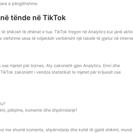
tare e përgjithshme.
rinë tënde në TikTok
 të shikosh të dhënat e tua. TikTok tregon në Analytics kur janë akti
 vlefshme sesa të ndjekësh verbërisht një tabelë të gjetur në interne
s ose mjetet për biznes. Aty zakonisht gjen Analytics. Emri dhe
Tok zakonisht i vendos statistikat te mjetet për krijuesit ose
tu?
kimi, pëlqime, komente dhe shpërndarje?
por me shumë komente, shpërndarje dhe kohë të gjatë shikimi, mund