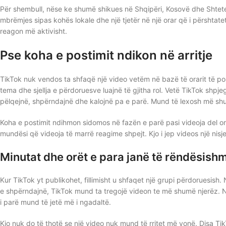
Për shembull, nëse ke shumë shikues në Shqipëri, Kosovë dhe Shtete
mbrëmjes sipas kohës lokale dhe një tjetër në një orar që i përshtat
reagon më aktivisht.
Pse koha e postimit ndikon në arritje
TikTok nuk vendos ta shfaqë një video vetëm në bazë të orarit të pos
tema dhe sjellja e përdoruesve luajnë të gjitha rol. Vetë TikTok shpj
pëlqejnë, shpërndajnë dhe kalojnë pa e parë. Mund të lexosh më sh
Koha e postimit ndihmon sidomos në fazën e parë pasi videoja del on
mundësi që videoja të marrë reagime shpejt. Kjo i jep videos një nisj
Minutat dhe orët e para janë të rëndësish
Kur TikTok yt publikohet, fillimisht u shfaqet një grupi përdoruesis
e shpërndajnë, TikTok mund ta tregojë videon te më shumë njerëz. N
i parë mund të jetë më i ngadaltë.
Kjo nuk do të thotë se një video nuk mund të rritet më vonë. Disa Tik