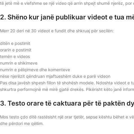
të jetë më e vlefshme se një video që arrin shpejt shumë njerëz, por
2. Shëno kur janë publikuar videot e tua m
Merr 20 deri në 30 videot e fundit dhe shkruaj për secilën:
ditën e postimit
orarin e postimit
temën e videos
numrin e shikimeve
numrin e pëlqimeve dhe komenteve
nëse njerëzit qëndruan mjaftueshëm duke e parë videon
Pas disa javësh shpesh fillon të shohësh modele. Ndoshta videot e t
shkurtra performojnë më mirë gjatë drekës. Pikërisht këto janë info
3. Testo orare të caktuara për të paktën dy
Mos testo çdo ditë rastësisht një orar tjetër, sepse kështu bëhet e v
dhe përdori me qëllim.