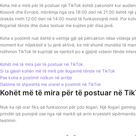
Koha më e mirë për të postuar një TikTok është zakonisht kur audienc
Kosovë dhe Evropë, mbrëmja nga ora 18:00 deri në 21:00 është një p
drekës rreth 12:00 deri në 14:00 mund të funksionojnë mirë. Por koh
llogarisë tënde dhe duke testuar me kujdes për disa javë.
Koha e postimit nuk është e vetmja gjë që përcakton nëse videoja jo
moment kur ndjekësit e tu janë aktivë, ke më shumë mundësi të marr
ndihmon TikTok të kuptojë se njerëzit po e gjejnë videon tënde inter
Kohët më të mira për të postuar në TikTok
Si ta gjesh kohën më të mirë për llogarinë tënde në TikTok
Pse koha e postimit ndikon në arritje
Gabime të shpeshta me oraret e postimit në TikTok
Kohët më të mira për të postuar në Ti
Nuk ka një orar fiks që funksionon për çdo llogari. Një llogari gaming 
prindër që punojnë ose nga një markë që arrin kryesisht sipërmarrës. 
testimin.