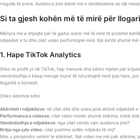
rregulla të prera. Audienca jote është më e rëndësishme se një mesa
Si ta gjesh kohën më të mirë për lloga
Mënyra më e shpejtë për të gjetur orarin më të mirë të postimit është
ndjekësit e tu dhe cilat video performojnë mirë. Kjo është shumë më e
1. Hape TikTok Analytics
Shko te profili yt në TikTok, hap menunë dhe kërko mjetet për krijue
vendndodhja e kësaj menuje mund të ndryshojnë herë pas here, por Tik
llogaritë e biznesit.
Shiko sidomos këto:
Aktiviteti i ndjekësve:
në cilat ditë dhe orare janë aktivë ndjekësit e 
Performanca e videove:
cilat video morën shumë shikime, kohë shi
Vendndodhja e ndjekësve:
nga cilat vende vjen audienca jote?
Rritja nga çdo video:
cilat postime sollën ndjekës të rinj?
Mos u përqendro vetëm te shikimet. Një video me më pak shikime, 