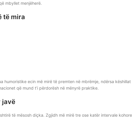
 që mbyllet menjëherë.
ë të mira
ua humoristike ecin më mirë të premten në mbrëmje, ndërsa këshillat
rmacionet që mund t’i përdorësh në mënyrë praktike.
 javë
ështirë të mësosh diçka. Zgjidh më mirë tre ose katër intervale kohore