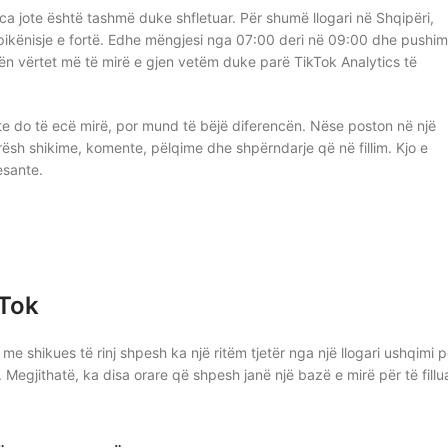
a jote është tashmë duke shfletuar. Për shumë llogari në Shqipëri,
ikënisje e fortë. Edhe mëngjesi nga 07:00 deri në 09:00 dhe pushimi
ën vërtet më të mirë e gjen vetëm duke parë TikTok Analytics të
te do të ecë mirë, por mund të bëjë diferencën. Nëse poston në një
ësh shikime, komente, pëlqime dhe shpërndarje që në fillim. Kjo e
esante.
kTok
me shikues të rinj shpesh ka një ritëm tjetër nga një llogari ushqimi p
Megjithatë, ka disa orare që shpesh janë një bazë e mirë për të fillu