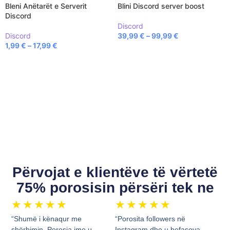
Bleni Anëtarët e Serverit
Blini Discord server boost
Discord
Discord
Discord
39,99
€
–
99,99
€
1,99
€
–
17,99
€
SELECT OPTIONS
SELECT OPTIONS
Përvojat e klientëve të vërtetë
75% porosisin përsëri tek ne
★
★
★
★
★
★
★
★
★
★
“Shumë i kënaqur me
“Porosita followers në
shërbimin. Porosia ime u
Instagram dhe u befasova