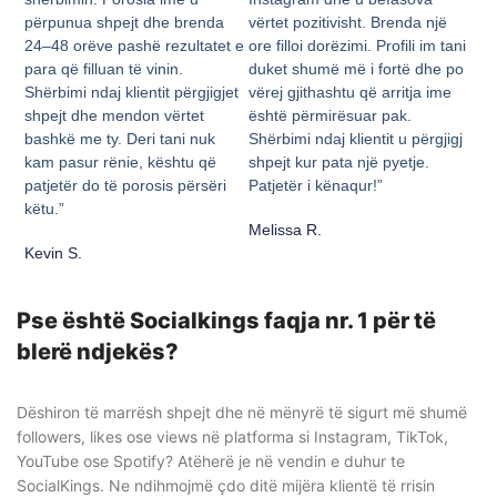
përpunua shpejt dhe brenda
vërtet pozitivisht. Brenda një
24–48 orëve pashë rezultatet e
ore filloi dorëzimi. Profili im tani
para që filluan të vinin.
duket shumë më i fortë dhe po
Shërbimi ndaj klientit përgjigjet
vërej gjithashtu që arritja ime
shpejt dhe mendon vërtet
është përmirësuar pak.
bashkë me ty. Deri tani nuk
Shërbimi ndaj klientit u përgjigj
kam pasur rënie, kështu që
shpejt kur pata një pyetje.
patjetër do të porosis përsëri
Patjetër i kënaqur!”
këtu.”
Melissa R.
Kevin S.
Pse është Socialkings faqja nr. 1 për të
blerë ndjekës?
Dëshiron të marrësh shpejt dhe në mënyrë të sigurt më shumë
followers, likes ose views në platforma si Instagram, TikTok,
YouTube ose Spotify? Atëherë je në vendin e duhur te
SocialKings. Ne ndihmojmë çdo ditë mijëra klientë të rrisin