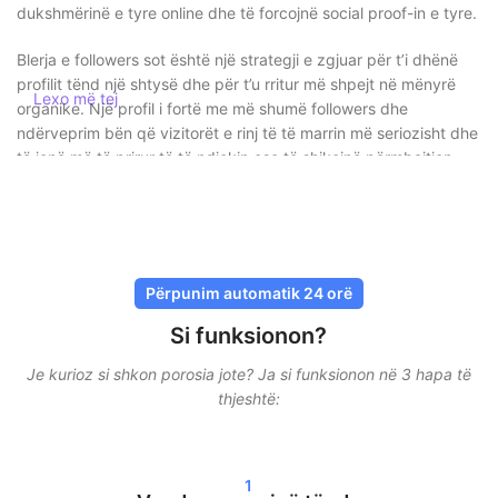
dukshmërinë e tyre online dhe të forcojnë social proof-in e tyre.
Blerja e followers sot është një strategji e zgjuar për t’i dhënë
profilit tënd një shtysë dhe për t’u rritur më shpejt në mënyrë
Lexo më tej
organike. Një profil i fortë me më shumë followers dhe
ndërveprim bën që vizitorët e rinj të të marrin më seriozisht dhe
të jenë më të prirur të të ndjekin ose të shikojnë përmbajtjen
tënde.
Bli followers në mënyrë të sigurt pa
rrezik
Përpunim automatik 24 orë
Te SocialKings, siguria është gjithmonë në plan të parë. Nuk ke
Si funksionon?
nevojë të ndash kurrë fjalëkalimin tënd
, dhe të gjitha dërgesat
kryhen përmes metodave të sigurta dhe të provuara. Shërbimet
Je kurioz si shkon porosia jote? Ja si funksionon në 3 hapa të
tona janë të dizajnuara që të duken sa më natyrale, në mënyrë
thjeshtë:
që llogaria jote të mbetet e mbrojtur.
Përveç kësaj, ne punojmë me dorëzim gradual. Kjo do të thotë
1
që followers, likes ose views nuk vijnë të gjitha menjëherë, por