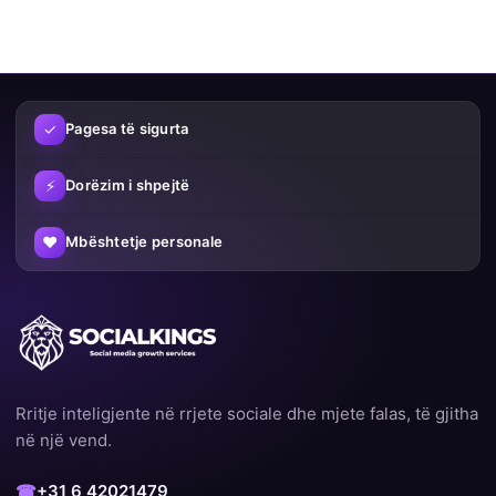
më të mirë të profilit tënd, por edhe më shumë reach.
Platformat e rrjeteve sociale e shfaqin më shpejt përmbajtjen te
një audiencë më e gjerë kur tashmë ekziston engagement.
Duke përdorur në mënyrë të zgjuar shërbimet tona, mund të:
✓
Pagesa të sigurta
Ta rrisësh dukshmërinë tënde
⚡
Dorëzim i shpejtë
Të ndërtosh më shumë besim
♥
Mbështetje personale
Të rritesh më shpejt në rrjetet sociale
Të rrisësh shanset e tua për përmbajtje virale
Pse klientët zgjedhin SocialKings
Ne dallojmë nga ofruesit e tjerë përmes fokusit tonë në cilësi
Rritje inteligjente në rrjete sociale dhe mjete falas, të gjitha
dhe kënaqësinë e klientit. Me mijëra porosi të suksesshme dhe
në një vend.
një përqindje të madhe klientësh që kthehen përsëri, ne e dimë
saktësisht çfarë funksionon.
☎
+31 6 42021479