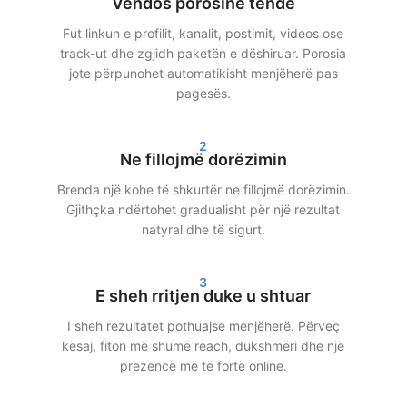
Vendos porosinë tënde
shpërndahen gjatë kohës. Kjo siguron një rritje më realiste dhe
minimizon rreziqet.
Fut linkun e profilit, kanalit, postimit, videos ose
track-ut dhe zgjidh paketën e dëshiruar. Porosia
Dorëzim i shpejtë dhe rezultate reale
jote përpunohet automatikisht menjëherë pas
pagesës.
Pas porosisë tënde, ne shpesh fillojmë dorëzimin brenda 24
orëve. Në varësi të paketës së zgjedhur, do të shohësh brenda
2
24–72 orëve rezultate të qarta në statistikat e tua. Qoftë që
Ne fillojmë dorëzimin
zgjedh të blesh followers në Instagram, views në TikTok apo
Brenda një kohe të shkurtër ne fillojmë dorëzimin.
streams në Spotify — ne sigurojmë një dorëzim të shpejtë dhe
Gjithçka ndërtohet gradualisht për një rezultat
efikas.
natyral dhe të sigurt.
Klientët tanë zgjedhin SocialKings sepse ne bëjmë atë që
premtojmë:
rritje reale, shërbim transparent dhe cilësi të
3
qëndrueshme
.
E sheh rritjen duke u shtuar
I sheh rezultatet pothuajse menjëherë. Përveç
Më shumë reach dhe besueshmëri në
kësaj, fiton më shumë reach, dukshmëri dhe një
rrjetet sociale
prezencë më të fortë online.
Më shumë followers dhe ndërveprim nuk sjellin vetëm një pamje