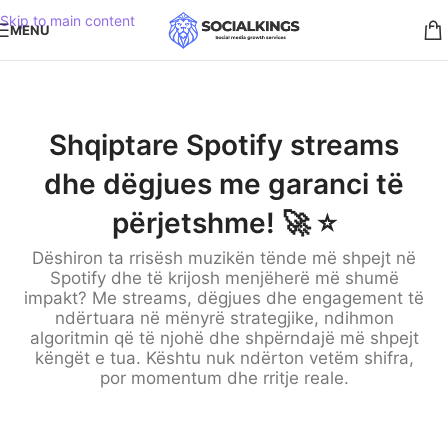
Skip to main content
MENU
Shqiptare Spotify streams
dhe dëgjues me garanci të
përjetshme! 🚀 ⭐️
Dëshiron ta rrisësh muzikën tënde më shpejt në
Spotify dhe të krijosh menjëherë më shumë
impakt? Me streams, dëgjues dhe engagement të
ndërtuara në mënyrë strategjike, ndihmon
algoritmin që të njohë dhe shpërndajë më shpejt
këngët e tua. Kështu nuk ndërton vetëm shifra,
por momentum dhe rritje reale.