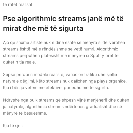
të rritet realisht.
Pse algorithmic streams janë më të
mirat dhe më të sigurta
Ajo që shumë artistë nuk e dinë është se mënyra si deliverohen
streams është më e rëndësishme se vetë numri. Algorithmic
streams përputhen plotësisht me mënyrën si Spotify pret të
duket rritja reale.
Sepse përdorin modele realiste, variacion trafiku dhe sjellje
natyrale dëgjimi, këto streams nuk dallohen nga plays organike.
Kjo i bën jo vetëm më efektive, por edhe më të sigurta.
Ndryshe nga bulk streams që shpesh vijnë menjëherë dhe duken
jo natyrale, algorithmic streams ndërtohen gradualisht dhe në
mënyrë të besueshme.
Kjo të sjell: