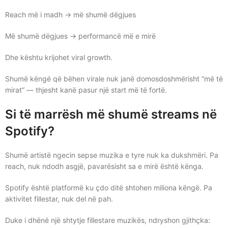
Reach më i madh → më shumë dëgjues
Më shumë dëgjues → performancë më e mirë
Dhe kështu krijohet viral growth.
Shumë këngë që bëhen virale nuk janë domosdoshmërisht “më të
mirat” — thjesht kanë pasur një start më të fortë.
Si të marrësh më shumë streams në
Spotify?
Shumë artistë ngecin sepse muzika e tyre nuk ka dukshmëri. Pa
reach, nuk ndodh asgjë, pavarësisht sa e mirë është kënga.
Spotify është platformë ku çdo ditë shtohen miliona këngë. Pa
aktivitet fillestar, nuk del në pah.
Duke i dhënë një shtytje fillestare muzikës, ndryshon gjithçka: