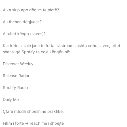
A ka skip apo dëgjim të plotë?
A kthehen dëgjuesit?
A ruhet kënga (saves)?
Kur këto sinjale janë të forta, si streams ashtu edhe saves, rritet
shansi që Spotify ta çojë këngën në:
Discover Weekly
Release Radar
Spotify Radio
Daily Mix
Çfarë ndodh shpesh në praktikë:
Fillim i fortë → reach më i shpejtë