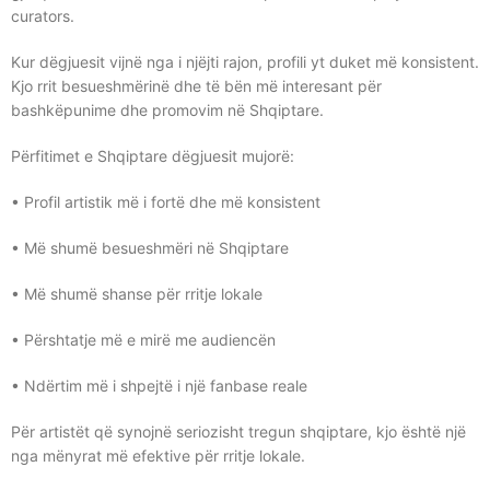
curators.
Kur dëgjuesit vijnë nga i njëjti rajon, profili yt duket më konsistent.
Kjo rrit besueshmërinë dhe të bën më interesant për
bashkëpunime dhe promovim në Shqiptare.
Përfitimet e Shqiptare dëgjuesit mujorë:
• Profil artistik më i fortë dhe më konsistent
• Më shumë besueshmëri në Shqiptare
• Më shumë shanse për rritje lokale
• Përshtatje më e mirë me audiencën
• Ndërtim më i shpejtë i një fanbase reale
Për artistët që synojnë seriozisht tregun shqiptare, kjo është një
nga mënyrat më efektive për rritje lokale.