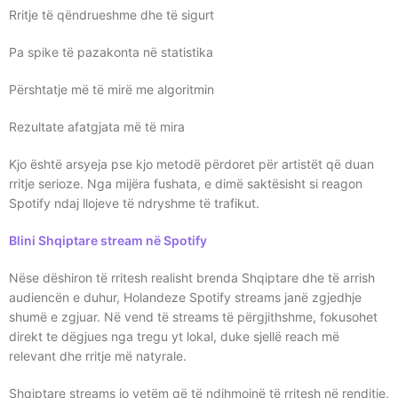
Rritje të qëndrueshme dhe të sigurt
Pa spike të pazakonta në statistika
Përshtatje më të mirë me algoritmin
Rezultate afatgjata më të mira
Kjo është arsyeja pse kjo metodë përdoret për artistët që duan
rritje serioze. Nga mijëra fushata, e dimë saktësisht si reagon
Spotify ndaj llojeve të ndryshme të trafikut.
Blini Shqiptare stream në Spotify
Nëse dëshiron të rritesh realisht brenda Shqiptare dhe të arrish
audiencën e duhur, Holandeze Spotify streams janë zgjedhje
shumë e zgjuar. Në vend të streams të përgjithshme, fokusohet
direkt te dëgjues nga tregu yt lokal, duke sjellë reach më
relevant dhe rritje më natyrale.
Shqiptare streams jo vetëm që të ndihmojnë të rritesh në renditje,