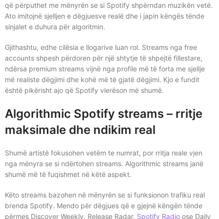
që përputhet me mënyrën se si Spotify shpërndan muzikën vetë.
Ato imitojnë sjelljen e dëgjuesve realë dhe i japin këngës tënde
sinjalet e duhura për algoritmin.
Gjithashtu, edhe cilësia e llogarive luan rol. Streams nga free
accounts shpesh përdoren për një shtytje të shpejtë fillestare,
ndërsa premium streams vijnë nga profile më të forta me sjellje
më realiste dëgjimi dhe kohë më të gjatë dëgjimi. Kjo e fundit
është pikërisht ajo që Spotify vlerëson më shumë.
Algorithmic Spotify streams – rritje
maksimale dhe ndikim real
Shumë artistë fokusohen vetëm te numrat, por rritja reale vjen
nga mënyra se si ndërtohen streams. Algorithmic streams janë
shumë më të fuqishmet në këtë aspekt.
Këto streams bazohen në mënyrën se si funksionon trafiku real
brenda Spotify. Mendo për dëgjues që e gjejnë këngën tënde
përmes Discover Weekly, Release Radar,
Spotify Radio
ose Daily