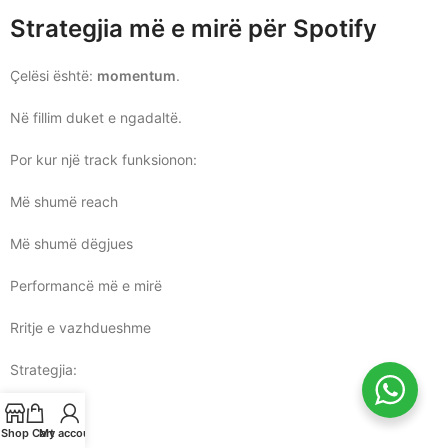
Strategjia më e mirë për Spotify
Çelësi është:
momentum
.
Në fillim duket e ngadaltë.
Por kur një track funksionon:
Më shumë reach
Më shumë dëgjues
Performancë më e mirë
Rritje e vazhdueshme
Strategjia:
Start i fortë
Shop
Cart
My account