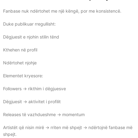
Fanbase nuk ndërtohet me një këngë, por me konsistencë.
Duke publikuar rregullisht:
Dëgjuesit e njohin stilin tënd
Kthehen në profil
Ndërtohet njohje
Elementet kryesore:
Followers → rikthim i dëgjuesve
Dëgjuesit → aktivitet i profilit
Releases të vazhdueshme → momentum
Artistët që nisin mirë → rriten më shpejt → ndërtojnë fanbase më
shpejt.