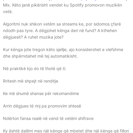
Mix. Këto janë pikërisht vendet ku Spotify promovon muzikën
vetë.
Algoritmi nuk shikon vetëm sa streams ke, por sidomos çfarë
ndodh pas tyre. A dëgjohet kënga deri në fund? A kthehen
dëgjuesit? A ruhet muzika jote?
Kur kënga jote tregon këto sjellje, ajo konsiderohet e vlefshme
dhe shpërndahet më tej automatikisht.
Në praktikë kjo do të thotë që ti:
Rritesh më shpejt në renditje
Ke më shumë shanse për rekomandime
Arrin dëgjues të rinj pa promovim shtesë
Ndërton fansa realë në vend të vetëm shifrave
Ky është dallimi mes një kënge që mbetet dhe një kënge që fillon