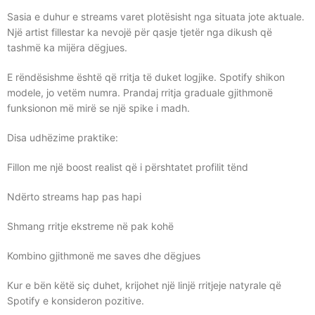
Sasia e duhur e streams varet plotësisht nga situata jote aktuale.
Një artist fillestar ka nevojë për qasje tjetër nga dikush që
tashmë ka mijëra dëgjues.
E rëndësishme është që rritja të duket logjike. Spotify shikon
modele, jo vetëm numra. Prandaj rritja graduale gjithmonë
funksionon më mirë se një spike i madh.
Disa udhëzime praktike:
Fillon me një boost realist që i përshtatet profilit tënd
Ndërto streams hap pas hapi
Shmang rritje ekstreme në pak kohë
Kombino gjithmonë me saves dhe dëgjues
Kur e bën këtë siç duhet, krijohet një linjë rritjeje natyrale që
Spotify e konsideron pozitive.