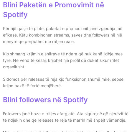
Blini Paketën e Promovimit në
Spotify
Për një qasje të plotë, paketat e promocionit janë zgjedhja më
efikase. Këtu kombinohen streams, saves dhe followers në një
mënyrë që përputhet me rritjen reale.
Kjo shmang krijimin e shifrave të ndara që nuk kanë lidhje mes
tyre. Në vend të kësaj, krijohet një profil që duket sikur rritet
organikisht.
Sidomos për releases të reja kjo funksionon shumë mirë, sepse
krijon bazë të fortë menjëherë.
Blini followers në Spotify
Followers janë baza e rritjes afatgjatë. Ata sigurojnë që njerëzit të
të ndjekin dhe që releases të reja të marrin më shpejt vëmendje.