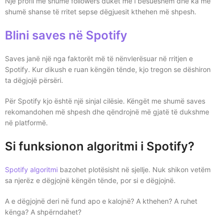
Një profil me shumë followers duket më i besueshëm dhe ka më
shumë shanse të rritet sepse dëgjuesit kthehen më shpesh.
Blini saves në Spotify
Saves janë një nga faktorët më të nënvlerësuar në rritjen e
Spotify. Kur dikush e ruan këngën tënde, kjo tregon se dëshiron
ta dëgjojë përsëri.
Për Spotify kjo është një sinjal cilësie. Këngët me shumë saves
rekomandohen më shpesh dhe qëndrojnë më gjatë të dukshme
në platformë.
Si funksionon algoritmi i Spotify?
Spotify algoritmi
bazohet plotësisht në sjellje. Nuk shikon vetëm
sa njerëz e dëgjojnë këngën tënde, por si e dëgjojnë.
A e dëgjojnë deri në fund apo e kalojnë? A kthehen? A ruhet
kënga? A shpërndahet?