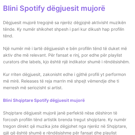
Blini Spotify dëgjuesit mujorë
Dëgjuesit mujorë tregojnë sa njerëz dëgjojnë aktivisht muzikën
tënde. Ky numër shikohet shpesh i pari kur dikush hap profilin
tënd.
Një numër më i lartë dëgjuesish e bën profilin tënd të duket më
aktiv dhe më relevant. Për fansat e rinj, por edhe për playlist
curators dhe labels, kjo është një indikator shumë i rëndësishëm.
Kur rriten dëgjuesit, zakonisht edhe i gjithë profili yt performon
më mirë. Releases të reja marrin më shpejt vëmendje dhe ti
merresh më seriozisht si artist.
Blini Shqiptare Spotify dëgjuesit mujorë
Shqiptare dëgjuesit mujorë janë perfektë nëse dëshiron të
forcosh profilin tënd artistik brenda tregut shqiptare. Ky numër
tregon direkt që muzika jote dëgjohet nga njerëz në Shqiptare,
gjë që është shumë e rëndësishme për fansat dhe playlist