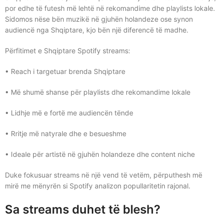
por edhe të futesh më lehtë në rekomandime dhe playlists lokale.
Sidomos nëse bën muzikë në gjuhën holandeze ose synon
audiencë nga Shqiptare, kjo bën një diferencë të madhe.
Përfitimet e Shqiptare Spotify streams:
• Reach i targetuar brenda Shqiptare
• Më shumë shanse për playlists dhe rekomandime lokale
• Lidhje më e fortë me audiencën tënde
• Rritje më natyrale dhe e besueshme
• Ideale për artistë në gjuhën holandeze dhe content niche
Duke fokusuar streams në një vend të vetëm, përputhesh më
mirë me mënyrën si Spotify analizon popullaritetin rajonal.
Sa streams duhet të blesh?