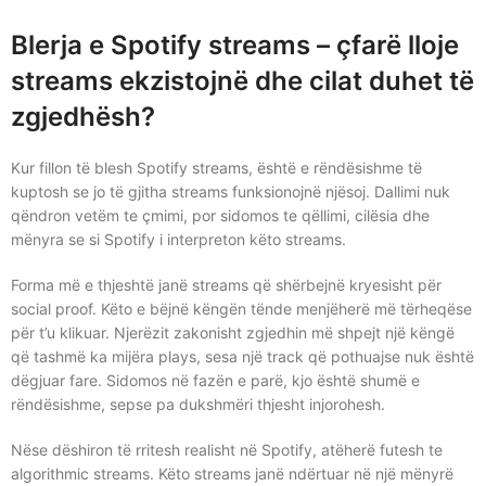
Blerja e Spotify streams – çfarë lloje
streams ekzistojnë dhe cilat duhet të
zgjedhësh?
Kur fillon të blesh Spotify streams, është e rëndësishme të
kuptosh se jo të gjitha streams funksionojnë njësoj. Dallimi nuk
qëndron vetëm te çmimi, por sidomos te qëllimi, cilësia dhe
mënyra se si Spotify i interpreton këto streams.
Forma më e thjeshtë janë streams që shërbejnë kryesisht për
social proof. Këto e bëjnë këngën tënde menjëherë më tërheqëse
për t’u klikuar. Njerëzit zakonisht zgjedhin më shpejt një këngë
që tashmë ka mijëra plays, sesa një track që pothuajse nuk është
dëgjuar fare. Sidomos në fazën e parë, kjo është shumë e
rëndësishme, sepse pa dukshmëri thjesht injorohesh.
Nëse dëshiron të rritesh realisht në Spotify, atëherë futesh te
algorithmic streams. Këto streams janë ndërtuar në një mënyrë