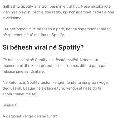
Gjithashtu Spotify analizon burimin e trafikut. Nëse muzika jote
vjen nga playlist, profile dhe radio, kjo konsiderohet natyrale dhe
e vlefshme.
Kur performon mirë në fazën e parë, kënga shpërndahet më tej
në sistemet më të mëdha të Spotify.
Si bëhesh viral në Spotify?
Të bëhesh viral në Spotify nuk është rastësi. Ndodh kur
momentumi dhe koha përputhen — sidomos ditët e para pas
release janë vendimtare.
Në këtë fazë, Spotify teston këngën tënde te një grup i vogël
dëgjuesish. Bazuar në sjelljen e tyre, vendoset nëse do të
shpërndahet më tej.
Sinjale si:
A dëgjohet kënga deri në fund?