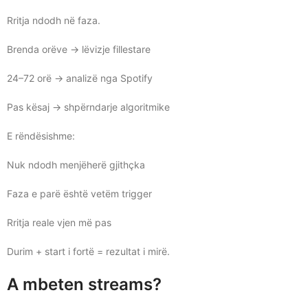
Rritja ndodh në faza.
Brenda orëve → lëvizje fillestare
24–72 orë → analizë nga Spotify
Pas kësaj → shpërndarje algoritmike
E rëndësishme:
Nuk ndodh menjëherë gjithçka
Faza e parë është vetëm trigger
Rritja reale vjen më pas
Durim + start i fortë = rezultat i mirë.
A mbeten streams?