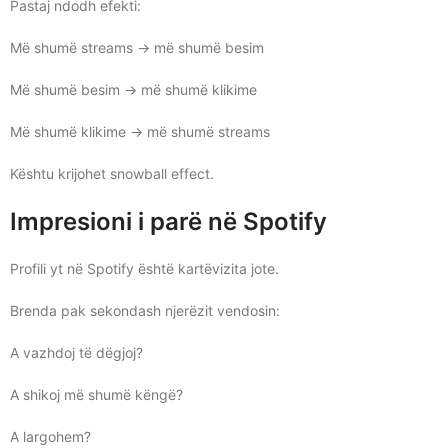
Pastaj ndodh efekti:
Më shumë streams → më shumë besim
Më shumë besim → më shumë klikime
Më shumë klikime → më shumë streams
Kështu krijohet snowball effect.
Impresioni i parë në Spotify
Profili yt në Spotify është kartëvizita jote.
Brenda pak sekondash njerëzit vendosin:
A vazhdoj të dëgjoj?
A shikoj më shumë këngë?
A largohem?