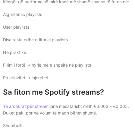
Këngët që performojnë mirë kanë më shumë shanse të futen në:
Algorithmic playlists
User playlists
Disa raste edhe editorial playlists
Në praktikë:
Fillim i fortë → hyrje më e shpejtë në playlists
Pa aktivitet → injorohet
Sa fiton me Spotify streams?
Të ardhurat për stream
janë mesatarisht rreth €0.003 – €0.005.
Duket pak, por në volum të madh bëhet shumë.
Shembull: