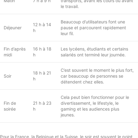
Matin
7 h à 9 h
transports, avant les cours ou avant
le travail.
Beaucoup d’utilisateurs font une
12 h à 14
Déjeuner
pause et parcourent rapidement
h
leur fil.
Fin d’après
16 h à 18
Les lycéens, étudiants et certains
midi
h
salariés ont terminé leur journée.
C’est souvent le moment le plus fort,
18 h à 21
Soir
car beaucoup de personnes se
h
détendent chez elles.
Cela peut bien fonctionner pour le
Fin de
21 h à 23
divertissement, le lifestyle, le
soirée
h
gaming et les audiences plus
jeunes.
Pour la France, la Belgique et la Suisse, le soir est souvent le point