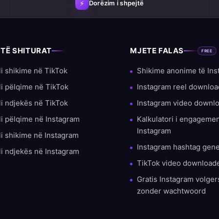
⚡
Dorëzim i shpejtë
 TË SHITURAT
MJETE FALAS
FREE
li shikime në TikTok
Shikime anonime të Ins
li pëlqime në TikTok
Instagram reel downloa
li ndjekës në TikTok
Instagram video downl
li pëlqime në Instagram
Kalkulatori i engagemen
Instagram
li shikime në Instagram
Instagram hashtag gene
li ndjekës në Instagram
TikTok video download
Gratis Instagram volge
zonder wachtwoord