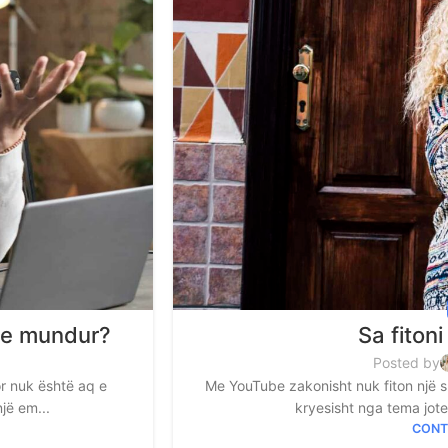
ë e mundur?
Sa fiton
Posted by
or nuk është aq e
Me YouTube zakonisht nuk fiton një s
jë em...
kryesisht nga tema jote,
CONT