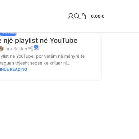
0,00
€
YOUTUBE
e një playlist në YouTube
0
Lara Bakker
aylist në YouTube, por vetëm në mënyrë të
aguan thjesht sepse ke krijuar nj...
INUE READING