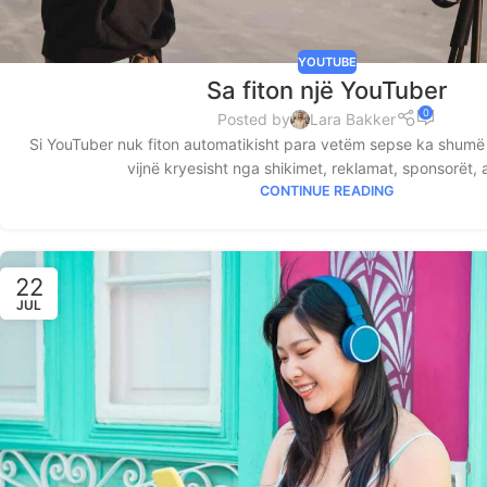
YOUTUBE
Sa fiton një YouTuber
0
Posted by
Lara Bakker
Si YouTuber nuk fiton automatikisht para vetëm sepse ka shum
vijnë kryesisht nga shikimet, reklamat, sponsorët, a
CONTINUE READING
22
JUL