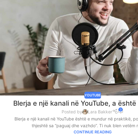
YOUTUBE
Blerja e një kanali në YouTube, a ësht
0
Posted by
Lara Bakker
Blerja e një kanali në YouTube është e mundur në praktikë, p
thjeshtë sa “paguaj dhe vazhdo”. Ti nuk blen vetëm n
CONTINUE READING