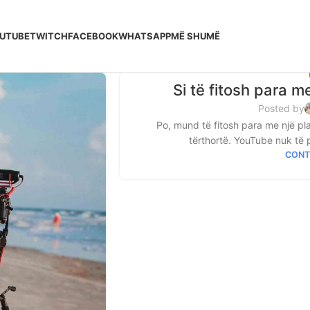
UTUBE
TWITCH
FACEBOOK
WHATSAPP
MË SHUMË
Si të fitosh para m
Posted by
Po, mund të fitosh para me një pl
tërthortë. YouTube nuk të p
CONT