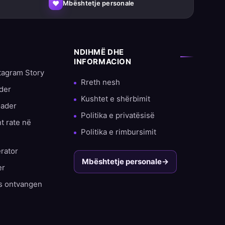
♥
Mbështetje personale
NDIHMË DHE
INFORMACION
tagram Story
Rreth nesh
der
Kushtet e shërbimit
oader
Politika e privatësisë
t rate në
Politika e rimbursimit
rator
Mbështetje personale
→
er
rs ontvangen