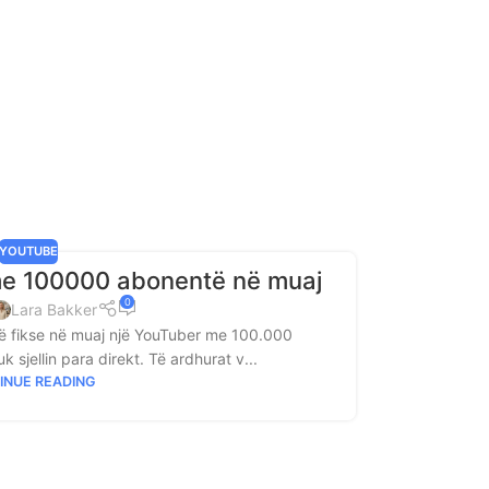
YOUTUBE
 me 100000 abonentë në muaj
0
Lara Bakker
më fikse në muaj një YouTuber me 100.000
sjellin para direkt. Të ardhurat v...
INUE READING