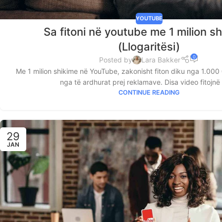
YOUTUBE
Sa fitoni në youtube me 1 milion s
(Llogaritësi)
0
Posted by
Lara Bakker
Me 1 milion shikime në YouTube, zakonisht fiton diku nga 1.000
nga të ardhurat prej reklamave. Disa video fitojnë 
CONTINUE READING
29
JAN