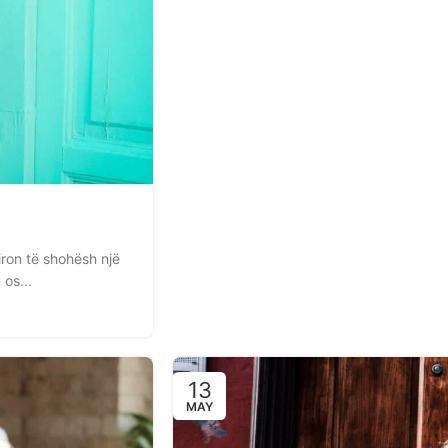
ron të shohësh një
 os...
13
MAY