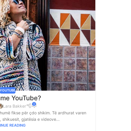
YOUTUBE
i me YouTube?
0
Lara Bakker
humë fikse për çdo shikim. Të ardhurat varen
 shikuesit, gjatësia e videove...
INUE READING