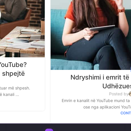
 YouTube?
e shpejtë
Ndryshimi i emrit të
Udhëzues
tuar më shpesh.
Posted by
 kanali ...
Emrin e kanalit në YouTube mund ta
ose nga aplikacioni YouTu
CONT