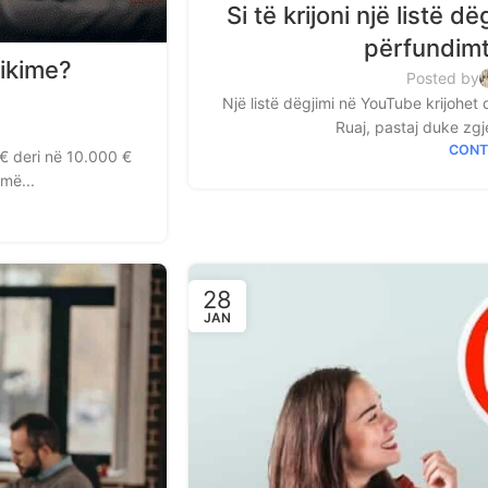
Si të krijoni një listë
përfundimt
hikime?
Posted by
Një listë dëgjimi në YouTube krijohet
Ruaj, pastaj duke zgje
CONT
 € deri në 10.000 €
më...
28
JAN