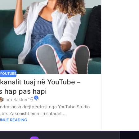
YOUTUBE
 kanalit tuaj në YouTube –
 hap pas hapi
0
Lara Bakker
 ndryshosh drejtpërdrejt nga YouTube Studio
be. Zakonisht emri i ri shfaqet ...
INUE READING