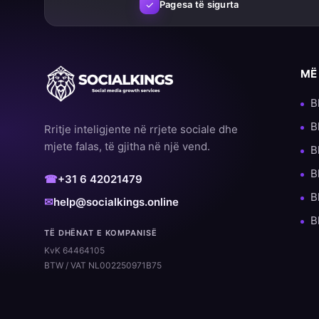
✓
Pagesa të sigurta
MË
B
B
Rritje inteligjente në rrjete sociale dhe
mjete falas, të gjitha në një vend.
B
B
☎
+31 6 42021479
B
✉
help@socialkings.online
B
TË DHËNAT E KOMPANISË
KvK 64464105
BTW / VAT NL002250971B75