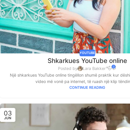
YOUTUBE
Shkarkues YouTube online
0
Posted by
Lara Bakker
Një shkarkues YouTube online tingëllon shumë praktik kur dëshi
video më vonë pa internet, të ruash një klip tëndin
CONTINUE READING
03
JUN