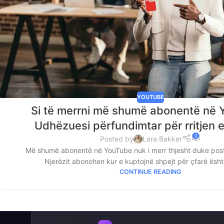
YOUTUBE
Si të merrni më shumë abonentë në
Udhëzuesi përfundimtar për rritjen 
0
Posted by
Lara Bakker
Më shumë abonentë në YouTube nuk i merr thjesht duke pos
Njerëzit abonohen kur e kuptojnë shpejt për çfarë është
CONTINUE READING