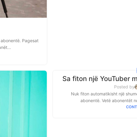
ë abonentë. Pagesat
nët...
Sa fiton një YouTuber
Posted by
Nuk fiton automatikisht një shu
abonentë. Vetë abonentët nuk 
CONT