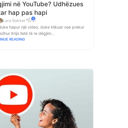
 dëgjimi në YouTube? Udhëzues
ar hap pas hapi
0
Lara Bakker
 duke hapur një video, duke klikuar ose prekur
dhur Krijo listë të re dëgjim...
INUE READING