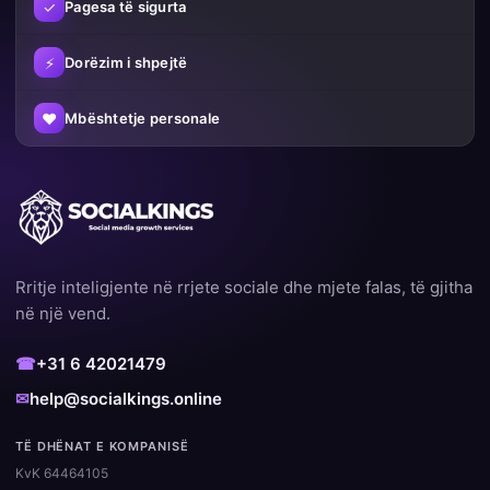
✓
Pagesa të sigurta
⚡
Dorëzim i shpejtë
♥
Mbështetje personale
Rritje inteligjente në rrjete sociale dhe mjete falas, të gjitha
në një vend.
☎
+31 6 42021479
✉
help@socialkings.online
TË DHËNAT E KOMPANISË
KvK 64464105