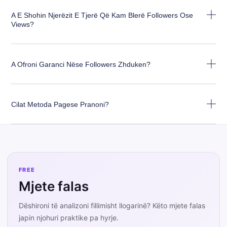
A E Shohin Njerëzit E Tjerë Që Kam Blerë Followers Ose
Views?
A Ofroni Garanci Nëse Followers Zhduken?
Cilat Metoda Pagese Pranoni?
FREE
Mjete falas
Dëshironi të analizoni fillimisht llogarinë? Këto mjete falas
japin njohuri praktike pa hyrje.