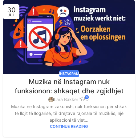
30
JUL
INSTAGRAM
Muzika në Instagram nuk
funksionon: shkaqet dhe zgjidhjet
0
Lara Bakker
Muzika në Instagram zakonisht nuk funksionon për shkak
të llojit të llogarisë, të drejtave rajonale të muzikës, një
aplikacioni të vjet...
CONTINUE READING