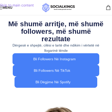
Skip to main content
MENU
Më shumë arritje, më shumë
followers, më shumë
rezultate
Dërgesë e shpejtë, cilësi e lartë dhe ndikim i vërtetë në
llogarinë tënde
Bli Followers Në Instagram
Bli Followers Në TikTok
Bli Dëgjime Në Spotify