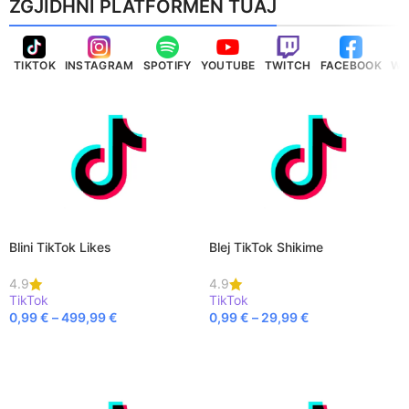
ZGJIDHNI PLATFORMËN TUAJ
TIKTOK
INSTAGRAM
SPOTIFY
YOUTUBE
TWITCH
FACEBOOK
WH
Blini TikTok Likes
Blej TikTok Shikime
4.9
4.9
TikTok
TikTok
0,99
€
–
499,99
€
0,99
€
–
29,99
€
SELECT OPTIONS
SELECT OPTIONS