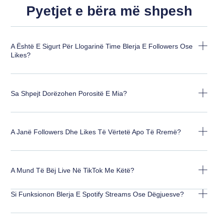
Pyetjet e bëra më shpesh
A Është E Sigurt Për Llogarinë Time Blerja E Followers Ose
Likes?
Sa Shpejt Dorëzohen Porositë E Mia?
A Janë Followers Dhe Likes Të Vërtetë Apo Të Rremë?
A Mund Të Bëj Live Në TikTok Me Këtë?
Si Funksionon Blerja E Spotify Streams Ose Dëgjuesve?