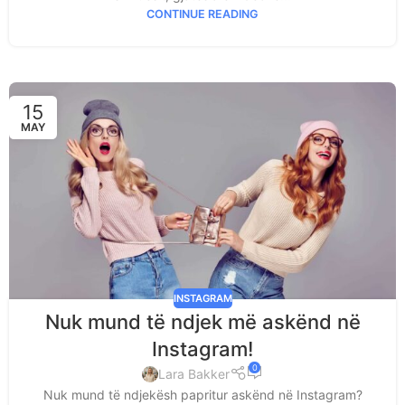
CONTINUE READING
15
MAY
INSTAGRAM
Nuk mund të ndjek më askënd në
Instagram!
0
Lara Bakker
Nuk mund të ndjekësh papritur askënd në Instagram?