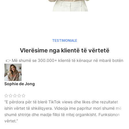
TESTIMONIALE
Vlerësime nga klientë të vërtetë
👉 Më shumë se 300.000+ klientë të kënaqur në mbarë botën
Sophie de Jong
“E përdora për të blerë TikTok views dhe likes dhe rezultatet
ishin vërtet të shkëlqyera. Videoja ime papritur mori shumë më
shumë shtrirje dhe madje filloi të rritej organikisht. Funksionon
vërtet.”