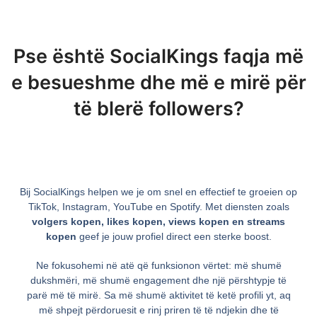
Pse është SocialKings faqja më
e besueshme dhe më e mirë për
të blerë followers?
Bij SocialKings helpen we je om snel en effectief te groeien op
TikTok, Instagram, YouTube en Spotify. Met diensten zoals
volgers kopen, likes kopen, views kopen en streams
kopen
geef je jouw profiel direct een sterke boost.
Ne fokusohemi në atë që funksionon vërtet: më shumë
dukshmëri, më shumë engagement dhe një përshtypje të
parë më të mirë. Sa më shumë aktivitet të ketë profili yt, aq
më shpejt përdoruesit e rinj priren të të ndjekin dhe të