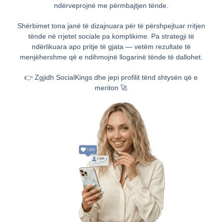
ndërveprojnë me përmbajtjen tënde.
Shërbimet tona janë të dizajnuara për të përshpejtuar rritjen
tënde në rrjetet sociale pa komplikime. Pa strategji të
ndërlikuara apo pritje të gjata — vetëm rezultate të
menjëhershme që e ndihmojnë llogarinë tënde të dallohet.
👉 Zgjidh SocialKings dhe jepi profilit tënd shtysën që e
meriton 🚀