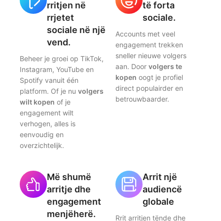
rritjen në
të forta
rrjetet
sociale.
sociale në një
Accounts met veel
vend.
engagement trekken
sneller nieuwe volgers
Beheer je groei op TikTok,
aan. Door
volgers te
Instagram, YouTube en
kopen
oogt je profiel
Spotify vanuit één
direct populairder en
platform. Of je nu
volgers
betrouwbaarder.
wilt kopen
of je
engagement wilt
verhogen, alles is
eenvoudig en
overzichtelijk.
Më shumë
Arrit një
arritje dhe
audiencë
engagement
globale
menjëherë.
Rrit arritjen tënde dhe