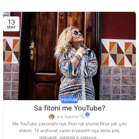
13
MAY
YOUTUBE
Sa fitoni me YouTube?
0
Lara Bakker
Me YouTube zakonisht nuk fiton një shumë fikse për çdo
shikim. Të ardhurat varen kryesisht nga tema jote,
shikuesit, gjatësia e videove...