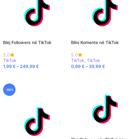
Blej Followers në TikTok
Blini Komente në TikTok
5.0
5.0
TikTok
TikTok
,
TikTok
1,99
€
–
249,99
€
0,99
€
–
39,99
€
SELECT OPTIONS
SELECT OPTIONS
-50%