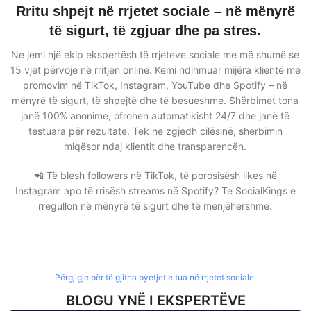
Rritu shpejt në rrjetet sociale – në mënyrë
të sigurt, të zgjuar dhe pa stres.
Ne jemi një ekip ekspertësh të rrjeteve sociale me më shumë se
15 vjet përvojë në rritjen online. Kemi ndihmuar mijëra klientë me
promovim në TikTok, Instagram, YouTube dhe Spotify – në
mënyrë të sigurt, të shpejtë dhe të besueshme. Shërbimet tona
janë 100% anonime, ofrohen automatikisht 24/7 dhe janë të
testuara për rezultate. Tek ne zgjedh cilësinë, shërbimin
miqësor ndaj klientit dhe transparencën.
📲 Të blesh followers në TikTok, të porosisësh likes në
Instagram apo të rrisësh streams në Spotify? Te SocialKings e
rregullon në mënyrë të sigurt dhe të menjëhershme.
Përgjigje për të gjitha pyetjet e tua në rrjetet sociale.
BLOGU YNË I EKSPERTËVE