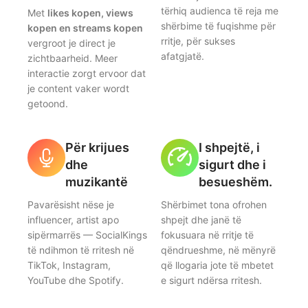
tërhiq audienca të reja me
Met
likes kopen, views
shërbime të fuqishme për
kopen en streams kopen
rritje, për sukses
vergroot je direct je
afatgjatë.
zichtbaarheid. Meer
interactie zorgt ervoor dat
je content vaker wordt
getoond.
Për krijues
I shpejtë, i
dhe
sigurt dhe i
muzikantë
besueshëm.
Pavarësisht nëse je
Shërbimet tona ofrohen
influencer, artist apo
shpejt dhe janë të
sipërmarrës — SocialKings
fokusuara në rritje të
të ndihmon të rritesh në
qëndrueshme, në mënyrë
TikTok, Instagram,
që llogaria jote të mbetet
YouTube dhe Spotify.
e sigurt ndërsa rritesh.