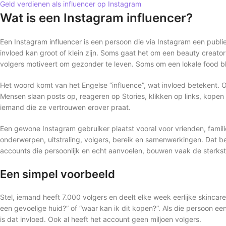
Geld verdienen als influencer op Instagram
Wat is een Instagram influencer?
Een Instagram influencer is een persoon die via Instagram een publ
invloed kan groot of klein zijn. Soms gaat het om een beauty creat
volgers motiveert om gezonder te leven. Soms om een lokale food blo
Het woord komt van het Engelse “influence”, wat invloed betekent. O
Mensen slaan posts op, reageren op Stories, klikken op links, kopen
iemand die ze vertrouwen erover praat.
Een gewone Instagram gebruiker plaatst vooral voor vrienden, famili
onderwerpen, uitstraling, volgers, bereik en samenwerkingen. Dat bet
accounts die persoonlijk en echt aanvoelen, bouwen vaak de sterks
Een simpel voorbeeld
Stel, iemand heeft 7.000 volgers en deelt elke week eerlijke skincar
een gevoelige huid?” of “waar kan ik dit kopen?”. Als die persoon 
is dat invloed. Ook al heeft het account geen miljoen volgers.