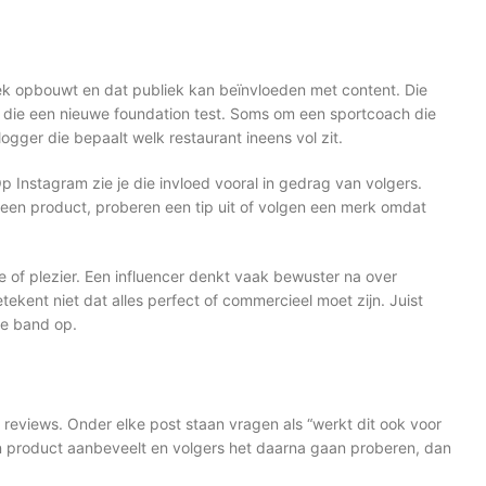
iek opbouwt en dat publiek kan beïnvloeden met content. Die
or die een nieuwe foundation test. Soms om een sportcoach die
gger die bepaalt welk restaurant ineens vol zit.
p Instagram zie je die invloed vooral in gedrag van volgers.
 een product, proberen een tip uit of volgen een merk omdat
e of plezier. Een influencer denkt vaak bewuster na over
ekent niet dat alles perfect of commercieel moet zijn. Juist
te band op.
e reviews. Onder elke post staan vragen als “werkt dit ook voor
een product aanbeveelt en volgers het daarna gaan proberen, dan