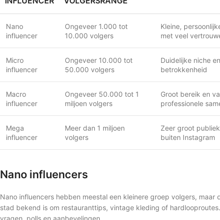
INFLUENCER
VOLGERSRANGE
Nano
Ongeveer 1.000 tot
Kleine, persoonlij
influencer
10.000 volgers
met veel vertrouw
Micro
Ongeveer 10.000 tot
Duidelijke niche e
influencer
50.000 volgers
betrokkenheid
Macro
Ongeveer 50.000 tot 1
Groot bereik en v
influencer
miljoen volgers
professionele sa
Mega
Meer dan 1 miljoen
Zeer groot publie
influencer
volgers
buiten Instagram
Nano influencers
Nano influencers hebben meestal een kleinere groep volgers, maar di
stad bekend is om restauranttips, vintage kleding of hardlooproute
vragen, polls en aanbevelingen.