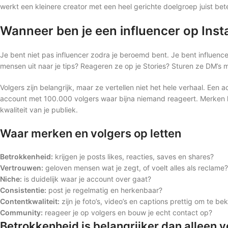
werkt een kleinere creator met een heel gerichte doelgroep juist bete
Wanneer ben je een influencer op Ins
Je bent niet pas influencer zodra je beroemd bent. Je bent influenc
mensen uit naar je tips? Reageren ze op je Stories? Sturen ze DM’s 
Volgers zijn belangrijk, maar ze vertellen niet het hele verhaal. Een
account met 100.000 volgers waar bijna niemand reageert. Merken ki
kwaliteit van je publiek.
Waar merken en volgers op letten
Betrokkenheid:
krijgen je posts likes, reacties, saves en shares?
Vertrouwen:
geloven mensen wat je zegt, of voelt alles als reclame?
Niche:
is duidelijk waar je account over gaat?
Consistentie:
post je regelmatig en herkenbaar?
Contentkwaliteit:
zijn je foto’s, video’s en captions prettig om te bek
Community:
reageer je op volgers en bouw je echt contact op?
Betrokkenheid is belangrijker dan alleen v