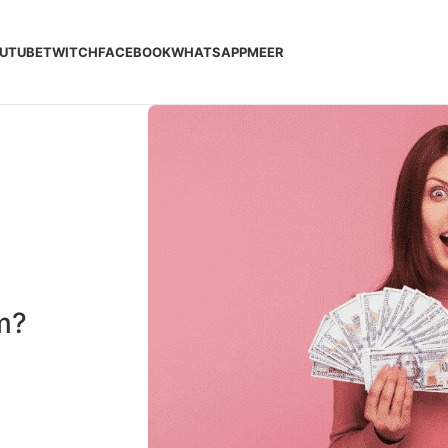
UTUBE
TWITCH
FACEBOOK
WHATSAPP
MEER
m?