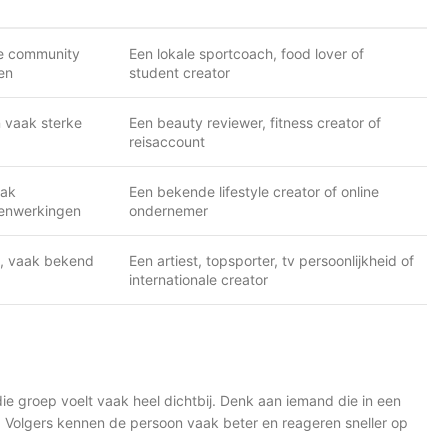
ke community
Een lokale sportcoach, food lover of
en
student creator
n vaak sterke
Een beauty reviewer, fitness creator of
reisaccount
aak
Een bekende lifestyle creator of online
menwerkingen
ondernemer
k, vaak bekend
Een artiest, topsporter, tv persoonlijkheid of
internationale creator
e groep voelt vaak heel dichtbij. Denk aan iemand die in een
s. Volgers kennen de persoon vaak beter en reageren sneller op