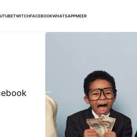
UTUBE
TWITCH
FACEBOOK
WHATSAPP
MEER
acebook