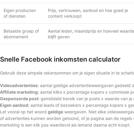
Eigen producten
Prijs, vertrouwen, aanbod en hoe goed je
of diensten
content verkoopt
Betaalde groep of
Aantal leden, maandprijs en hoeveel waarde
abonnement
blijft geven
Snelle Facebook inkomsten calculator
Gebruik deze simpele rekensommen om je eigen situatie in te schatt
Videoadvertenties:
aantal geldige advertentieweergaven gedeeld d
Affiliate marketing:
aantal kliks x percentage kopers x commissie p
Gesponsorde post:
gemiddeld bereik van je posts x waarde van je n
Eigen aanbod:
aantal leads of bezoekers x percentage kopers x g
Let vooral op het woord
geldige
weergaven. Niet elke videoweergave
of advertenties kunnen worden getoond, of je pagina aan de regels vol
marketing is een klik pas waardevol als iemand daarna echt koopt.