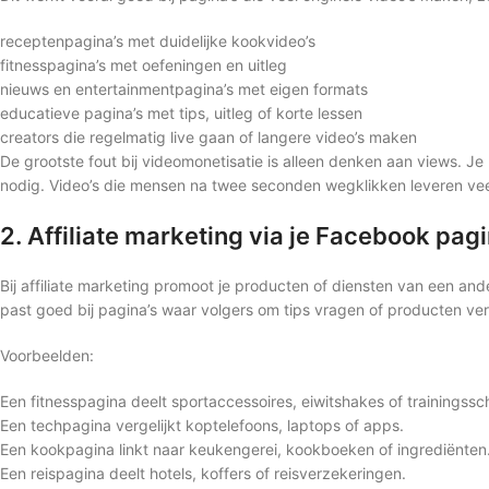
receptenpagina’s met duidelijke kookvideo’s
fitnesspagina’s met oefeningen en uitleg
nieuws en entertainmentpagina’s met eigen formats
educatieve pagina’s met tips, uitleg of korte lessen
creators die regelmatig live gaan of langere video’s maken
De grootste fout bij videomonetisatie is alleen denken aan views. Je
nodig. Video’s die mensen na twee seconden wegklikken leveren vee
2. Affiliate marketing via je Facebook pag
Bij affiliate marketing promoot je producten of diensten van een ander 
past goed bij pagina’s waar volgers om tips vragen of producten ver
Voorbeelden:
Een fitnesspagina deelt sportaccessoires, eiwitshakes of trainingssc
Een techpagina vergelijkt koptelefoons, laptops of apps.
Een kookpagina linkt naar keukengerei, kookboeken of ingrediënten
Een reispagina deelt hotels, koffers of reisverzekeringen.