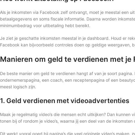
Als je inkomsten via Facebook zelf ontvangt, moet je meestal een ui
betaalgegevens en soms fiscale informatie. Daarna worden inkomste
minimumbedrag voor uitbetaling hebt bereikt.
Je ziet je geschatte inkomsten meestal in je dashboard. Houd er 
Facebook kan bijvoorbeeld controles doen op geldige weergaven, be
Manieren om geld te verdienen met je
De beste manier om geld te verdienen hangt af van je soort pagina.
ondernemerspagina, een coach, een receptenpagina of een beautycre
meest logisch zijn.
1. Geld verdienen met videoadvertenties
Maak je regelmatig video’s die mensen echt uitkijken? Dan kunnen v
tonen bij of rondom je video’s, waarna jij een deel van de inkomsten
Dit werkt vooral goed bij pagina’s die veel originele video’s maken, z