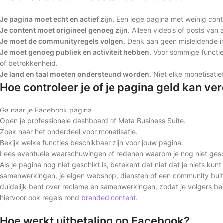
Je pagina moet echt en actief zijn.
Een lege pagina met weinig conte
Je content moet origineel genoeg zijn.
Alleen video’s of posts van
Je moet de communityregels volgen.
Denk aan geen misleidende in
Je moet genoeg publiek en activiteit hebben.
Voor sommige functie
of betrokkenheid.
Je land en taal moeten ondersteund worden.
Niet elke monetisatief
Hoe controleer je of je pagina geld kan ve
Ga naar je Facebook pagina.
Open je professionele dashboard of Meta Business Suite.
Zoek naar het onderdeel voor monetisatie.
Bekijk welke functies beschikbaar zijn voor jouw pagina.
Lees eventuele waarschuwingen of redenen waarom je nog niet gesc
Als je pagina nog niet geschikt is, betekent dat niet dat je niets kun
samenwerkingen, je eigen webshop, diensten of een community bui
duidelijk bent over reclame en samenwerkingen, zodat je volgers be
hiervoor ook regels rond
branded content
.
Hoe werkt uitbetaling op Facebook?