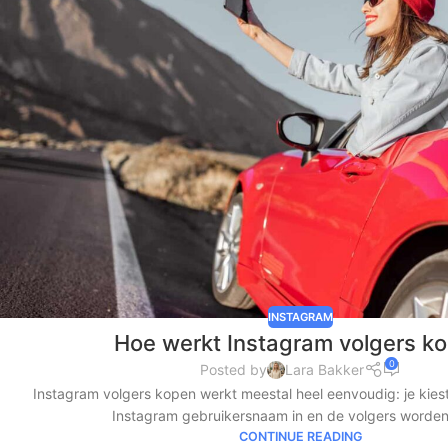
INSTAGRAM
Hoe werkt Instagram volgers k
0
Posted by
Lara Bakker
Instagram volgers kopen werkt meestal heel eenvoudig: je kiest 
Instagram gebruikersnaam in en de volgers worden
CONTINUE READING