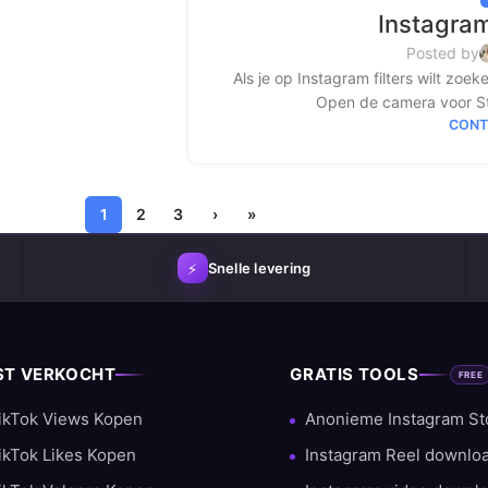
Instagram
Posted by
Als je op Instagram filters wilt zoe
Open de camera voor Sto
CONT
1
2
3
›
»
⚡
Snelle levering
ST VERKOCHT
GRATIS TOOLS
FREE
ikTok Views Kopen
Anonieme Instagram St
ikTok Likes Kopen
Instagram Reel downlo