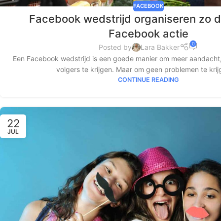
FACEBOOK
Facebook wedstrijd organiseren zo d
Facebook actie
0
Posted by
Lara Bakker
Een Facebook wedstrijd is een goede manier om meer aandacht,
volgers te krijgen. Maar om geen problemen te krijg
CONTINUE READING
22
JUL