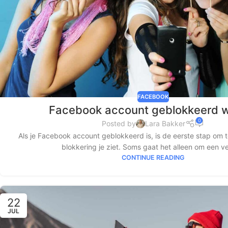
FACEBOOK
Facebook account geblokkeerd w
0
Posted by
Lara Bakker
Als je Facebook account geblokkeerd is, is de eerste stap om t
blokkering je ziet. Soms gaat het alleen om een vei
CONTINUE READING
22
JUL