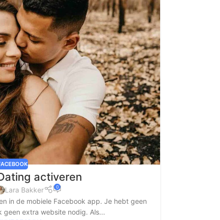
FACEBOOK
ating activeren
0
Lara Bakker
ren in de mobiele Facebook app. Je hebt geen
 geen extra website nodig. Als...