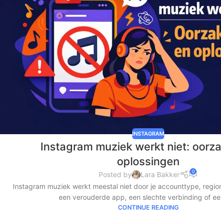
INSTAGRAM
Instagram muziek werkt niet: oorz
oplossingen
0
Posted by
Lara Bakker
Instagram muziek werkt meestal niet door je accounttype, regio
een verouderde app, een slechte verbinding of een 
CONTINUE READING