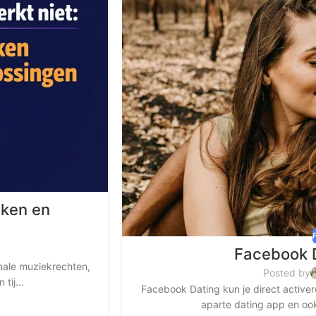
aken en
Facebook D
nale muziekrechten,
Posted by
tij...
Facebook Dating kun je direct active
aparte dating app en ook