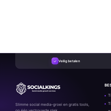
✓
Veilig betalen
BE
T
T
Slimme social media-groei en gratis tools,
op één vertrouwde plek.