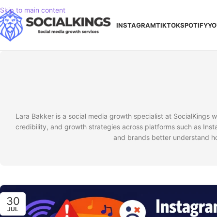
Skip to main content
INSTAGRAM
TIKTOK
SPOTIFY
YO
Lara Bakker is a social media growth specialist at SocialKings w
credibility, and growth strategies across platforms such as Ins
and brands better understand how
30
JUL