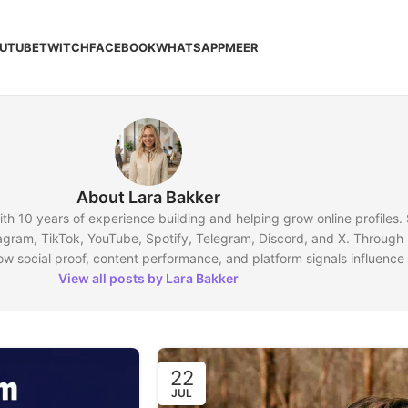
UTUBE
TWITCH
FACEBOOK
WHATSAPP
MEER
About Lara Bakker
ith 10 years of experience building and helping grow online profiles. 
tagram, TikTok, YouTube, Spotify, Telegram, Discord, and X. Through 
 social proof, content performance, and platform signals influence 
View all posts by Lara Bakker
22
JUL