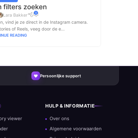
 filters zoeken
0
Lara Bakker
ken, vind je ze direct in de Instagram camera.
ries of Reels, veeg door de e...
INUE READING
♥
Persoonlijke support
HULP & INFORMATIE
ory viewer
Over ons
ader
Algemene voorwaarden