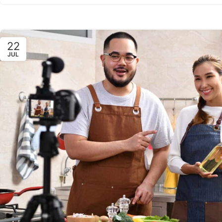
22
JUL