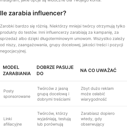
Ile zarabia influencer?
Zarobki bardzo się różnią. Niektórzy mniejsi twórcy otrzymują tylko
produkty do testów. Inni influencerzy zarabiają za kampanię, za
sprzedaż albo dzięki długoterminowym umowom. Wszystko zależy
od niszy, zaangażowania, grupy docelowej, jakości treści i pozycji
negocjacyjnej.
MODEL
DOBRZE PASUJE
NA CO UWAŻAĆ
ZARABIANIA
DO
Twórców z jasną
Zbyt dużo reklam
Posty
grupą docelową i
może osłabić
sponsorowane
dobrymi treściami
wiarygodność
Twórców, którzy
Zarabiasz dopiero
Linki
wyjaśniają, testują
wtedy, gdy
afiliacyjne
lub porównują
obserwujący