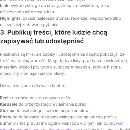
Link:
wykorzystaj go do strony, sklepu, newslettera, linku
afiliacyjnego albo media kitu.
Highlights:
zapisz najlepsze Stories, recenzje, współprace albo
najczęściej zadawane pytania.
3. Publikuj treści, które ludzie chcą
zapisywać lub udostępniać
Polubienia są miłe, ale zapisy i udostępnienia często pokazują, że
treść ma realną wartość. Mogą to być listy, praktyczne wskazówki,
materiały przed i po, tutoriale, szczere recenzje, krótkie historie,
checklisty albo najczęstsze błędy.
Dobra mieszanka dla wielu kont to:
Reels
do docierania do nowych osób.
Karuzele
do przejrzystego wyjaśniania porad.
Stories
do osobistego i codziennego kontaktu.
Posty
do budowania rozpoznawalnego i kompletnego profilu.
Buffer ma też przydatne ogólne wskazówki o tym, jak
zdobywać
więcej obserwujących na Instagramie
, szczególnie jeśli chcesz lepiej