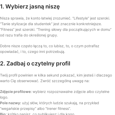
1. Wybierz jasną niszę
Nisza sprawia, że konto łatwiej zrozumieć. “Lifestyle” jest szeroki.
“Tanie stylizacje dla studentek” jest znacznie konkretniejsze.
“Fitness” jest szeroki. “Trening siłowy dla początkujących w domu”
od razu trafia do określonej grupy.
Dobre nisze często łączą to, co lubisz, to, o czym potrafisz
opowiadać, i to, czego inni potrzebują.
2. Zadbaj o czytelny profil
Twój profil powinien w kilka sekund pokazać, kim jesteś i dlaczego
warto Cię obserwować. Zwróć szczególną uwagę na:
Zdjęcie profilowe:
wybierz rozpoznawalne zdjęcie albo czytelne
logo.
Pole nazwy:
użyj słów, których ludzie szukają, na przykład
“wegańskie przepisy” albo “trener fitness”.
Bio:
krótko napisz, co publikujesz i dla kogo.