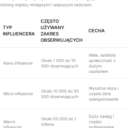
różnicę między mniejszymi i większymi twórcami.
CZĘSTO
TYP
UŻYWANY
CECHA
INFLUENCERA
ZAKRES
OBSERWUJĄCYCH
Mała, osobista
Około 1 000 do 10
społeczność z
Nano influencer
000 obserwujących
dużym
zaufaniem
Wyraźna nisza i
Około 10 000 do 50
Micro influencer
często silne
000 obserwujących
zaangażowanie
Duży zasięg i
Około 50 000 do 1
Macro
często
miliona
influencer
profesjonalne