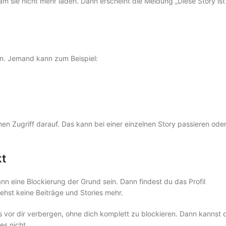
m sie nicht mehr laden. Dann erscheint die Meldung „Diese Story ist
en. Jemand kann zum Beispiel:
inen Zugriff darauf. Das kann bei einer einzelnen Story passieren ode
kt
nn eine Blockierung der Grund sein. Dann findest du das Profil
ehst keine Beiträge und Stories mehr.
es vor dir verbergen, ohne dich komplett zu blockieren. Dann kannst 
es nicht.