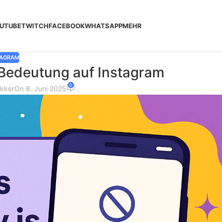
UTUBE
TWITCH
FACEBOOK
WHATSAPP
MEHR
TAGRAM
 Bedeutung auf Instagram
0
akker
On 8. Juni 2025