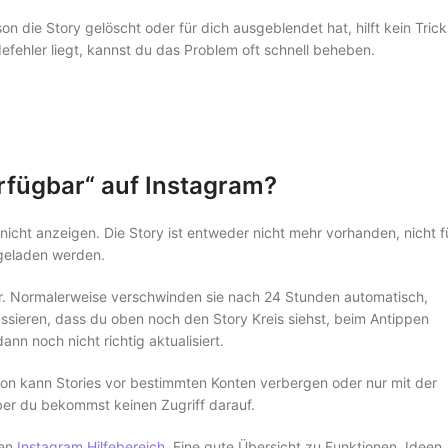
on die Story gelöscht oder für dich ausgeblendet hat, hilft kein Trick
fehler liegt, kannst du das Problem oft schnell beheben.
erfügbar“ auf Instagram?
icht anzeigen. Die Story ist entweder nicht mehr vorhanden, nicht f
geladen werden.
ar. Normalerweise verschwinden sie nach 24 Stunden automatisch,
assieren, dass du oben noch den Story Kreis siehst, beim Antippen
n noch nicht richtig aktualisiert.
son kann Stories vor bestimmten Konten verbergen oder nur mit der
 aber du bekommst keinen Zugriff darauf.
len
Instagram Hilfebereich
. Eine gute Übersicht zu Funktionen, Ideen