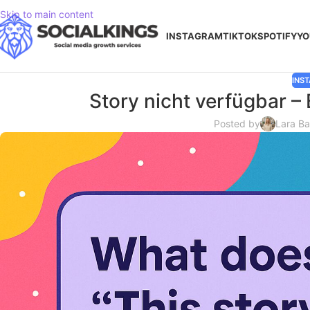
Skip to main content
INSTAGRAM
TIKTOK
SPOTIFY
YO
INS
Story nicht verfügbar –
Posted by
Lara B