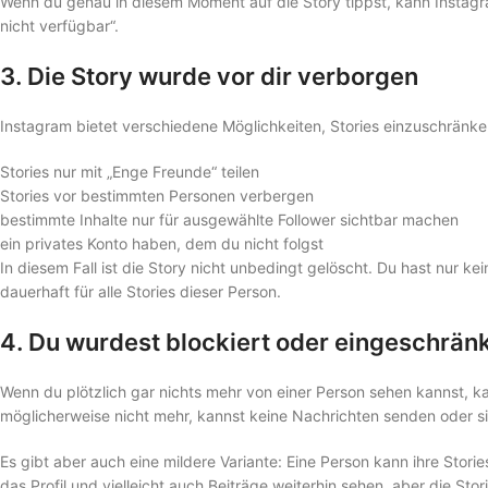
Wenn du genau in diesem Moment auf die Story tippst, kann Instagra
nicht verfügbar“.
3. Die Story wurde vor dir verborgen
Instagram bietet verschiedene Möglichkeiten, Stories einzuschränk
Stories nur mit „Enge Freunde“ teilen
Stories vor bestimmten Personen verbergen
bestimmte Inhalte nur für ausgewählte Follower sichtbar machen
ein privates Konto haben, dem du nicht folgst
In diesem Fall ist die Story nicht unbedingt gelöscht. Du hast nur ke
dauerhaft für alle Stories dieser Person.
4. Du wurdest blockiert oder eingeschrän
Wenn du plötzlich gar nichts mehr von einer Person sehen kannst, ka
möglicherweise nicht mehr, kannst keine Nachrichten senden oder si
Es gibt aber auch eine mildere Variante: Eine Person kann ihre Stori
das Profil und vielleicht auch Beiträge weiterhin sehen, aber die Stori