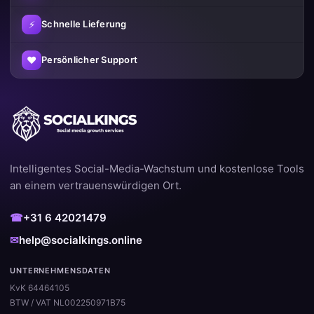
⚡
Schnelle Lieferung
♥
Persönlicher Support
Intelligentes Social-Media-Wachstum und kostenlose Tools
an einem vertrauenswürdigen Ort.
☎
+31 6 42021479
✉
help@socialkings.online
UNTERNEHMENSDATEN
KvK 64464105
BTW / VAT NL002250971B75