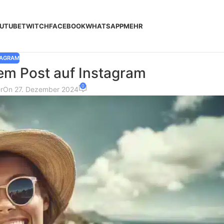
UTUBE
TWITCH
FACEBOOK
WHATSAPP
MEHR
TAGRAM
nem Post auf Instagram
0
r
On 27. Dezember 2024