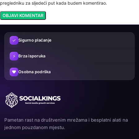
pregledniku za sljedeći put kada budem komentirao.
✓
Sigurno plaćanje
⚡
Brza isporuka
♥
Osobna podrška
Pametan rast na društvenim mrežama i besplatni alati na
jednom pouzdanom mjestu.