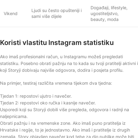
Događaji, lifestyle,
Ljudi su često opušteniji i
Vikend
ugostiteljstvo,
sami više dijele
beauty, moda
Koristi vlastitu Instagram statistiku
Ako imaš profesionalni račun, u Instagramu možeš pregledati
statistiku. Posebno obrati pažnju na to kada su tvoji pratitelji aktivni i
koji Storyji dobivaju najviše odgovora, dodira i posjeta profilu.
Na primjer, testiraj različita vremena tijekom dva tjedna:
Tjedan 1: repostovi ujutro i navečer.
Tjedan 2: repostovi oko ručka i kasnije navečer.
Usporedi koji su Storyji dobili više pregleda, odgovora i radnji na
naljepnicama.
Obrati pažnju i na vremenske zone. Ako imaš puno pratitelja iz
Hrvatske i regije, to je jednostavno. Ako imaš i pratitelje iz drugih
zemalja, Story objavljen navečer kod tebe za dio publike može biti