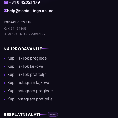
☎
+31 6 42021479
✉
help@socialkings.online
PODACI O TVRTKI
KvK 64464105
BTW / VAT NL002250971B75
NAJPRODAVANIJE
Kupi TikTok preglede
Kupi TikTok lajkove
Kupi TikTok pratitelje
Kupi Instagram lajkove
Kupi Instagram preglede
Kupi Instagram pratitelje
BESPLATNI ALATI
FREE