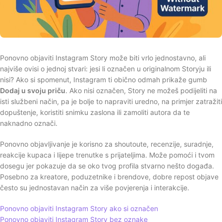
Ponovno objaviti Instagram Story može biti vrlo jednostavno, ali
najviše ovisi o jednoj stvari: jesi li označen u originalnom Storyju ili
nisi? Ako si spomenut, Instagram ti obično odmah prikaže gumb
Dodaj u svoju priču
. Ako nisi označen, Story ne možeš podijeliti na
isti službeni način, pa je bolje to napraviti uredno, na primjer zatražiti
dopuštenje, koristiti snimku zaslona ili zamoliti autora da te
naknadno označi.
Ponovno objavljivanje je korisno za shoutoute, recenzije, suradnje,
reakcije kupaca i lijepe trenutke s prijateljima. Može pomoći i tvom
dosegu jer pokazuje da se oko tvog profila stvarno nešto događa.
Posebno za kreatore, poduzetnike i brendove, dobre repost objave
često su jednostavan način za više povjerenja i interakcije.
Ponovno objaviti Instagram Story ako si označen
Ponovno objaviti Instagram Story bez oznake