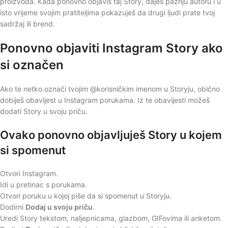
proizvoda. Kada ponovno objaviš taj Story, daješ pažnju autoru i u
isto vrijeme svojim pratiteljima pokazuješ da drugi ljudi prate tvoj
sadržaj ili brend.
Ponovno objaviti Instagram Story ako
si označen
Ako te netko označi tvojim @korisničkim imenom u Storyju, obično
dobiješ obavijest u Instagram porukama. Iz te obavijesti možeš
dodati Story u svoju priču.
Ovako ponovno objavljuješ Story u kojem
si spomenut
Otvori Instagram.
Idi u pretinac s porukama.
Otvori poruku u kojoj piše da si spomenut u Storyju.
Dodirni
Dodaj u svoju priču
.
Uredi Story tekstom, naljepnicama, glazbom, GIFovima ili anketom.