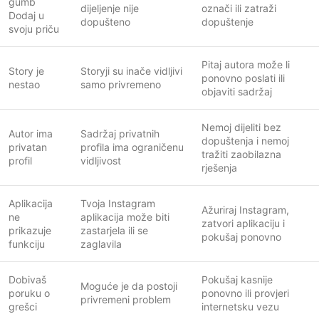
gumb
dijeljenje nije
označi ili zatraži
Dodaj u
dopušteno
dopuštenje
svoju priču
Pitaj autora može li
Story je
Storyji su inače vidljivi
ponovno poslati ili
nestao
samo privremeno
objaviti sadržaj
Nemoj dijeliti bez
Autor ima
Sadržaj privatnih
dopuštenja i nemoj
privatan
profila ima ograničenu
tražiti zaobilazna
profil
vidljivost
rješenja
Aplikacija
Tvoja Instagram
Ažuriraj Instagram,
ne
aplikacija može biti
zatvori aplikaciju i
prikazuje
zastarjela ili se
pokušaj ponovno
funkciju
zaglavila
Dobivaš
Pokušaj kasnije
Moguće je da postoji
poruku o
ponovno ili provjeri
privremeni problem
grešci
internetsku vezu