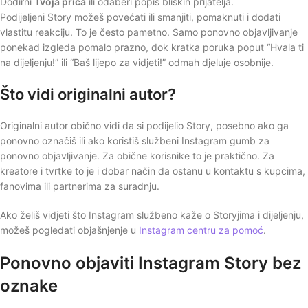
Dodirni
Tvoja priča
ili odaberi popis bliskih prijatelja.
Podijeljeni Story možeš povećati ili smanjiti, pomaknuti i dodati
vlastitu reakciju. To je često pametno. Samo ponovno objavljivanje
ponekad izgleda pomalo prazno, dok kratka poruka poput “Hvala ti
na dijeljenju!” ili “Baš lijepo za vidjeti!” odmah djeluje osobnije.
Što vidi originalni autor?
Originalni autor obično vidi da si podijelio Story, posebno ako ga
ponovno označiš ili ako koristiš službeni Instagram gumb za
ponovno objavljivanje. Za obične korisnike to je praktično. Za
kreatore i tvrtke to je i dobar način da ostanu u kontaktu s kupcima,
fanovima ili partnerima za suradnju.
Ako želiš vidjeti što Instagram službeno kaže o Storyjima i dijeljenju,
možeš pogledati objašnjenje u
Instagram centru za pomoć
.
Ponovno objaviti Instagram Story bez
oznake