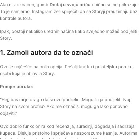
Ako nisi označen, gumb
Dodaj u svoju priču
obično se ne prikazuje.
To je namjerno. Instagram želi spriječiti da se Storyji preuzimaju bez
kontrole autora.
Ipak, postoji nekoliko urednih načina kako svejedno možeš podijeliti
Story.
1. Zamoli autora da te označi
Ovo je najčešće najbolja opcija. Pošalji kratku i prijateljsku poruku
osobi koja je objavila Story.
Primjer poruke:
“Hej, baš mi je drago da si ovo podijelio! Mogu li i ja podijeliti tvoj
Story na svom profilu? Ako me označiš, mogu ga lako ponovno
objaviti.”
Ovo dobro funkcionira kod recenzija, suradnji, događaja i sadržaja
kupaca. Djeluje pristojno i sprječava nesporazume kasnije. Autorima