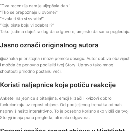
“Ova recenzija nam je uljepšala dan.”
“Tko se prepoznaje u ovome?”
“Hvala ti što si svratio!”
“Koju biste boju vi odabrali?”
Tako ljudima daješ razlog da odgovore, umjesto da samo pogledaju.
Jasno označi originalnog autora
@oznaka je pristojna i može pomoći dosegu. Autor dobiva obavijest
i možda će ponovno podijeliti tvoj Story. Upravo tako mnogi
shoutouti prirodno postanu veći.
Koristi naljepnice koje potiču reakcije
Ankete, naljepnice s pitanjima, emoji klizači i kvizovi dobro
funkcioniraju uz repost objave. Od podijeljenog trenutka odmah
napraviš nešto interaktivno. To je posebno korisno ako vidiš da tvoji
Storyji imaju puno pregleda, ali malo odgovora.
Spremi snažne repost objave u Highlight