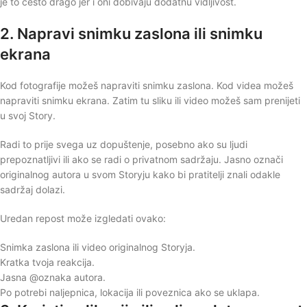
je to često drago jer i oni dobivaju dodatnu vidljivost.
2. Napravi snimku zaslona ili snimku
ekrana
Kod fotografije možeš napraviti snimku zaslona. Kod videa možeš
napraviti snimku ekrana. Zatim tu sliku ili video možeš sam prenijeti
u svoj Story.
Radi to prije svega uz dopuštenje, posebno ako su ljudi
prepoznatljivi ili ako se radi o privatnom sadržaju. Jasno označi
originalnog autora u svom Storyju kako bi pratitelji znali odakle
sadržaj dolazi.
Uredan repost može izgledati ovako:
Snimka zaslona ili video originalnog Storyja.
Kratka tvoja reakcija.
Jasna @oznaka autora.
Po potrebi naljepnica, lokacija ili poveznica ako se uklapa.