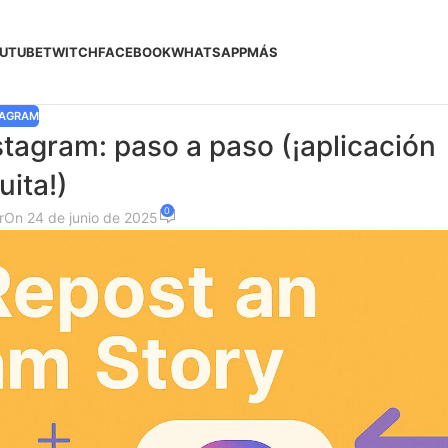
UTUBE
TWITCH
FACEBOOK
WHATSAPP
MÁS
TAGRAM
stagram: paso a paso (¡aplicación
uita!)
0
r
On 24 de junio de 2025