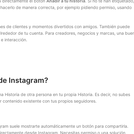
a directamente el botón
Añadir a tu historia
. Si no te han etiquetado
e hacerlo de manera correcta, por ejemplo pidiendo permiso, usando
ones de clientes y momentos divertidos con amigos. También puede
alrededor de tu cuenta. Para creadores, negocios y marcas, una bue
e interacción.
 de Instagram?
 Historia de otra persona en tu propia Historia. Es decir, no subes
r contenido existente con tus propios seguidores.
agram suele mostrarte automáticamente un botón para compartirla.
directamente desde Instagram. Necesitas permiso o una solución