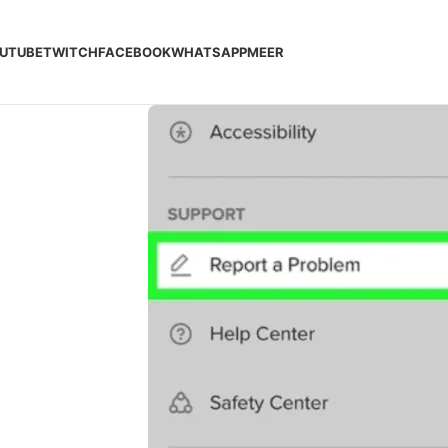
UTUBE
TWITCH
FACEBOOK
WHATSAPP
MEER