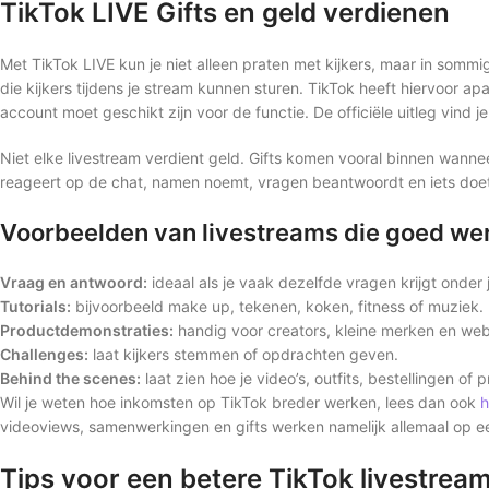
TikTok LIVE Gifts en geld verdienen
Met TikTok LIVE kun je niet alleen praten met kijkers, maar in sommi
die kijkers tijdens je stream kunnen sturen. TikTok heeft hiervoor 
account moet geschikt zijn voor de functie. De officiële uitleg vind je
Niet elke livestream verdient geld. Gifts komen vooral binnen wanneer
reageert op de chat, namen noemt, vragen beantwoordt en iets doet 
Voorbeelden van livestreams die goed we
Vraag en antwoord:
ideaal als je vaak dezelfde vragen krijgt onder j
Tutorials:
bijvoorbeeld make up, tekenen, koken, fitness of muziek.
Productdemonstraties:
handig voor creators, kleine merken en we
Challenges:
laat kijkers stemmen of opdrachten geven.
Behind the scenes:
laat zien hoe je video’s, outfits, bestellingen of 
Wil je weten hoe inkomsten op TikTok breder werken, lees dan ook
h
videoviews, samenwerkingen en gifts werken namelijk allemaal op e
Tips voor een betere TikTok livestrea