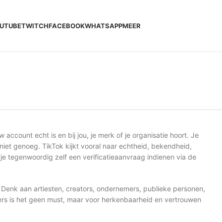
UTUBE
TWITCH
FACEBOOK
WHATSAPP
MEER
account echt is en bij jou, je merk of je organisatie hoort. Je
f niet genoeg. TikTok kijkt vooral naar echtheid, bekendheid,
un je tegenwoordig zelf een verificatieaanvraag indienen via de
 Denk aan artiesten, creators, ondernemers, publieke personen,
kers is het geen must, maar voor herkenbaarheid en vertrouwen