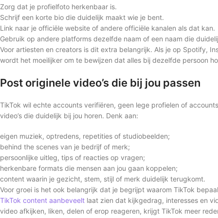
Zorg dat je profielfoto herkenbaar is.
Schrijf een korte bio die duidelijk maakt wie je bent.
Link naar je officiële website of andere officiële kanalen als dat kan.
Gebruik op andere platforms dezelfde naam of een naam die duideli
Voor artiesten en creators is dit extra belangrijk. Als je op Spotify,
wordt het moeilijker om te bewijzen dat alles bij dezelfde persoon ho
Post originele video’s die bij jou passen
TikTok wil echte accounts verifiëren, geen lege profielen of accou
video’s die duidelijk bij jou horen. Denk aan:
eigen muziek, optredens, repetities of studiobeelden;
behind the scenes van je bedrijf of merk;
persoonlijke uitleg, tips of reacties op vragen;
herkenbare formats die mensen aan jou gaan koppelen;
content waarin je gezicht, stem, stijl of merk duidelijk terugkomt.
Voor groei is het ook belangrijk dat je begrijpt waarom TikTok bepaal
TikTok content aanbeveelt
laat zien dat kijkgedrag, interesses en vi
video afkijken, liken, delen of erop reageren, krijgt TikTok meer red