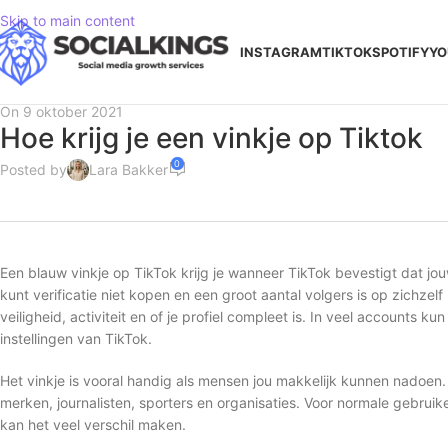
Skip to main content
INSTAGRAM
TIKTOK
SPOTIFY
YO
On 9 oktober 2021
Hoe krijg je een vinkje op Tiktok
0
Posted by
Lara Bakker
Een blauw vinkje op TikTok krijg je wanneer TikTok bevestigt dat jouw 
kunt verificatie niet kopen en een groot aantal volgers is op zichzel
veiligheid, activiteit en of je profiel compleet is. In veel accounts k
instellingen van TikTok.
Het vinkje is vooral handig als mensen jou makkelijk kunnen nadoen.
merken, journalisten, sporters en organisaties. Voor normale gebrui
kan het veel verschil maken.