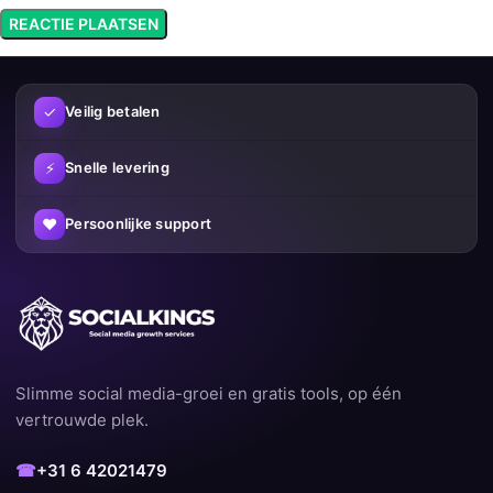
✓
Veilig betalen
⚡
Snelle levering
♥
Persoonlijke support
Slimme social media-groei en gratis tools, op één
vertrouwde plek.
☎
+31 6 42021479