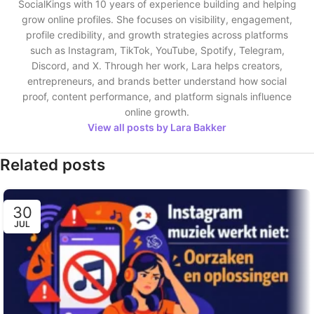
SocialKings with 10 years of experience building and helping
grow online profiles. She focuses on visibility, engagement,
profile credibility, and growth strategies across platforms
such as Instagram, TikTok, YouTube, Spotify, Telegram,
Discord, and X. Through her work, Lara helps creators,
entrepreneurs, and brands better understand how social
proof, content performance, and platform signals influence
online growth.
View all posts by Lara Bakker
Related posts
30
JUL