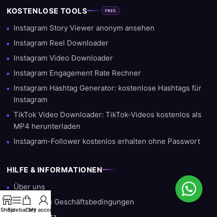
KOSTENLOSE TOOLS
FREE
Instagram Story Viewer anonym ansehen
Instagram Reel Downloader
Instagram Video Downloader
Instagram Engagement Rate Rechner
Instagram Hashtag Generator: kostenlose Hashtags für
Instagram
TikTok Video Downloader: TikTok-Videos kostenlos als
MP4 herunterladen
Instagram-Follower kostenlos erhalten ohne Passwort
HILFE & INFORMATIONEN
Über uns
Allgemeine Geschäftsbedingungen
Shop
Sidebar
Cart
My account
Datenschutz