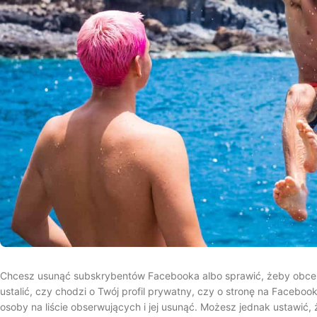
Chcesz usunąć subskrybentów Facebooka albo sprawić, żeby obce o
ustalić, czy chodzi o Twój profil prywatny, czy o stronę na Faceboo
osoby na liście obserwujących i jej usunąć. Możesz jednak ustawi