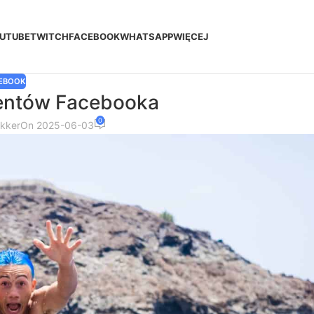
UTUBE
TWITCH
FACEBOOK
WHATSAPP
WIĘCEJ
EBOOK
entów Facebooka
0
akker
On 2025-06-03