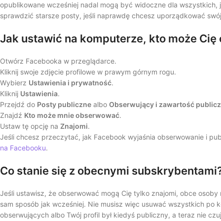
opublikowane wcześniej nadal mogą być widoczne dla wszystkich, jeś
sprawdzić starsze posty, jeśli naprawdę chcesz uporządkować swój 
Jak ustawić na komputerze, kto może Ci
Otwórz Facebooka w przeglądarce.
Kliknij swoje zdjęcie profilowe w prawym górnym rogu.
Wybierz
Ustawienia i prywatność
.
Kliknij
Ustawienia
.
Przejdź do
Posty publiczne
albo
Obserwujący i zawartość public
Znajdź
Kto może mnie obserwować
.
Ustaw tę opcję na
Znajomi
.
Jeśli chcesz przeczytać, jak Facebook wyjaśnia obserwowanie i pu
na Facebooku
.
Co stanie się z obecnymi subskrybentami
Jeśli ustawisz, że obserwować mogą Cię tylko znajomi, obce osoby 
sam sposób jak wcześniej. Nie musisz więc usuwać wszystkich po kol
obserwujących albo Twój profil był kiedyś publiczny, a teraz nie cz