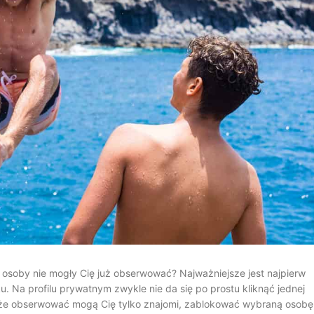
soby nie mogły Cię już obserwować? Najważniejsze jest najpierw
ku. Na profilu prywatnym zwykle nie da się po prostu kliknąć jednej
ć, że obserwować mogą Cię tylko znajomi, zablokować wybraną osobę