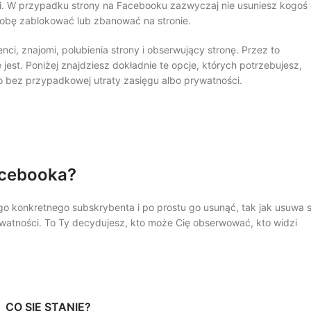
i. W przypadku strony na Facebooku zazwyczaj nie usuniesz kogoś
sobę zablokować lub zbanować na stronie.
i, znajomi, polubienia strony i obserwujący stronę. Przez to
st. Poniżej znajdziesz dokładnie te opcje, których potrzebujesz,
to bez przypadkowej utraty zasięgu albo prywatności.
acebooka?
 konkretnego subskrybenta i po prostu go usunąć, tak jak usuwa s
ywatności. To Ty decydujesz, kto może Cię obserwować, kto widzi
CO SIĘ STANIE?