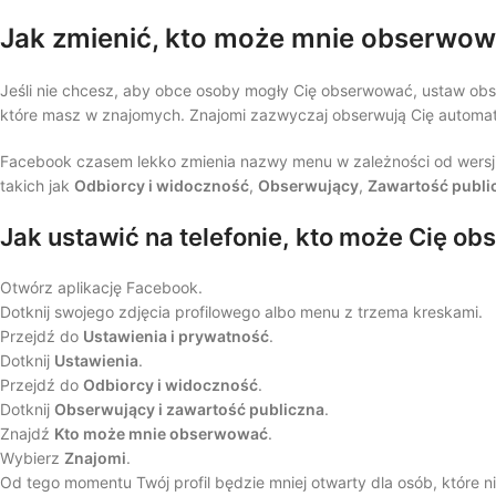
Jak zmienić, kto może mnie obserwo
Jeśli nie chcesz, aby obce osoby mogły Cię obserwować, ustaw o
które masz w znajomych. Znajomi zazwyczaj obserwują Cię automat
Facebook czasem lekko zmienia nazwy menu w zależności od wersji apl
takich jak
Odbiorcy i widoczność
,
Obserwujący
,
Zawartość publi
Jak ustawić na telefonie, kto może Cię o
Otwórz aplikację Facebook.
Dotknij swojego zdjęcia profilowego albo menu z trzema kreskami.
Przejdź do
Ustawienia i prywatność
.
Dotknij
Ustawienia
.
Przejdź do
Odbiorcy i widoczność
.
Dotknij
Obserwujący i zawartość publiczna
.
Znajdź
Kto może mnie obserwować
.
Wybierz
Znajomi
.
Od tego momentu Twój profil będzie mniej otwarty dla osób, które n