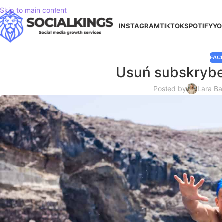
Skip to main content
INSTAGRAM
TIKTOK
SPOTIFY
YO
FAC
Usuń subskryb
Posted by
Lara B