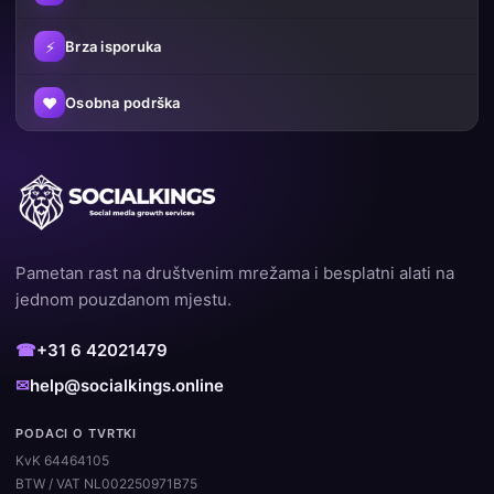
⚡
Brza isporuka
♥
Osobna podrška
Pametan rast na društvenim mrežama i besplatni alati na
jednom pouzdanom mjestu.
☎
+31 6 42021479
✉
help@socialkings.online
PODACI O TVRTKI
KvK 64464105
BTW / VAT NL002250971B75