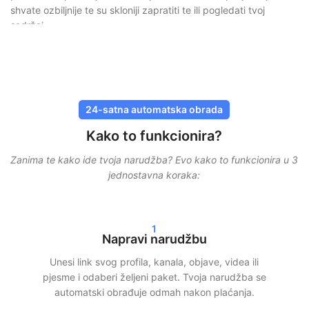
shvate ozbiljnije te su skloniji zapratiti te ili pogledati tvoj
sadržaj.
Sigurna kupnja pratitelja bez rizika
Kod SocialKingsa sigurnost je uvijek na prvom mjestu. Nikada
ne moraš dijeliti svoju lozinku
, a sve isporuke odvijaju se
24-satna automatska obrada
putem sigurnih i provjerenih metoda. Naše su usluge osmišljene
Kako to funkcionira?
da izgledaju što prirodnije, kako bi tvoj račun ostao zaštićen.
Zanima te kako ide tvoja narudžba? Evo kako to funkcionira u 3
Osim toga, radimo s postupnom isporukom. To znači da
jednostavna koraka:
pratitelji, lajkovi ili pregledi ne dolaze odjednom, već su
raspoređeni kroz vrijeme. To osigurava realističan rast i
smanjuje rizike.
1
Brza isporuka i stvarni rezultati
Napravi narudžbu
Unesi link svog profila, kanala, objave, videa ili
Nakon tvoje narudžbe često započinjemo isporuku unutar 24
pjesme i odaberi željeni paket. Tvoja narudžba se
sata. Ovisno o odabranom paketu, unutar 24–72 sata vidjet ćeš
automatski obrađuje odmah nakon plaćanja.
jasne rezultate u svojim statistikama. Bilo da biraš kupnju