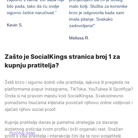
bilo pada, tako da ću ovdje
malo bolji. Služba za korisnike
sigurno češće naručivati.”
brzo je odgovorila kada sam
imala pitanje. Svakako
Kevin S.
zadovoljana!”
Melissa R.
Zašto je SocialKings stranica broj 1 za
kupnju pratitelja?
Želiš brzo i sigurno dobiti više pratitelja, lajkova ili pregleda na
platformama poput Instagrama, TikToka, YouTubea ili Spotifyja?
Onda si na pravom mjestu kod SocialKingsa. Svakodnevno
pomažemo tisućama klijenata povećati njihovu online vidljivost i
ojačati njihov social proof.
Kupnja pratitelja danas je pametna strategija za davanje
dodatnog poticaja tvom profilu i brži organski rast. Snažan
Pročitaj dalje
profil s više pratitelja i interakcije čini da te novi posjetitelji