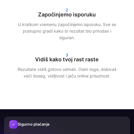
Instagram pratitelja, TikTok pregleda ili Spotify streamova — mi
2
osiguravamo brzu i učinkovitu isporuku.
Započinjemo isporuku
Naši klijenti biraju SocialKings jer ispunjavamo ono što
U kratkom vremenu započinjemo isporuku. Sve se
obećamo:
stvarni rast, transparentna usluga i dosljedna
postupno gradi kako bi rezultat bio prirodan i
kvaliteta
.
siguran.
Veći doseg i vjerodostojnost na
3
društvenim mrežama
Vidiš kako tvoj rast raste
Rezultate vidiš gotovo odmah. Osim toga, dobivaš
Više pratitelja i interakcije ne samo da poboljšavaju izgled tvog
veći doseg, vidljivost i jaču online prisutnost.
profila, već donose i veći doseg. Platforme društvenih mreža
brže prikazuju sadržaj široj publici kada već postoji angažman.
Pametnim korištenjem naših usluga možeš:
Povećati svoju vidljivost
Izgraditi više povjerenja
✓
Sigurno plaćanje