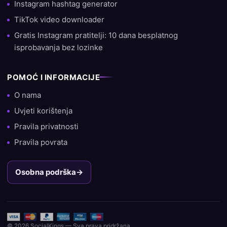
Instagram hashtag generator
TikTok video downloader
Želiš li danas započeti s rastom svog računa? Odaberi
SocialKings i uvjeri se sam zašto smo stranica broj 1 za kupnju
Gratis Instagram pratitelji: 10 dana besplatnog
pratitelja, lajkova i pregleda.
isprobavanja bez lozinke
POMOĆ I INFORMACIJE
O nama
Uvjeti korištenja
Pravila privatnosti
Pravila povrata
Osobna podrška
→
© 2026 SocialKings — Sva prava pridržana.