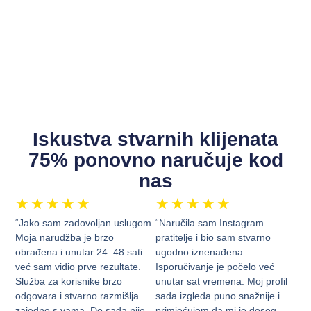
Iskustva stvarnih klijenata
75% ponovno naručuje kod
nas
★
★
★
★
★
★
★
★
★
★
“Jako sam zadovoljan uslugom.
“Naručila sam Instagram
Moja narudžba je brzo
pratitelje i bio sam stvarno
obrađena i unutar 24–48 sati
ugodno iznenađena.
već sam vidio prve rezultate.
Isporučivanje je počelo već
Služba za korisnike brzo
unutar sat vremena. Moj profil
odgovara i stvarno razmišlja
sada izgleda puno snažnije i
zajedno s vama. Do sada nije
primjećujem da mi je doseg